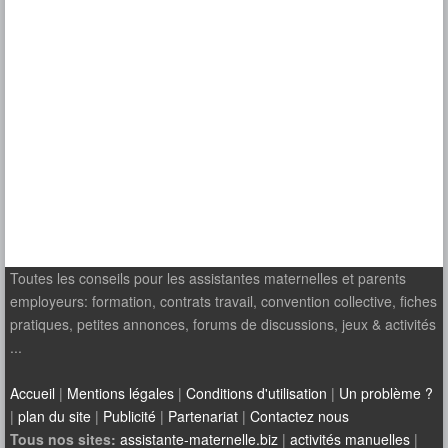
Toutes les conseils pour les assistantes maternelles et parents
employeurs: formation, contrats travail, convention collective, fiches
pratiques, petites annonces, forums de discussions, jeux & activités
...
Accueil
|
Mentions légales
|
Conditions d'utilisation
|
Un problème ?
|
plan du site
|
Publicité
|
Partenariat
|
Contactez nous
Tous nos sites:
assistante-maternelle.biz
|
activités manuelles
|