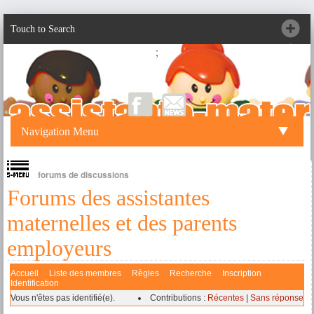
Touch to Search
;
Navigation Menu
forums de discussions
Forums des assistantes
maternelles et des parents
employeurs
Accueil
Liste des membres
Règles
Recherche
Inscription
Identification
Vous n'êtes pas identifié(e).
Contributions :
Récentes
|
Sans réponse