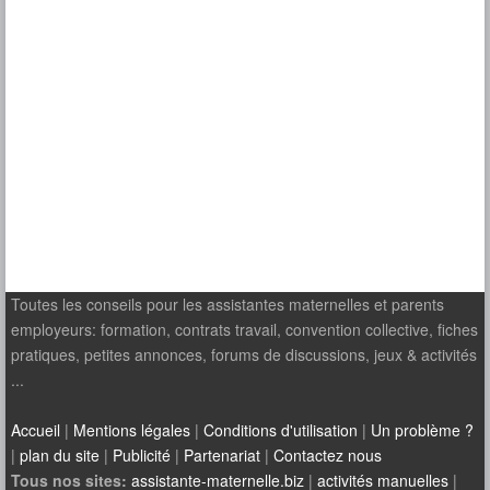
Toutes les conseils pour les assistantes maternelles et parents
employeurs: formation, contrats travail, convention collective, fiches
pratiques, petites annonces, forums de discussions, jeux & activités
...
Accueil
|
Mentions légales
|
Conditions d'utilisation
|
Un problème ?
|
plan du site
|
Publicité
|
Partenariat
|
Contactez nous
Tous nos sites:
assistante-maternelle.biz
|
activités manuelles
|