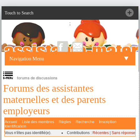
Touch to Search
;
Navigation Menu
forums de discussions
Forums des assistantes
maternelles et des parents
employeurs
Accueil
Liste des membres
Règles
Recherche
Inscription
Identification
Vous n'êtes pas identifié(e).
Contributions :
Récentes
|
Sans réponse