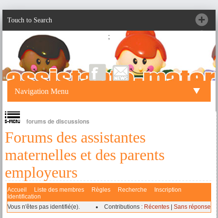
Touch to Search
;
Navigation Menu
forums de discussions
Forums des assistantes
maternelles et des parents
employeurs
Accueil
Liste des membres
Règles
Recherche
Inscription
Identification
Vous n'êtes pas identifié(e).
Contributions :
Récentes
|
Sans réponse