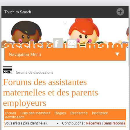
Touch to Search
;
Navigation Menu
forums de discussions
Forums des assistantes
maternelles et des parents
employeurs
Accueil
Liste des membres
Règles
Recherche
Inscription
Identification
Vous n'êtes pas identifié(e).
Contributions :
Récentes
|
Sans réponse