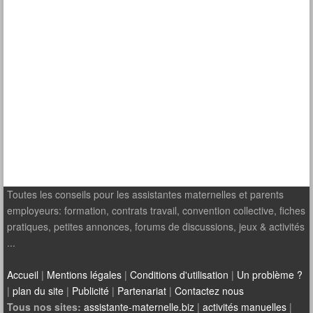
Toutes les conseils pour les assistantes maternelles et parents
employeurs: formation, contrats travail, convention collective, fiches
pratiques, petites annonces, forums de discussions, jeux & activités
...
Accueil
|
Mentions légales
|
Conditions d'utilisation
|
Un problème ?
|
plan du site
|
Publicité
|
Partenariat
|
Contactez nous
Tous nos sites:
assistante-maternelle.biz
|
activités manuelles
|