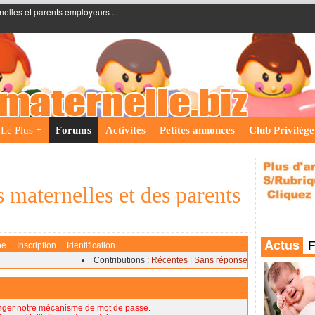
nelles et parents employeurs ...
Le Plus +
Forums
Activités
Petites annonces
Club Privilège
 maternelles et des parents
he
Inscription
Identification
Contributions :
Récentes
|
Sans réponse
nger notre mécanisme de mot de passe
.