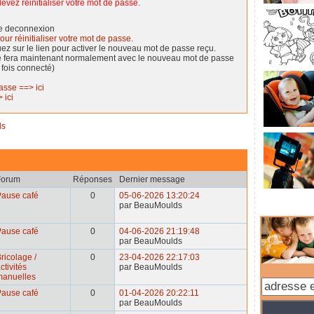
evez réinitialiser votre mot de passe
.
de deconnexion
our réinitialiser votre mot de passe.
quez sur le lien pour activer le nouveau mot de passe reçu.
se fera maintenant normalement avec le nouveau mot de passe
 fois connecté)
asse ==> ici
 ici
ds
Forum
Réponses
Dernier message
Pause café
0
05-06-2026 13:20:24
par BeauMoulds
Pause café
0
04-06-2026 21:19:48
par BeauMoulds
ricolage /
0
23-04-2026 22:17:03
ctivités
par BeauMoulds
manuelles
Pause café
0
01-04-2026 20:22:11
par BeauMoulds