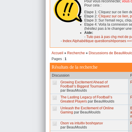
Pour vous reconnecter,
vous d
Pour cela :
Etape 1: Cliquez sur ce lien 
Etape 2:
Cliquez sur ce lien, p
Etape 3: Sur l'email reçu, cli
Etape 4: Voila la connexion 
(hésitez pas à le changer une
Aide:
-
Tuto pas à pas chg mot de p
-
Index Alphabétique questions/réponses ==>
Accueil
»
Recherche
»
Discussions de BeauMoul
Pages :
1
Résultats de la recherche
Discussion
Growing Excitement Ahead of
Football’s Biggest Tournament
par BeauMoulds
The Lasting Legacy of Football’s
Greatest Players
par BeauMoulds
Unleash the Excitement of Online
B
Gaming
par BeauMoulds
a
Oson va intuitiv boshqaruv
par BeauMoulds