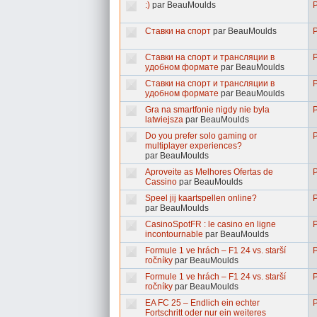
:)
par BeauMoulds
Ставки на спорт
par BeauMoulds
Ставки на спорт и трансляции в
удобном формате
par BeauMoulds
Ставки на спорт и трансляции в
удобном формате
par BeauMoulds
Gra na smartfonie nigdy nie byla
latwiejsza
par BeauMoulds
Do you prefer solo gaming or
multiplayer experiences?
par BeauMoulds
Aproveite as Melhores Ofertas de
Cassino
par BeauMoulds
Speel jij kaartspellen online?
par BeauMoulds
CasinoSpotFR : le casino en ligne
incontournable
par BeauMoulds
Formule 1 ve hrách – F1 24 vs. starší
ročníky
par BeauMoulds
Formule 1 ve hrách – F1 24 vs. starší
ročníky
par BeauMoulds
EA FC 25 – Endlich ein echter
Fortschritt oder nur ein weiteres