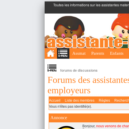
Toutes les informations sur les assistantes mater
;
Assmat
Parents
Enfants
forums de discussions
Forums des assistantes
employeurs
Accueil
Liste des membres
Règles
Recherc
Vous n'êtes pas identifié(e).
Annonce
Bonjour,
nous venons de cha