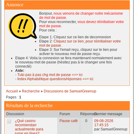
Annonce
Bonjour,
nous venons de changer notre mécanisme
de mot de passe
.
Pour vous reconnecter,
vous devez réinitialiser votre
mot de passe
.
Pour cela :
Etape 1: Cliquez sur ce lien de deconnexion
Etape 2:
Cliquez sur ce lien, pour réinitialiser votre
mot de passe.
Etape 3: Sur l'email reçu, cliquez sur le lien pour
activer le nouveau mot de passe reçu.
Etape 4: Voila la connexion se fera maintenant normalement avec
le nouveau mot de passe (hésitez pas à le changer une fois
connecté)
Aide:
-
Tuto pas à pas chg mot de passe ==> ici
-
Index Alphabétique questions/réponses ==> ici
Accueil
»
Recherche
»
Discussions de SamuelGreenup
Pages :
1
Résultats de la recherche
Discussion
Forum
Réponses
Dernier message
¿Qué casino
Pause café
0
09-06-2026
recomiendan
17:45:15
actualmente para
par SamuelGreenup
jugar en línea?