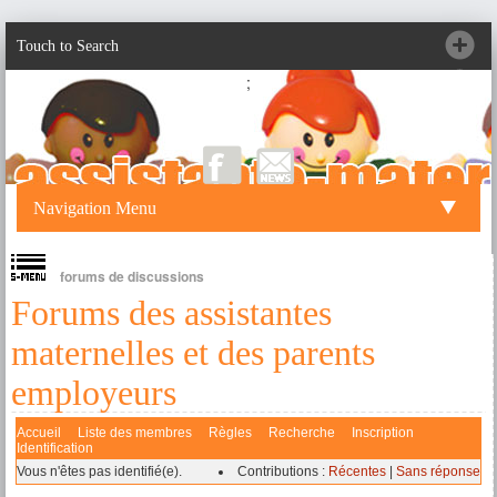
Touch to Search
;
Navigation Menu
forums de discussions
Forums des assistantes
maternelles et des parents
employeurs
Accueil
Liste des membres
Règles
Recherche
Inscription
Identification
Vous n'êtes pas identifié(e).
Contributions :
Récentes
|
Sans réponse