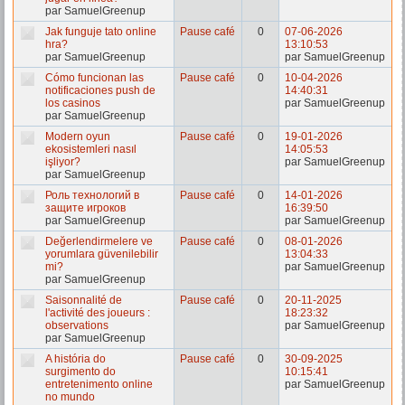
par SamuelGreenup
Jak funguje tato online
Pause café
0
07-06-2026
hra?
13:10:53
par SamuelGreenup
par SamuelGreenup
Cómo funcionan las
Pause café
0
10-04-2026
notificaciones push de
14:40:31
los casinos
par SamuelGreenup
par SamuelGreenup
Modern oyun
Pause café
0
19-01-2026
ekosistemleri nasıl
14:05:53
işliyor?
par SamuelGreenup
par SamuelGreenup
Роль технологий в
Pause café
0
14-01-2026
защите игроков
16:39:50
par SamuelGreenup
par SamuelGreenup
Değerlendirmelere ve
Pause café
0
08-01-2026
yorumlara güvenilebilir
13:04:33
mi?
par SamuelGreenup
par SamuelGreenup
Saisonnalité de
Pause café
0
20-11-2025
l'activité des joueurs :
18:23:32
observations
par SamuelGreenup
par SamuelGreenup
A história do
Pause café
0
30-09-2025
surgimento do
10:15:41
entretenimento online
par SamuelGreenup
no mundo