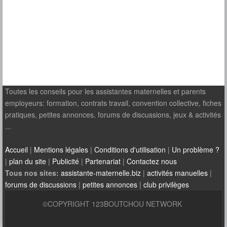
Toutes les conseils pour les assistantes maternelles et parents
employeurs: formation, contrats travail, convention collective, fiches
pratiques, petites annonces, forums de discussions, jeux & activités
...
Accueil
|
Mentions légales
|
Conditions d'utilisation
|
Un problème ?
|
plan du site
|
Publicité
|
Partenariat
|
Contactez nous
Tous nos sites:
assistante-maternelle.biz
|
activités manuelles
|
forums de discussions
|
petites annonces
|
club privilèges
©COPYRIGHT 123BOUTCHOU NETWORK