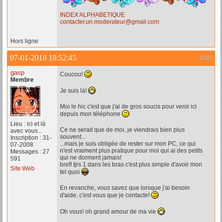
INDEX ALPHABETIQUE
contacter.un.moderateur@gmail.com
Hors ligne
07-01-2018 18:52:45
#40
gasp
Coucou!
Membre
Je suis là!
Moi le hic c'est que j'ai de gros soucis pour venir ici
depuis mon téléphone
Lieu : ici et là
Ce ne serait que de moi, je viendrais bien plus
avec vous...
souvent...
Inscription : 31-
...mais je suis obligée de rester sur mon PC, ce qui
07-2008
n'est vraiment plus pratique pour moi qui ai des petits
Messages : 27
qui ne dorment jamais!
591
bref! tjrs 1 dans les bras c'est plus simple d'avoir mon
Site Web
tel quoi
En revanche, vous savez que lorsque j'ai besoin
d'aide, c'est vous que je contacte!
Oh vous! oh grand amour de ma vie