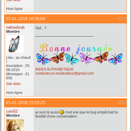
Site Web
Hors ligne
05-01-2018 18:36:04
#23
nathodisab
Ouf... ?
Membre
Lieu : au chaud
!
Inscription : 25-
INDEX ALPHABETIQUE
08-2010
contacter.un.moderateur@gmail.com
Messages : 41
656
Site Web
Hors ligne
05-01-2018 19:10:25
#24
caro52
je suis là aussi
c'est vrai que le bug empêchait la
Membre
fluidité d'une conversation .