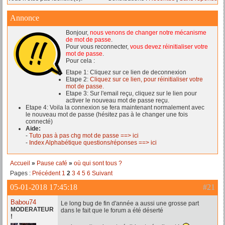
Annonce
Bonjour,
nous venons de changer notre mécanisme
de mot de passe
.
Pour vous reconnecter,
vous devez réinitialiser votre
mot de passe
.
Pour cela :
Etape 1: Cliquez sur ce lien de deconnexion
Etape 2:
Cliquez sur ce lien, pour réinitialiser votre
mot de passe.
Etape 3: Sur l'email reçu, cliquez sur le lien pour
activer le nouveau mot de passe reçu.
Etape 4: Voila la connexion se fera maintenant normalement avec
le nouveau mot de passe (hésitez pas à le changer une fois
connecté)
Aide:
-
Tuto pas à pas chg mot de passe ==> ici
-
Index Alphabétique questions/réponses ==> ici
Accueil
»
Pause café
»
où qui sont tous ?
Pages :
Précédent
1
2
3
4
5
6
Suivant
05-01-2018 17:45:18
#21
Babou74
Le long bug de fin d'année a aussi une grosse part
MODERATEUR
dans le fait que le forum a été déserté
!