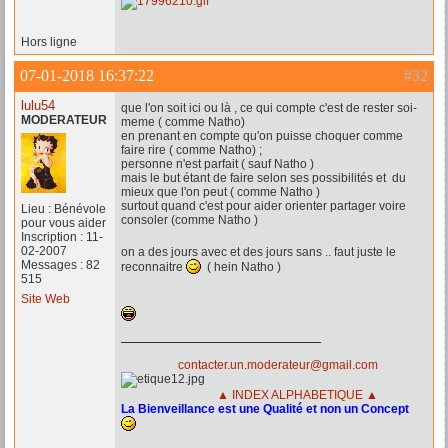
Hors ligne
07-01-2018 16:37:22
#32
lulu54
que l'on soit ici ou là , ce qui compte c'est de rester soi-
MODERATEUR
meme ( comme Natho)
en prenant en compte qu'on puisse choquer comme
faire rire ( comme Natho) ;
personne n'est parfait ( sauf Natho )
mais le but étant de faire selon ses possibilités et du
mieux que l'on peut ( comme Natho )
surtout quand c'est pour aider orienter partager voire
Lieu : Bénévole
consoler (comme Natho )
pour vous aider
Inscription : 11-
02-2007
on a des jours avec et des jours sans .. faut juste le
Messages : 82
reconnaitre
( hein Natho )
515
Site Web
contacter.un.moderateur@gmail.com
▲ INDEX ALPHABETIQUE ▲
La Bienveillance est une Qualité et non un Concept