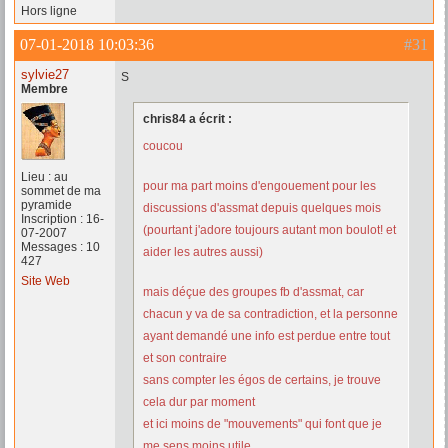
Hors ligne
07-01-2018 10:03:36
#31
sylvie27
S
Membre
chris84 a écrit :
coucou
Lieu : au
pour ma part moins d'engouement pour les
sommet de ma
pyramide
discussions d'assmat depuis quelques mois
Inscription : 16-
(pourtant j'adore toujours autant mon boulot! et
07-2007
Messages : 10
aider les autres aussi)
427
Site Web
mais déçue des groupes fb d'assmat, car
chacun y va de sa contradiction, et la personne
ayant demandé une info est perdue entre tout
et son contraire
sans compter les égos de certains, je trouve
cela dur par moment
et ici moins de "mouvements" qui font que je
me sens moins utile...