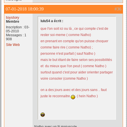
07-01-2018 18:00:39
#36
toystory
lulu54 a écrit :
Membre
Inscription : 03-
que l'on soit ici ou là , ce qui compte c'est de
05-2010
rester soi-meme ( comme Natho)
Messages : 1
908
en prenant en compte qu'on puisse choquer
Site Web
comme faire rire ( comme Natho) ;
personne n'est parfait ( sauf Natho )
mais le but étant de faire selon ses possibilités
et du mieux que l'on peut ( comme Natho )
surtout quand c'est pour aider orienter partager
voire consoler (comme Natho )
on a des jours avec et des jours sans .. faut
juste le reconnaitre
( hein Natho )
Natho avec un N majuscule