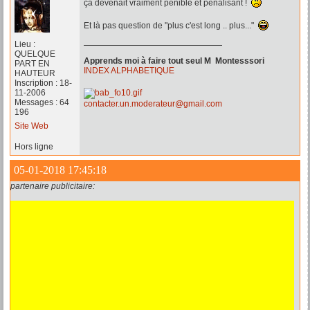
ça devenait vraiment pénible et pénalisant !
Et là pas question de "plus c'est long .. plus..."
Lieu :
QUELQUE
Apprends moi à faire tout seul M Montesssori
PART EN
INDEX ALPHABETIQUE
HAUTEUR
Inscription : 18-
11-2006
Messages : 64
contacter.un.moderateur@gmail.com
196
Site Web
Hors ligne
05-01-2018 17:45:18
partenaire publicitaire: