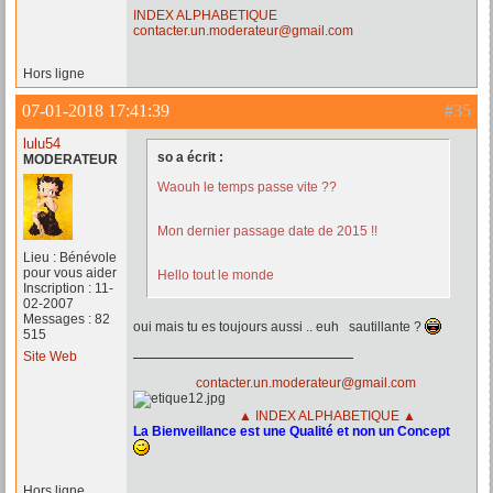
INDEX ALPHABETIQUE
contacter.un.moderateur@gmail.com
Hors ligne
07-01-2018 17:41:39
#35
lulu54
so a écrit :
MODERATEUR
Waouh le temps passe vite ??
Mon dernier passage date de 2015 !!
Lieu : Bénévole
pour vous aider
Hello tout le monde
Inscription : 11-
02-2007
Messages : 82
oui mais tu es toujours aussi .. euh sautillante ?
515
Site Web
contacter.un.moderateur@gmail.com
▲ INDEX ALPHABETIQUE ▲
La Bienveillance est une Qualité et non un Concept
Hors ligne