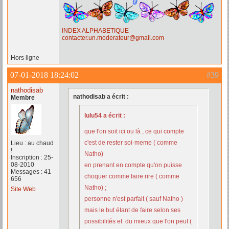
INDEX ALPHABETIQUE
contacter.un.moderateur@gmail.com
Hors ligne
07-01-2018 18:24:02
#39
nathodisab
nathodisab a écrit :
Membre
lulu54 a écrit :
que l'on soit ici ou là , ce qui compte
c'est de rester soi-meme ( comme
Lieu : au chaud
!
Natho)
Inscription : 25-
08-2010
en prenant en compte qu'on puisse
Messages : 41
choquer comme faire rire ( comme
656
Natho) ;
Site Web
personne n'est parfait ( sauf Natho )
mais le but étant de faire selon ses
possibilités et du mieux que l'on peut (