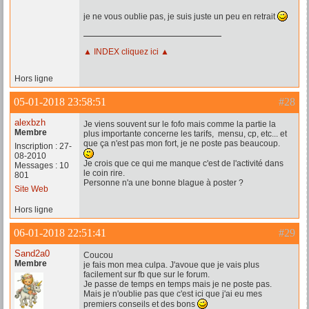
je ne vous oublie pas, je suis juste un peu en retrait
▲ INDEX cliquez ici ▲
Hors ligne
05-01-2018 23:58:51
#28
alexbzh
Je viens souvent sur le fofo mais comme la partie la
Membre
plus importante concerne les tarifs, mensu, cp, etc... et
que ça n'est pas mon fort, je ne poste pas beaucoup.
Inscription : 27-
08-2010
Je crois que ce qui me manque c'est de l'activité dans
Messages : 10
le coin rire.
801
Personne n'a une bonne blague à poster ?
Site Web
Hors ligne
06-01-2018 22:51:41
#29
Sand2a0
Coucou
Membre
je fais mon mea culpa. J'avoue que je vais plus
facilement sur fb que sur le forum.
Je passe de temps en temps mais je ne poste pas.
Mais je n'oublie pas que c'est ici que j'ai eu mes
premiers conseils et des bons