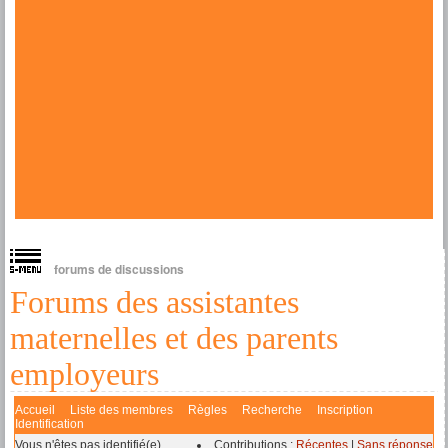
forums de discussions
Forums des assistantes
maternelles et des parents
employeurs
Accueil
Liste des membres
Règles
Recherche
Inscription
Identification
Vous n'êtes pas identifié(e).
Contributions :
Récentes
|
Sans réponse