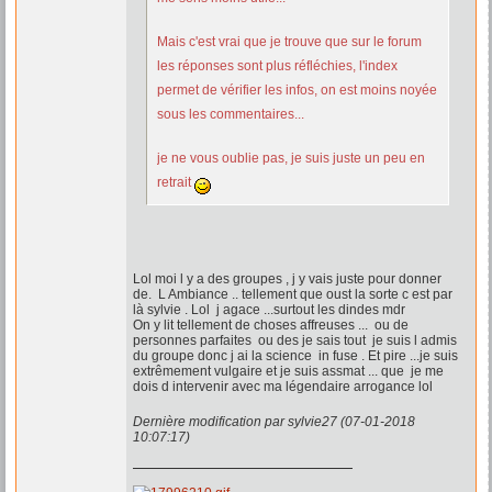
Mais c'est vrai que je trouve que sur le forum
les réponses sont plus réfléchies, l'index
permet de vérifier les infos, on est moins noyée
sous les commentaires...
je ne vous oublie pas, je suis juste un peu en
retrait
Lol moi l y a des groupes , j y vais juste pour donner
de. L Ambiance .. tellement que oust la sorte c est par
là sylvie . Lol j agace ...surtout les dindes mdr
On y lit tellement de choses affreuses ... ou de
personnes parfaites ou des je sais tout je suis l admis
du groupe donc j ai la science in fuse . Et pire ...je suis
extrêmement vulgaire et je suis assmat ... que je me
dois d intervenir avec ma légendaire arrogance lol
Dernière modification par sylvie27 (07-01-2018
10:07:17)