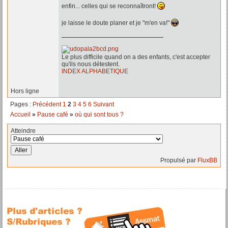
enfin... celles qui se reconnaîtront!
je laisse le doute planer et je "m'en va!"
Le plus difficile quand on a des enfants, c'est accepter
qu'ils nous détestent.
INDEX ALPHABETIQUE
Hors ligne
Pages :
Précédent
1
2
3
4
5
6
Suivant
Accueil
»
Pause café
»
où qui sont tous ?
Atteindre
Propulsé par
FluxBB