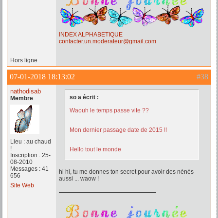
INDEX ALPHABETIQUE
contacter.un.moderateur@gmail.com
Hors ligne
07-01-2018 18:13:02
#38
nathodisab
so a écrit :
Membre
Waouh le temps passe vite ??
Mon dernier passage date de 2015 !!
Lieu : au chaud
!
Hello tout le monde
Inscription : 25-
08-2010
Messages : 41
hi hi, tu me donnes ton secret pour avoir des nénés
656
aussi ... waow !
Site Web