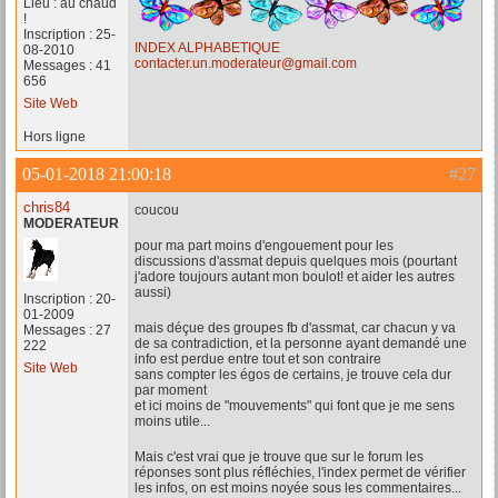
Lieu : au chaud
!
Inscription : 25-
INDEX ALPHABETIQUE
08-2010
contacter.un.moderateur@gmail.com
Messages : 41
656
Site Web
Hors ligne
05-01-2018 21:00:18
#27
chris84
coucou
MODERATEUR
pour ma part moins d'engouement pour les
discussions d'assmat depuis quelques mois (pourtant
j'adore toujours autant mon boulot! et aider les autres
aussi)
Inscription : 20-
01-2009
mais déçue des groupes fb d'assmat, car chacun y va
Messages : 27
de sa contradiction, et la personne ayant demandé une
222
info est perdue entre tout et son contraire
Site Web
sans compter les égos de certains, je trouve cela dur
par moment
et ici moins de "mouvements" qui font que je me sens
moins utile...
Mais c'est vrai que je trouve que sur le forum les
réponses sont plus réfléchies, l'index permet de vérifier
les infos, on est moins noyée sous les commentaires...