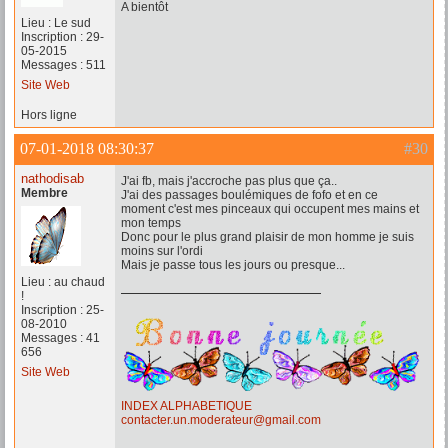
A bientôt
Lieu : Le sud
Inscription : 29-
05-2015
Messages : 511
Site Web
Hors ligne
07-01-2018 08:30:37
#30
nathodisab
J'ai fb, mais j'accroche pas plus que ça..
Membre
J'ai des passages boulémiques de fofo et en ce
moment c'est mes pinceaux qui occupent mes mains et
mon temps
Donc pour le plus grand plaisir de mon homme je suis
moins sur l'ordi
Mais je passe tous les jours ou presque...
Lieu : au chaud
!
Inscription : 25-
08-2010
Messages : 41
656
Site Web
INDEX ALPHABETIQUE
contacter.un.moderateur@gmail.com