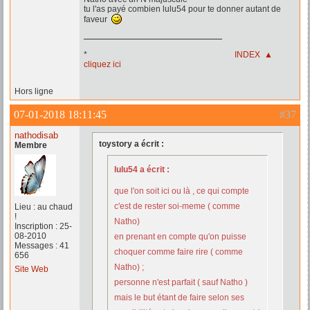
tu l'as payé combien lulu54 pour te donner autant de
faveur
*
INDEX ▲
cliquez ici
Hors ligne
07-01-2018 18:11:45
#37
nathodisab
toystory a écrit :
Membre
lulu54 a écrit :
que l'on soit ici ou là , ce qui compte
c'est de rester soi-meme ( comme
Lieu : au chaud
!
Natho)
Inscription : 25-
08-2010
en prenant en compte qu'on puisse
Messages : 41
choquer comme faire rire ( comme
656
Natho) ;
Site Web
personne n'est parfait ( sauf Natho )
mais le but étant de faire selon ses