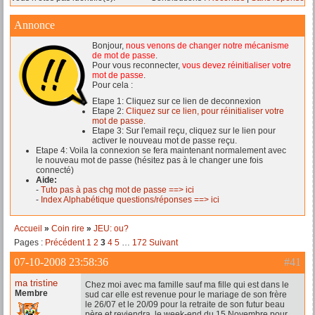
Annonce
Bonjour,
nous venons de changer notre mécanisme
de mot de passe
.
Pour vous reconnecter,
vous devez réinitialiser votre
mot de passe
.
Pour cela :
Etape 1: Cliquez sur ce lien de deconnexion
Etape 2:
Cliquez sur ce lien, pour réinitialiser votre
mot de passe.
Etape 3: Sur l'email reçu, cliquez sur le lien pour
activer le nouveau mot de passe reçu.
Etape 4: Voila la connexion se fera maintenant normalement avec
le nouveau mot de passe (hésitez pas à le changer une fois
connecté)
Aide:
-
Tuto pas à pas chg mot de passe ==> ici
-
Index Alphabétique questions/réponses ==> ici
Accueil
»
Coin rire
»
JEU: ou?
Pages :
Précédent
1
2
3
4
5
…
172
Suivant
07-10-2008 23:58:36
#41
ma tristine
Chez moi avec ma famille sauf ma fille qui est dans le
Membre
sud car elle est revenue pour le mariage de son frère
le 26/07 et le 20/09 pour la retraite de son futur beau
père et reviendra le week-end du 15 Novembre pour