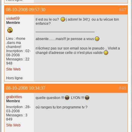
08-10-2008 09:57:30
#47
violet69
il est ou le ou?
j adore! le 34!;) ou a tu vécue ton
Membre
enfance?
Lieu : rhone
absente........mais!!! je pensse a vous
.dans ma
chambre!
n'écrivez pas sur son email sous le pseudo .. Violet a
Inscription : 02-
changé d'adresse celle ci n'est plus valide
08-2008
Messages : 22
948
Site Web
Hors ligne
08-10-2008 10:34:37
#48
grabottes
quelle question !!!
LYON !!!
Membre
Inscription : 28-
où ranges tu ton programme tv ?
03-2008
Messages : 3
849
Site Web