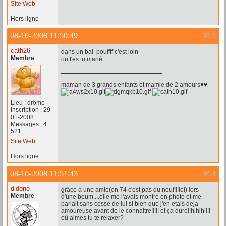
Site Web
Hors ligne
08-10-2008 11:50:49
#53
cath26
dans un bal pouffff c'est loin
Membre
ou t'es tu marié
maman de 3 grands enfants et mamie de 2 amours♥♥
Lieu : drôme
Inscription : 29-
01-2008
Messages : 4
521
Site Web
Hors ligne
08-10-2008 11:51:43
#54
didone
grâce a une amie(en 74 c'est pas du neuf!!!lol) lors
Membre
d'une boum....elle me l'avais montré en photo et me
parlait sans cesse de lui si bien que j'en etais deja
amoureuse avant de le connaitre!!!!! et ça dure!!hihihi!!!
où aimes tu te relaxer?