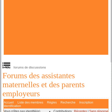
forums de discussions
Forums des assistantes
maternelles et des parents
employeurs
Accueil
Liste des membres
Règles
Recherche
Inscription
Identification
Vous n'êtes pas identifié(e).
Contributions :
Récentes
|
Sans réponse