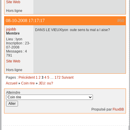
Site Web
Hors ligne
08-10-2008 17:17:17
#60
jojobb
DANS LE VIEUXlyon oute sens tu mal a l aise?
Membre
Lieu : lyon
Inscription : 23-
07-2008
Messages : 4
791
Site Web
Hors ligne
Pages :
Précédent
1
2
3
4
5
…
172
Suivant
Accueil
»
Coin rire
»
JEU: ou?
Atteindre
Propulsé par
FluxBB