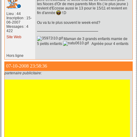
les Noces d'Or de mes parents Mon fils ( le plus jeune )
revient d'Ecosse aussi le 13 pour le 15/11 et revient en
fin d'année
!:D
Lieu : 44
Inscription : 15-
06-2007
Ou va tu le plus souvent le week-end?
Messages : 4
422
Site Web
Maman de 3 grands enfants mamie de
5 petits enfants
Agréée pour 4 enfants
Hors ligne
07-10-2008 23:58:36
partenaire publicitaire: