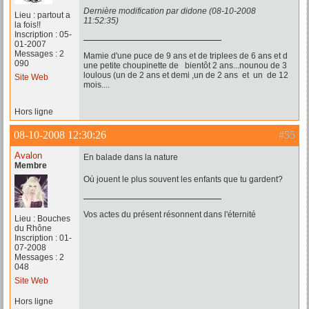
Dernière modification par didone (08-10-2008
Lieu : partout a
11:52:35)
la fois!!
Inscription : 05-
01-2007
Messages : 2
Mamie d'une puce de 9 ans et de triplees de 6 ans et d
090
une petite choupinette de bientôt 2 ans...nounou de 3
loulous (un de 2 ans et demi ,un de 2 ans et un de 12
Site Web
mois....
Hors ligne
08-10-2008 12:30:26
#55
Avalon
En balade dans la nature
Membre
Où jouent le plus souvent les enfants que tu gardent?
Vos actes du présent résonnent dans l'éternité
Lieu : Bouches
du Rhône
Inscription : 01-
07-2008
Messages : 2
048
Site Web
Hors ligne