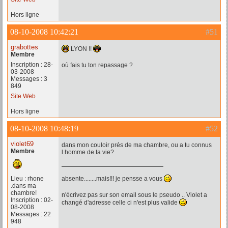
Hors ligne
08-10-2008 10:42:21
#51
grabottes
LYON !!
Membre
Inscription : 28-
où fais tu ton repassage ?
03-2008
Messages : 3
849
Site Web
Hors ligne
08-10-2008 10:48:19
#52
violet69
dans mon couloir prés de ma chambre, ou a tu connus
Membre
l homme de ta vie?
Lieu : rhone
absente........mais!!! je pensse a vous
.dans ma
chambre!
n'écrivez pas sur son email sous le pseudo .. Violet a
Inscription : 02-
changé d'adresse celle ci n'est plus valide
08-2008
Messages : 22
948