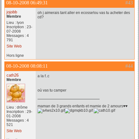
08-10-2008 06:49:31
#43
jojobb
oh j aimerais tant aller en ecosse!ou vas tu acheter des
Membre
cd?
Lieu : lyon
Inscription : 23-
07-2008
Messages : 4
791
Site Web
Hors ligne
08-10-2008 08:08:11
#44
cath26
a la f..c
Membre
où vas tu camper
maman de 3 grands enfants et mamie de 2 amours♥♥
Lieu : drôme
Inscription : 29-
01-2008
Messages : 4
521
Site Web