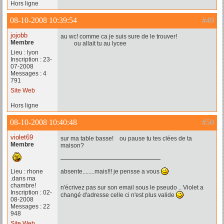
Hors ligne
08-10-2008 10:39:54
#49
jojobb
au wc! comme ca je suis sure de le trouver!
Membre
ou allait tu au lycee
Lieu : lyon
Inscription : 23-
07-2008
Messages : 4
791
Site Web
Hors ligne
08-10-2008 10:40:48
#50
violet69
sur ma table basse! ou pause tu tes clées de ta
Membre
maison?
Lieu : rhone
absente........mais!!! je pensse a vous
.dans ma
chambre!
n'écrivez pas sur son email sous le pseudo .. Violet a
Inscription : 02-
changé d'adresse celle ci n'est plus valide
08-2008
Messages : 22
948
Site Web