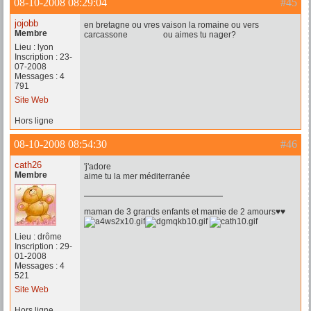
08-10-2008 08:29:04
#45
jojobb
en bretagne ou vres vaison la romaine ou vers
Membre
carcassone ou aimes tu nager?
Lieu : lyon
Inscription : 23-
07-2008
Messages : 4
791
Site Web
Hors ligne
08-10-2008 08:54:30
#46
cath26
'j'adore
Membre
aime tu la mer méditerranée
maman de 3 grands enfants et mamie de 2 amours♥♥
Lieu : drôme
Inscription : 29-
01-2008
Messages : 4
521
Site Web
Hors ligne