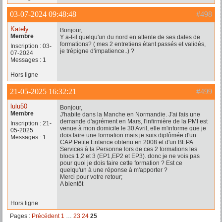
03-07-2024 09:48:48
#498
Kately
Bonjour,
Membre
Y a-t-il quelqu'un du nord en attente de ses dates de
formations? ( mes 2 entretiens étant passés et validés,
Inscription : 03-
je trépigne d'impatience..) ?
07-2024
Messages : 1
Hors ligne
21-05-2025 16:32:21
#499
lulu50
Bonjour,
Membre
J'habite dans la Manche en Normandie. J'ai fais une
demande d'agrément en Mars, l'infirmière de la PMI est
Inscription : 21-
venue à mon domicile le 30 Avril, elle m'informe que je
05-2025
dois faire une formation mais je suis diplômée d'un
Messages : 1
CAP Petite Enfance obtenu en 2008 et d'un BEPA
Services à la Personne lors de ces 2 formations les
blocs 1,2 et 3 (EP1,EP2 et EP3). donc je ne vois pas
pour quoi je dois faire cette formation ? Est ce
quelqu'un à une réponse à m'apporter ?
Merci pour votre retour;
A bientôt
Hors ligne
Pages :
Précédent
1
…
23
24
25