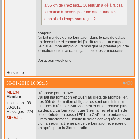
a 55 km de chez moi... Quelqu'un a déjà fait sa
formation à Nevers pour me dire quand les
emplois du temps sont reçus ?
bonjour,
j'ai fait ma deuxième formation dans le pas de calais
en décembre et comme toi j'ai dû remplir un coupon.
Je n'ai eu mon emploi du temps que le premier jour de
formation et je n'ai pas reçu la liste des participants.
Voilà, bon week end
Hors ligne
30-01-2016 16:09:15
#490
MEL34
Réponse pour dija25.
Membre
J'ai fait ma formation en 2014 au greta de Montpellier.
Les 60h de formation obligatoires sont un minimum
Inscription : 08-
d'heures à réaliser. Sur Montpellier on en réalise plus
03-2012
au départ. La formation dure 3 semaines et à la fin de
Messages : 224
cette période on passe l'EP1 du CAP petite enfance au
Site Web
Gréta directement. Ensuite tu seras convoquée au bout
d'un an pour la 2ieme partie de formation et encore un
an après pour la 3ieme partie.