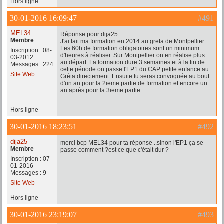
Hors ligne
30-01-2016 16:09:47
#491
MEL34
Réponse pour dija25.
Membre
J'ai fait ma formation en 2014 au greta de Montpellier.
Les 60h de formation obligatoires sont un minimum
Inscription : 08-
d'heures à réaliser. Sur Montpellier on en réalise plus
03-2012
au départ. La formation dure 3 semaines et à la fin de
Messages : 224
cette période on passe l'EP1 du CAP petite enfance au
Site Web
Gréta directement. Ensuite tu seras convoquée au bout
d'un an pour la 2ieme partie de formation et encore un
an après pour la 3ieme partie.
Hors ligne
30-01-2016 18:23:51
#492
dija25
merci bcp MEL34 pour ta réponse ..sinon l'EP1 ça se
Membre
passe comment ?est ce que c'était dur ?
Inscription : 07-
01-2016
Messages : 9
Site Web
Hors ligne
30-01-2016 23:19:07
#493