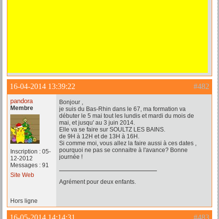
16-04-2014 13:39:22
#482
pandora
Bonjour ,
Membre
je suis du Bas-Rhin dans le 67, ma formation va
débuter le 5 mai tout les lundis et mardi du mois de
mai, et jusqu' au 3 juin 2014.
Elle va se faire sur SOULTZ LES BAINS.
de 9H à 12H et de 13H à 16H.
Si comme moi, vous allez la faire aussi à ces dates ,
pourquoi ne pas se connaitre à l'avance? Bonne
Inscription : 05-
journée !
12-2012
Messages : 91
Site Web
Agrément pour deux enfants.
Hors ligne
16-05-2014 14:14:31
#483