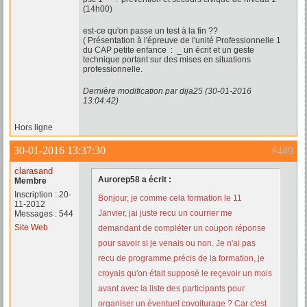
(14h00)
est-ce qu'on passe un test à la fin ??
( Présentation à l'épreuve de l'unité Professionnelle 1
du CAP petite enfance : _ un écrit et un geste
technique portant sur des mises en situations
professionnelle.
Dernière modification par dija25 (30-01-2016
13:04:42)
Hors ligne
30-01-2016 13:37:30
#489
clarasand
Aurorep58 a écrit :
Membre
Inscription : 20-
Bonjour, je comme cela formation le 11
11-2012
Janvier, jai juste recu un courrier me
Messages : 544
Site Web
demandant de compléter un coupon réponse
pour savoir si je venais ou non. Je n'ai pas
recu de programme précis de la formation, je
croyais qu'on était supposé le reçevoir un mois
avant avec la liste des participants pour
organiser un éventuel covoiturage ? Car c'est