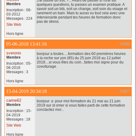
J'ai oublié un truc ?... Avant de passer à l'oral sur
Membre
quelques questions, tu passes un examen pratique. A
savoir soit un bib, soit un change, soit soin du visage et
Inscription : 08-
rarement un bain. Mais tu auras vu tout cela avec une
03-2012
intervenante pendant tes heures de formation donc
Messages : 224
pas de stress.
Site Web
Hors ligne
05-06-2018 13:41:16
#496
sveronix
bonjour a toutes.....formation des 60 premières heures
Membre
à la roche sur yon (85) du 25 juin 2018 au 12 juillet
2018....si vous êtes du coin...faites moi signe pour du
Inscription : 05-
covoiturage.
06-2018
Messages : 3
Hors ligne
15-04-2019 20:34:18
#497
carine62
bonjour ☺ pour moi formation du 21 mai au 21 juin
Membre
2019 sur st omer si vous faites parti de cette formation
conctactez moi...
Inscription : 15-
04-2019
Messages : 18
Site Web
Hors ligne