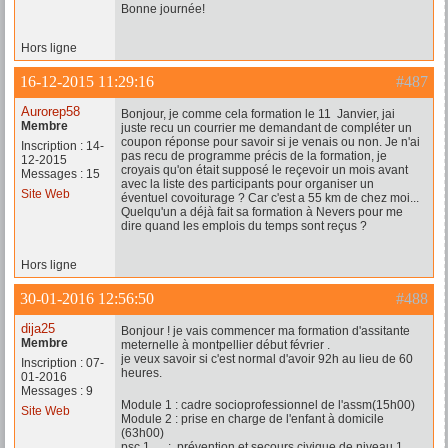
Bonne journée!
Hors ligne
16-12-2015 11:29:16
#487
Aurorep58
Bonjour, je comme cela formation le 11 Janvier, jai
Membre
juste recu un courrier me demandant de compléter un
coupon réponse pour savoir si je venais ou non. Je n'ai
Inscription : 14-
pas recu de programme précis de la formation, je
12-2015
croyais qu'on était supposé le reçevoir un mois avant
Messages : 15
avec la liste des participants pour organiser un
Site Web
éventuel covoiturage ? Car c'est a 55 km de chez moi...
Quelqu'un a déjà fait sa formation à Nevers pour me
dire quand les emplois du temps sont reçus ?
Hors ligne
30-01-2016 12:56:50
#488
dija25
Bonjour ! je vais commencer ma formation d'assitante
Membre
meternelle à montpellier début février .
je veux savoir si c'est normal d'avoir 92h au lieu de 60
Inscription : 07-
heures.
01-2016
Messages : 9
Module 1 : cadre socioprofessionnel de l'assm(15h00)
Site Web
Module 2 : prise en charge de l'enfant à domicile
(63h00)
psc 1 : prévention et secours civique de niveau 1