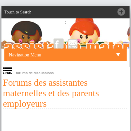
Touch to Search
;
Navigation Menu
forums de discussions
Forums des assistantes
maternelles et des parents
employeurs