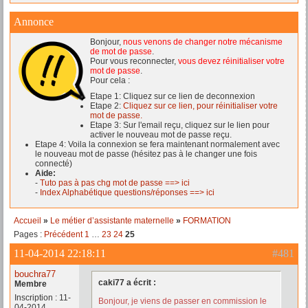
Annonce
Bonjour,
nous venons de changer notre mécanisme
de mot de passe
.
Pour vous reconnecter,
vous devez réinitialiser votre
mot de passe
.
Pour cela :
Etape 1: Cliquez sur ce lien de deconnexion
Etape 2:
Cliquez sur ce lien, pour réinitialiser votre
mot de passe.
Etape 3: Sur l'email reçu, cliquez sur le lien pour
activer le nouveau mot de passe reçu.
Etape 4: Voila la connexion se fera maintenant normalement avec
le nouveau mot de passe (hésitez pas à le changer une fois
connecté)
Aide:
-
Tuto pas à pas chg mot de passe ==> ici
-
Index Alphabétique questions/réponses ==> ici
Accueil
»
Le métier d’assistante maternelle
»
FORMATION
Pages :
Précédent
1
…
23
24
25
11-04-2014 22:18:11
#481
bouchra77
caki77 a écrit :
Membre
Inscription : 11-
Bonjour, je viens de passer en commission le
04-2014