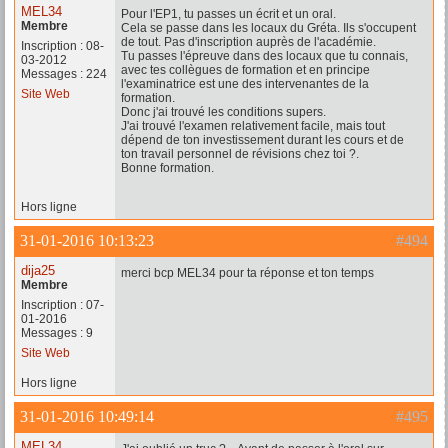
MEL34
Pour l'EP1, tu passes un écrit et un oral.
Membre
Cela se passe dans les locaux du Gréta. Ils s'occupent
de tout. Pas d'inscription auprès de l'académie.
Inscription : 08-
Tu passes l'épreuve dans des locaux que tu connais,
03-2012
avec tes collègues de formation et en principe
Messages : 224
l'examinatrice est une des intervenantes de la
Site Web
formation.
Donc j'ai trouvé les conditions supers.
J'ai trouvé l'examen relativement facile, mais tout
dépend de ton investissement durant les cours et de
ton travail personnel de révisions chez toi ?.
Bonne formation.
Hors ligne
31-01-2016 10:13:23
#494
dija25
merci bcp MEL34 pour ta réponse et ton temps
Membre
Inscription : 07-
01-2016
Messages : 9
Site Web
Hors ligne
31-01-2016 10:49:14
#495
MEL34