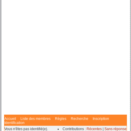
Accueil
Liste des membres
Règles
Recherche
Inscription
Identification
Vous n'êtes pas identifié(e).
Contributions :
Récentes
|
Sans réponse