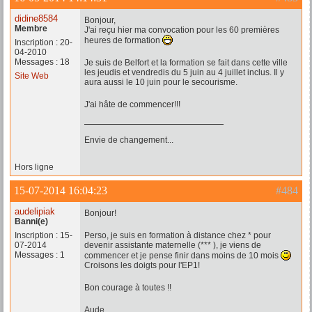
didine8584
Bonjour,
Membre
J'ai reçu hier ma convocation pour les 60 premières
heures de formation
Inscription : 20-
04-2010
Messages : 18
Je suis de Belfort et la formation se fait dans cette ville
les jeudis et vendredis du 5 juin au 4 juillet inclus. Il y
Site Web
aura aussi le 10 juin pour le secourisme.
J'ai hâte de commencer!!!
Envie de changement...
Hors ligne
15-07-2014 16:04:23
#484
audelipiak
Bonjour!
Banni(e)
Inscription : 15-
Perso, je suis en formation à distance chez * pour
07-2014
devenir assistante maternelle (*** ), je viens de
Messages : 1
commencer et je pense finir dans moins de 10 mois
Croisons les doigts pour l'EP1!
Bon courage à toutes !!
Aude