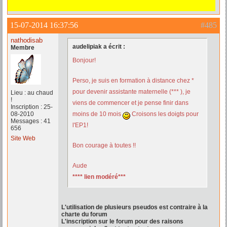
15-07-2014 16:37:56
#485
nathodisab
audelipiak a écrit :
Membre
Bonjour!
Perso, je suis en formation à distance chez *
pour devenir assistante maternelle (*** ), je
Lieu : au chaud
!
viens de commencer et je pense finir dans
Inscription : 25-
08-2010
moins de 10 mois
Croisons les doigts pour
Messages : 41
l'EP1!
656
Site Web
Bon courage à toutes !!
Aude
**** lien modéré***
L'utilisation de plusieurs pseudos est contraire à la
charte du forum
L'inscription sur le forum pour des raisons