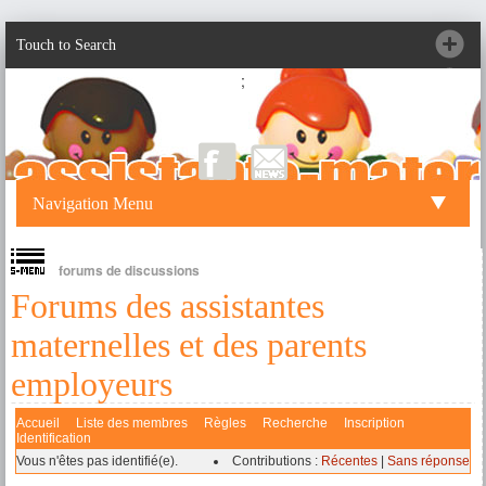
Touch to Search
;
Navigation Menu
forums de discussions
Forums des assistantes
maternelles et des parents
employeurs
Accueil
Liste des membres
Règles
Recherche
Inscription
Identification
Vous n'êtes pas identifié(e).
Contributions :
Récentes
|
Sans réponse