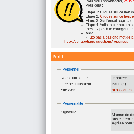
Pour vous reconnecter,
vous d
Pour cela :
Etape 1: Cliquez sur ce lien 
Etape 2:
Cliquez sur ce lien, p
Etape 3: Sur l'email reçu, cli
Etape 4: Voila la connexion 
(hésitez pas à le changer une
Aide:
-
Tuto pas à pas chg mot de p
-
Index Alphabétique questions/réponses ==>
Profil
Personnel
Nom d'utilisateur
JenniferS
Titre de l'utilisateur
Banni(e)
Site Web
https://forum
Personnalité
Signature
Maman de deux
ans et demi e
Agréée pour 2