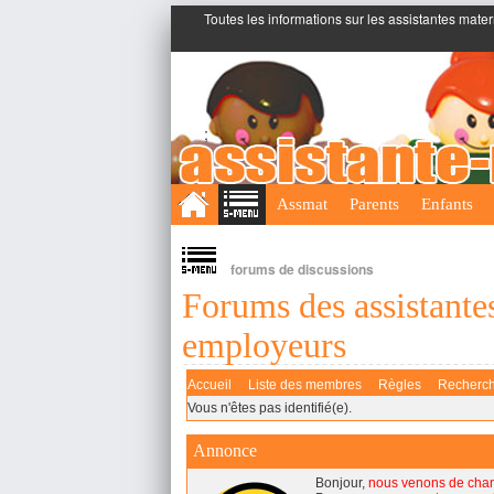
Toutes les informations sur les assistantes mater
;
Assmat
Parents
Enfants
forums de discussions
Forums des assistantes
employeurs
Accueil
Liste des membres
Règles
Recherc
Vous n'êtes pas identifié(e).
Annonce
Bonjour,
nous venons de cha