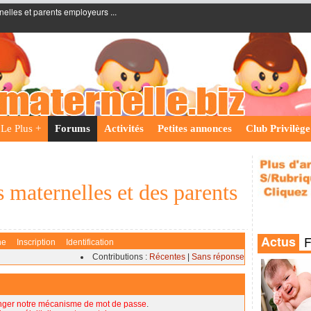
nelles et parents employeurs ...
Le Plus +
Forums
Activités
Petites annonces
Club Privilège
 maternelles et des parents
he
Inscription
Identification
Contributions :
Récentes
|
Sans réponse
nger notre mécanisme de mot de passe
.