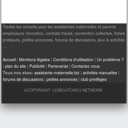
Toutes les conseils pour les assistantes maternelles et parents
employeurs: formation, contrats travail, convention collective, fiches
pratiques, petites annonces, forums de discussions, jeux & activités
...
Accueil
|
Mentions légales
|
Conditions d'utilisation
|
Un problème ?
|
plan du site
|
Publicité
|
Partenariat
|
Contactez nous
Tous nos sites:
assistante-maternelle.biz
|
activités manuelles
|
forums de discussions
|
petites annonces
|
club privilèges
©COPYRIGHT 123BOUTCHOU NETWORK