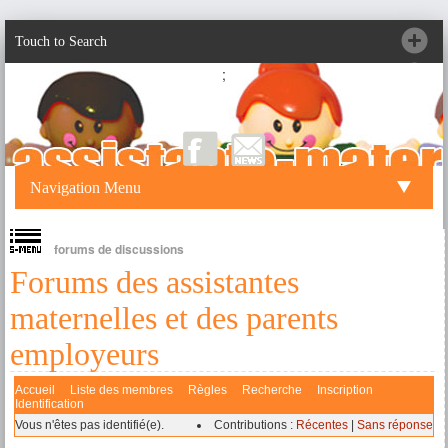
Touch to Search
;
Navigation Menu
forums de discussions
Forums des assistantes
maternelles et des parents
employeurs
Accueil
Liste des membres
Règles
Recherche
Inscription
Identification
Vous n'êtes pas identifié(e).
Contributions :
Récentes
|
Sans réponse