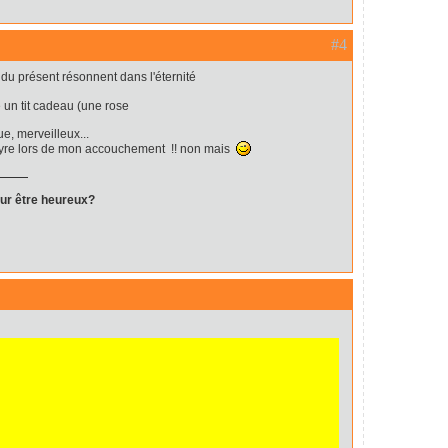
#4
u présent résonnent dans l'éternité
e un tit cadeau (une rose
e, merveilleux...
martyre lors de mon accouchement !! non mais
our être heureux?