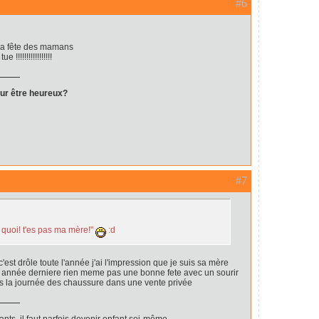
#6
 la fête des mamans
!!!!!!!!!!!!!!!!
our être heureux?
#7
n quoi! t'es pas ma mère!"
:d
'est drôle toute l'année j'ai l'impression que je suis sa mère
L4 année derniere rien meme pas une bonne fete avec un sourir
s la journée des chaussure dans une vente privée