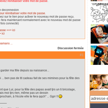
evez réinitialiser votre mot de passe
.
de deconnexion
our réinitialiser votre mot de passe.
quez sur le lien pour activer le nouveau mot de passe reçu.
se fera maintenant normalement avec le nouveau mot de passe
 fois connecté)
asse ==> ici
 ici
mamans ...
Discussion fermée
#1
e garder ma fille depuis sa naissance...
ssi ... ben pas de tit cadeau fait de ses mimines pour la fête des
nt que Lui, pour la fête des papas avait tjrs un ti bricolage,
ais moi tjrs rien, même pas un dessin
rochain, à l'école elle te fera qqch" ... Ggrr !!