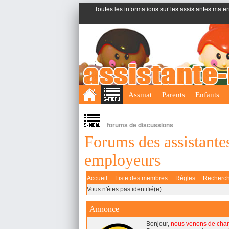
Toutes les informations sur les assistantes mater
;
Assmat
Parents
Enfants
forums de discussions
Forums des assistantes
employeurs
Accueil
Liste des membres
Règles
Recherc
Vous n'êtes pas identifié(e).
Annonce
Bonjour,
nous venons de cha