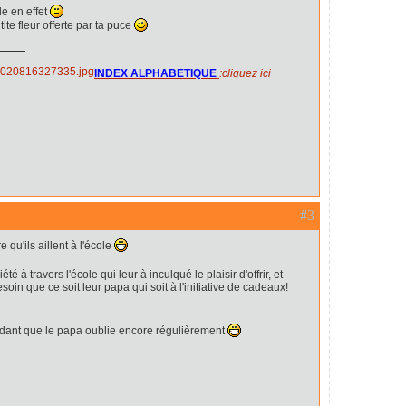
le en effet
te fleur offerte par ta puce
INDEX ALPHABETIQUE
:cliquez ici
#3
re qu'ils aillent à l'école
été à travers l'école qui leur à inculqué le plaisir d'offrir, et
soin que ce soit leur papa qui soit à l'initiative de cadeaux!
endant que le papa oublie encore régulièrement