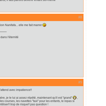
ants, il faut parfois devenir enfant soi-même
#8
tion Nanifafa... elle me fait marrer
dans l'éternité
#9
j'attend avec impatience!!
mère, je le lui ai assez répété, maintenant qu'il est "grand"
,
 les courses, les navettes "taxi" pour les enfants, le repas si
tiliser!! trop de risque!! pas question !