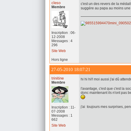
cleso
c'est un des revers de la médail
Membre
suggére au papa au moins une ti
Inscription : 06-
12-2008
Messages : 4
296
Site Web
Hors ligne
27-05-2010 18:07:21
trinitine
hi hi hi!! moi aussi j'ai dû attend
Membre
l'avantage, c'est que c'est la soci
donc maintenant ils n'ont pas be
j'ai toujours mes surprises, p
Inscription : 11-
07-2008
Messages : 1
662
Site Web