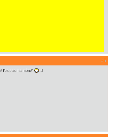
#5
i! t'es pas ma mère!"
:d