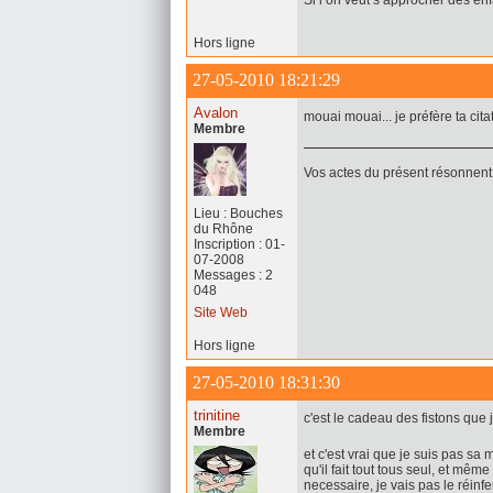
Si l’on veut s’approcher des enf
Hors ligne
27-05-2010 18:21:29
Avalon
mouai mouai... je préfère ta cita
Membre
Vos actes du présent résonnent 
Lieu : Bouches
du Rhône
Inscription : 01-
07-2008
Messages : 2
048
Site Web
Hors ligne
27-05-2010 18:31:30
trinitine
c'est le cadeau des fistons que 
Membre
et c'est vrai que je suis pas sa 
qu'il fait tout tous seul, et même
necessaire, je vais pas le réinfen