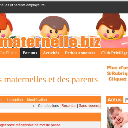
nelles et parents employeurs ...
Le Plus +
Forums
Activités
Petites annonces
Club Privilège
 maternelles et des parents
he
Inscription
Identification
Contributions :
Récentes
|
Sans réponse
nger notre mécanisme de mot de passe
.