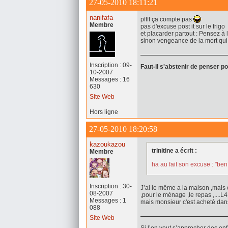
27-05-2010 18:11:21
nanifafa
pffff ça compte pas
Membre
pas d'excuse post it sur le frigo
et placarder partout : Pensez à
sinon vengeance de la mort qui tue !
Inscription : 09-
Faut-il s'abstenir de penser p
10-2007
Messages : 16
630
Site Web
Hors ligne
27-05-2010 18:20:58
kazoukazou
trinitine a écrit :
Membre
ha au fait son excuse : "be
Inscription : 30-
J’ai le même a la maison ,mais c
08-2007
,pour le ménage ,le repas ,....
Messages : 1
mais monsieur c'est acheté dan
088
Site Web