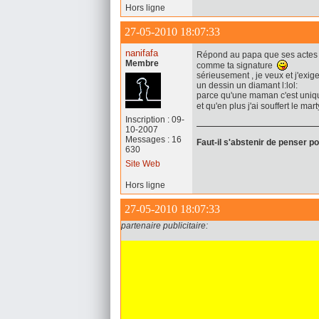
Hors ligne
27-05-2010 18:07:33
nanifafa
Répond au papa que ses actes d
Membre
comme ta signature
sérieusement , je veux et j'exig
un dessin un diamant l:lol:
parce qu'une maman c'est uniqu
et qu'en plus j'ai souffert le 
Inscription : 09-
10-2007
Messages : 16
Faut-il s'abstenir de penser p
630
Site Web
Hors ligne
27-05-2010 18:07:33
partenaire publicitaire: