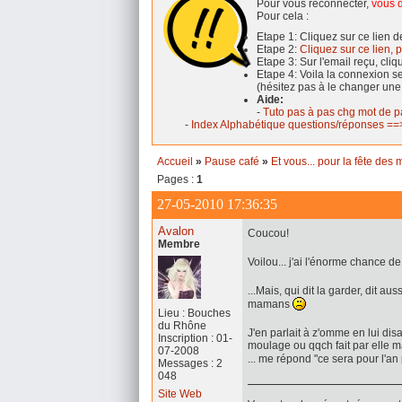
Pour vous reconnecter,
vous d
Pour cela :
Etape 1: Cliquez sur ce lien 
Etape 2:
Cliquez sur ce lien, p
Etape 3: Sur l'email reçu, cli
Etape 4: Voila la connexion 
(hésitez pas à le changer une
Aide:
-
Tuto pas à pas chg mot de p
-
Index Alphabétique questions/réponses ==>
Accueil
»
Pause café
»
Et vous... pour la fête des 
Pages :
1
27-05-2010 17:36:35
Avalon
Coucou!
Membre
Voilou... j'ai l'énorme chance d
...Mais, qui dit la garder, dit au
mamans
Lieu : Bouches
du Rhône
J'en parlait à z'omme en lui disa
Inscription : 01-
moulage ou qqch fait par elle m
07-2008
... me répond "ce sera pour l'an p
Messages : 2
048
Site Web