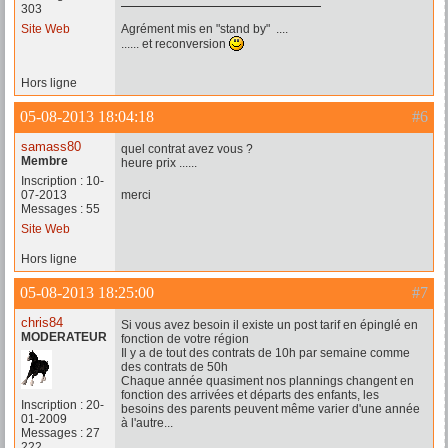
303
Site Web
Agrément mis en "stand by" ....
...... et reconversion
Hors ligne
05-08-2013 18:04:18
#6
samass80
quel contrat avez vous ?
Membre
heure prix ......
Inscription : 10-
07-2013
merci
Messages : 55
Site Web
Hors ligne
05-08-2013 18:25:00
#7
chris84
Si vous avez besoin il existe un post tarif en épinglé en
MODERATEUR
fonction de votre région
Il y a de tout des contrats de 10h par semaine comme
des contrats de 50h
Chaque année quasiment nos plannings changent en
fonction des arrivées et départs des enfants, les
Inscription : 20-
besoins des parents peuvent même varier d'une année
01-2009
à l'autre...
Messages : 27
222