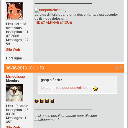
Le plus difficile quand on a des enfants, c'est accepter
qu'ils nous détestent.
INDEX ALPHABETIQUE
Lieu : ici et là
avec vous...
Inscription : 31-
07-2008
Messages : 27
591
Site Web
Hors ligne
06-08-2013 10:11:53
#13
MmeChoup
gasp a écrit :
Membre
je gagne trop pour pouvoir le dire
Lieu : Picardie
Inscription : 25-
03-2011
et si on se posait en adulte pour discuter
Messages : 1
intelligemment?
457
Site Web