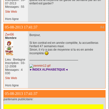
Inscription : 10-
quelle est la moyenne de garde de semaine par an un
07-2013
enfant est garder?
Messages : 55
Site Web
Hors ligne
05-08-2013 17:41:37
#4
Zen56
Bonjour,
Membre
Si ton contrat est en année complète, tu accueilleras
l'enfant 47 semaines maxi.
Sinon, il n'y a pas de moyenne si tu es en année
incomplète
Lieu : Bretagne
Inscription : 03-
12-2008
►INDEX ALPHABETIQUE◄
Messages : 4
030
Site Web
Hors ligne
05-08-2013 17:41:37
partenaire publicitaire: