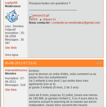
sophie56
Pourquoi toutes ces questions ?
Modérateur
INDEX ▲ cliquez ici
Nous contacter :
contacter.un.modérateur@gmail.com
Lieu : Derrière
l'objectif
Inscription : 25-
08-2006
Messages : 36
397
Site Web
Hors ligne
06-08-2013 07:53:41
#10
mamanetnounou
bonjour,
Membre
pour te donner un ordre d'idée, voila comment ca se
passe chez moi actuellement:
Inscription : 07-
j'ai 2 enfants à moi dont 1 qui rentre dans mes
06-2012
agréments (j'en ai 4).
Messages : 516
je garde 3 enfants (8 mois, 2 de 3 ans)
Site Web
celui de 8 mois, jusqu'au 31 juillet, j'avais une mensu
de 180.88€, je gardais l'enfant 2, 3 ou 4 jours dans la
semaine suivant le planning de la maman qui est en
restauration. j'avais donc souvent des heures