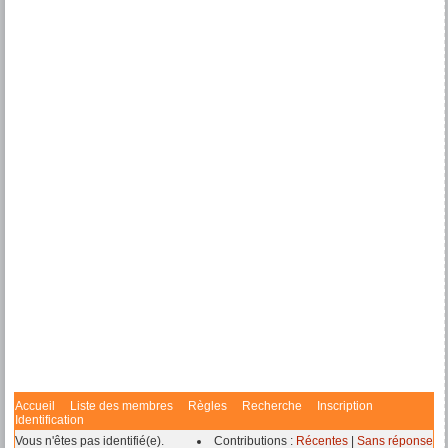
Accueil
Liste des membres
Règles
Recherche
Inscription
Identification
Vous n'êtes pas identifié(e).
Contributions :
Récentes
|
Sans réponse