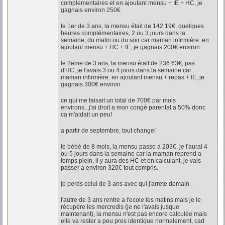
complementaires et en ajoutant mensu + IE + HC, je
gagnais environ 250€
le 1er de 3 ans, la mensu était de 142.19€, quelques
heures complémentaires, 2 ou 3 jours dans la
semaine, du matin ou du soir car maman infirmière. en
ajoutant mensu + HC + IE, je gagnais 200€ environ
le 2eme de 3 ans, la mensu était de 236.63€, pas
d'HC, je l'avais 3 ou 4 jours dans la semaine car
maman infirmière. en ajoutant mensu + repas + IE, je
gagnais 300€ environ
ce qui me faisait un total de 700€ par mois
environs...j'ai droit a mon congé parental a 50% donc
ca m'aidait un peu!
a partir de septembre, tout change!
le bébé de 8 mois, la mensu passe a 203€, je l'aurai 4
ou 5 jours dans la semaine car la maman reprend a
temps plein, il y aura des HC et en calculant, je vais
passer a environ 320€ tout compris.
je perds celui de 3 ans avec qui j'arrete demain.
l'autre de 3 ans rentre a l'ecole les matins mais je le
récupère les mercredis (je ne l'avais jusque
maintenant), la mensu n'est pas encore calculée mais
elle va rester a peu pres identique normalement, cad