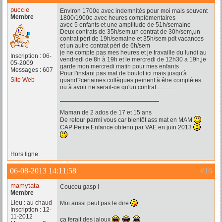
puccie
Environ 1700e avec indemnités pour moi mais souvent
Membre
1800/1900e avec heures complémentaires
avec 5 enfants et une amplitude de 51h/semaine
Deux contrats de 35h/sem,un contrat de 30h/sem,un
contrat péri de 19h/semaine et 35h/sem pdt vacances
et un autre contrat péri de 6h/sem
je ne compte pas mes heures et je travaille du lundi au
Inscription : 06-
vendredi de 8h à 19h et le mercredi de 12h30 a 19h,je
05-2009
garde mon mercredi matin pour mes enfants
Messages : 607
Pour l'instant pas mal de boulot ici mais jusqu'à
Site Web
quand?certaines collègues peinent à être complètes
ou à avoir ne serait-ce qu'un contrat............
Maman de 2 ados de 17 et 15 ans
De retour parmi vous car bientôt ass mat en MAM
CAP Petite Enfance obtenu par VAE en juin 2013
Hors ligne
06-08-2013 14:11:58
#16
mamytata
Coucou gasp !
Membre
Lieu : au chaud
Moi aussi peut pas le dire
Inscription : 12-
11-2012
ça ferait des jaloux