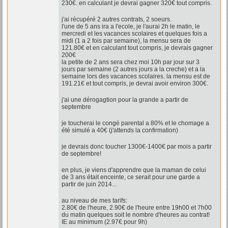
230€. en calculant je devrai gagner 320€ tout compris.
j'ai récupéré 2 autres contrats, 2 soeurs.
l'une de 5 ans ira a l'ecole, je l'aurai 2h le matin, le
mercredi et les vacances scolaires et quelques fois a
midi (1 a 2 fois par semaine), la mensu sera de
121.80€ et en calculant tout compris, je devrais gagner
200€
la petite de 2 ans sera chez moi 10h par jour sur 3
jours par semaine (2 autres jours a la creche) et a la
semaine lors des vacances scolaires. la mensu est de
191.21€ et tout compris, je devrai avoir environ 300€.
j'ai une dérogagtion pour la grande a partir de
septembre
je toucherai le congé parental a 80% et le chomage a
été simulé a 40€ (j'attends la confirmation)
je devrais donc toucher 1300€-1400€ par mois a partir
de septembre!
en plus, je viens d'apprendre que la maman de celui
de 3 ans était enceinte, ce serait pour une garde a
partir de juin 2014...
au niveau de mes tarifs:
2.80€ de l'heure, 2.90€ de l'heure entre 19h00 et 7h00
du matin quelques soit le nombre d'heures au contrat!
IE au minimum (2.97€ pour 9h)