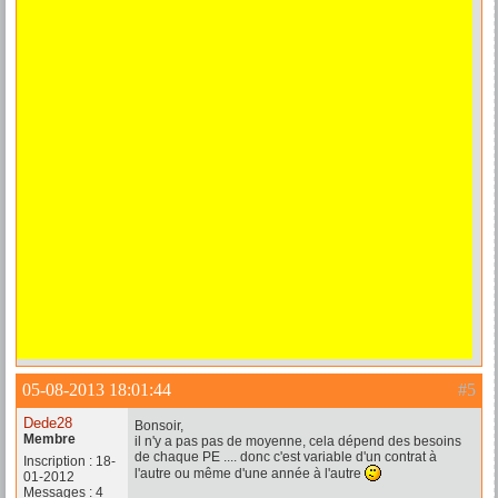
05-08-2013 18:01:44
#5
Dede28
Bonsoir,
Membre
il n'y a pas pas de moyenne, cela dépend des besoins
de chaque PE .... donc c'est variable d'un contrat à
Inscription : 18-
l'autre ou même d'une année à l'autre
01-2012
Messages : 4