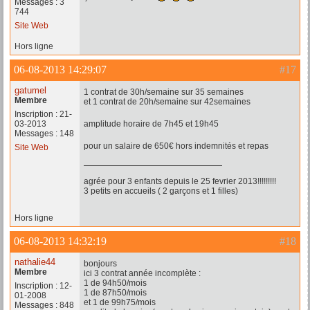
Messages : 3
744
Site Web
Hors ligne
06-08-2013 14:29:07
#17
gatumel
1 contrat de 30h/semaine sur 35 semaines
Membre
et 1 contrat de 20h/semaine sur 42semaines
Inscription : 21-
03-2013
amplitude horaire de 7h45 et 19h45
Messages : 148
pour un salaire de 650€ hors indemnités et repas
Site Web
agrée pour 3 enfants depuis le 25 fevrier 2013!!!!!!!!!
3 petits en accueils ( 2 garçons et 1 filles)
Hors ligne
06-08-2013 14:32:19
#18
nathalie44
bonjours
Membre
ici 3 contrat année incomplète :
1 de 94h50/mois
Inscription : 12-
1 de 87h50/mois
01-2008
et 1 de 99h75/mois
Messages : 848