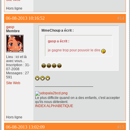
Hors ligne
06-08-2013 10:16:52
#14
gasp
MmeChoup a écrit :
Membre
gasp a écrit :
je gagne trop pour pouvoir le dire
Lieu : ici et là
avec vous...
Inscription : 31-
07-2008
Messages : 27
591
Site Web
Le plus difficile quand on a des enfants, c'est accepter
qu'ils nous détestent.
INDEX ALPHABETIQUE
Hors ligne
06-08-2013 13:02:09
#15