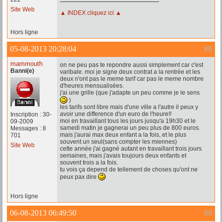
Site Web
▲ INDEX cliquez ici ▲
Hors ligne
05-08-2013 20:28:04
#8
mammouth
on ne peu pas te repondre aussi simplement car c'est
Banni(e)
varibale. moi je signe deux contrat a la rentrée et les
deux n'ont pas le meme tarif car pas le meme nombre
d'heures mensualisées.
j'ai une grille (que j'adapte un peu comme je le sens
)
les tarifs sont libre mais d'une ville a l'autre il peux y
avoir une difference d'un euro de l'heure!!
Inscription : 30-
moi en travaillant tous les jours jusqu'a 19h30 et le
09-2009
samedi matin je gagnerai un peu plus de 800 euros.
Messages : 8
mais j'aurai max deux enfant a la fois, et le plus
701
souvent un seul(sans compter les miennes)
Site Web
cette année j'ai gagné autant en travaillant trois jours
semaines, mais j'avais toujours deux enfants et
souvent trois a la fois.
tu vois ça depend de tellement de choses qu'ont ne
peux pax dire
Hors ligne
06-08-2013 06:49:50
#9