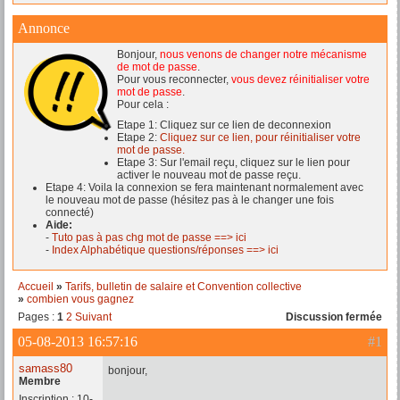
Annonce
Bonjour,
nous venons de changer notre mécanisme
de mot de passe
.
Pour vous reconnecter,
vous devez réinitialiser votre
mot de passe
.
Pour cela :
Etape 1: Cliquez sur ce lien de deconnexion
Etape 2:
Cliquez sur ce lien, pour réinitialiser votre
mot de passe.
Etape 3: Sur l'email reçu, cliquez sur le lien pour
activer le nouveau mot de passe reçu.
Etape 4: Voila la connexion se fera maintenant normalement avec
le nouveau mot de passe (hésitez pas à le changer une fois
connecté)
Aide:
-
Tuto pas à pas chg mot de passe ==> ici
-
Index Alphabétique questions/réponses ==> ici
Accueil
»
Tarifs, bulletin de salaire et Convention collective
»
combien vous gagnez
Pages :
1
2
Suivant
Discussion fermée
05-08-2013 16:57:16
#1
samass80
bonjour,
Membre
Inscription : 10-