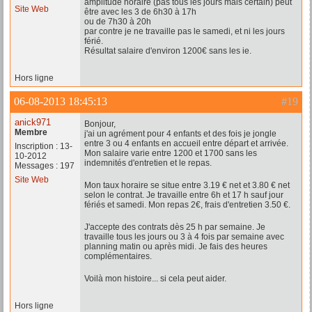
amplitude horaire (pas tous les jours mais certain) peut
Site Web
être avec les 3 de 6h30 à 17h
ou de 7h30 à 20h
par contre je ne travaille pas le samedi, et ni les jours
férié.
Résultat salaire d'environ 1200€ sans les ie.
Hors ligne
06-08-2013 18:45:13
#19
anick971
Bonjour,
Membre
j'ai un agrément pour 4 enfants et des fois je jongle
entre 3 ou 4 enfants en accueil entre départ et arrivée.
Inscription : 13-
Mon salaire varie entre 1200 et 1700 sans les
10-2012
indemnités d'entretien et le repas.
Messages : 197
Site Web
Mon taux horaire se situe entre 3.19 € net et 3.80 € net
selon le contrat. Je travaille entre 6h et 17 h sauf jour
fériés et samedi. Mon repas 2€, frais d'entretien 3.50 €.
J'accepte des contrats dès 25 h par semaine. Je
travaille tous les jours ou 3 à 4 fois par semaine avec
planning matin ou après midi. Je fais des heures
complémentaires.
Voilà mon histoire... si cela peut aider.
Hors ligne