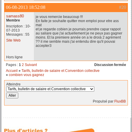
06-08-2013 18:52:08
#20
samass80
je vous remercie beaucoup !!!
Membre
En faite je souhaite quitter mon emploi pour etre ass
mat
Inscription : 10-
et je regarde cobien je pourrais prendre capar rappot
07-2013
au saliare que j'ai actuellement je ne peux pas gagner
Messages : 55
moins. Et la premiere année on a le droià 2 agrément
Site Web
?? il me semble mais j'ai entendu dire qu'il pouvai
accepter3
Hors ligne
Pages :
1
2
Suivant
Discussion fermée
Accueil
»
Tarifs, bulletin de salaire et Convention collective
»
combien vous gagnez
Atteindre
Propulsé par
FluxBB