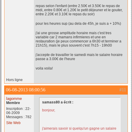
repas selon l'enfant (entre 2.50€ et 3.50€ le repas de
midi, entre 0.80€ et 1.20€ le petit déjeuner et le gouter,
entre 2.20€ et 3.10€ le repas du soir)
pour les heures sup (au dela de 45h, je suis a + 10%)
j'ai une grosse amplitude horaire mais c'est tres
variable car 2 mamans infirmieres et une en
restauration (je peux commencer a 6h30 et terminer a
21h15), mais le plus souvent c'est 7h15 - 19h00
j'accepte de travailler le samedi mais le salaire horaire
passe a 3.00€ de l'heure
voila voila!
Hors ligne
06-08-2013 08:00:56
#11
lagomme
samass80 a écrit :
Membre
Inscription : 22-
bonjour,
06-2009
Messages : 782
Site Web
j'aimerais savoir si quelqu'un gagne un salaire