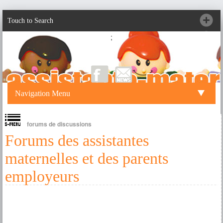
Touch to Search
;
Navigation Menu
forums de discussions
Forums des assistantes
maternelles et des parents
employeurs