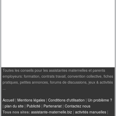
Toutes les conseils pour les assistantes maternelles et parents
employeurs: formation, contrats travail, convention collective, fiches
pratiques, petites annonces, forums de discussions, jeux & activités
...
Accueil
|
Mentions légales
|
Conditions d'utilisation
|
Un problème ?
|
plan du site
|
Publicité
|
Partenariat
|
Contactez nous
Tous nos sites:
assistante-maternelle.biz
|
activités manuelles
|