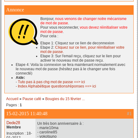
Annonce
Bonjour,
nous venons de changer notre mécanisme
de mot de passe
.
Pour vous reconnecter,
vous devez réinitialiser votre
mot de passe
.
Pour cela :
Etape 1: Cliquez sur ce lien de deconnexion
Etape 2:
Cliquez sur ce lien, pour réinitialiser votre
mot de passe.
Etape 3: Sur l'email reçu, cliquez sur le lien pour
activer le nouveau mot de passe reçu.
Etape 4: Voila la connexion se fera maintenant normalement avec
le nouveau mot de passe (hésitez pas à le changer une fois
connecté)
Aide:
-
Tuto pas à pas chg mot de passe ==> ici
-
Index Alphabétique questions/réponses ==> ici
Accueil
»
Pause café
»
Bougies du 15 février ...
Pages :
1
15-02-2015 11:40:48
#1
Dede28
Un très bon anniversaire à :
Membre
- marie10ma
- caroline85
Inscription : 18-
- yokotsuno
01-2012