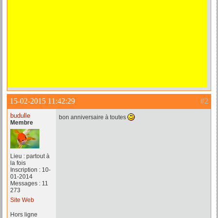
15-02-2015 11:42:29
#2
budulle
bon anniversaire à toutes
Membre
Lieu : partout à
la fois
Inscription : 10-
01-2014
Messages : 11
273
Site Web
Hors ligne