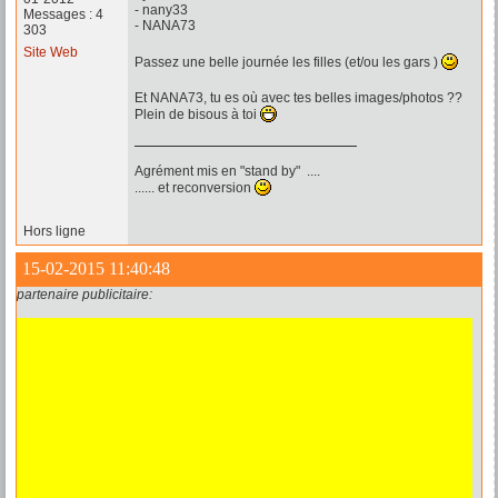
- nany33
Messages : 4
- NANA73
303
Site Web
Passez une belle journée les filles (et/ou les gars )
Et NANA73, tu es où avec tes belles images/photos ??
Plein de bisous à toi
Agrément mis en "stand by" ....
...... et reconversion
Hors ligne
15-02-2015 11:40:48
partenaire publicitaire: