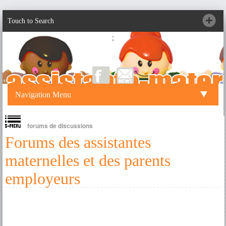
Touch to Search
;
Navigation Menu
forums de discussions
Forums des assistantes
maternelles et des parents
employeurs