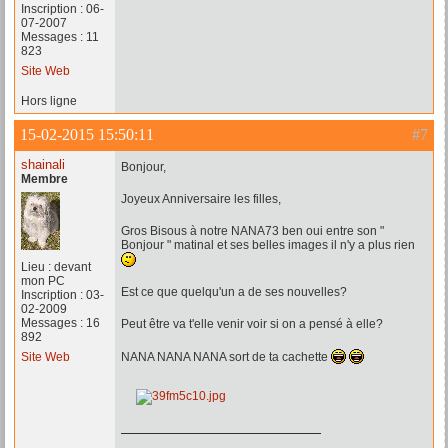
Inscription : 06-
07-2007
Messages : 11
823
Site Web
Hors ligne
15-02-2015 15:50:11
#7
shainali
Bonjour,
Membre
Joyeux Anniversaire les filles,
Gros Bisous à notre NANA73 ben oui entre son "
Bonjour " matinal et ses belles images il n'y a plus rien
Lieu : devant
mon PC
Est ce que quelqu'un a de ses nouvelles?
Inscription : 03-
02-2009
Messages : 16
Peut être va t'elle venir voir si on a pensé à elle?
892
Site Web
NANA NANA NANA sort de ta cachette