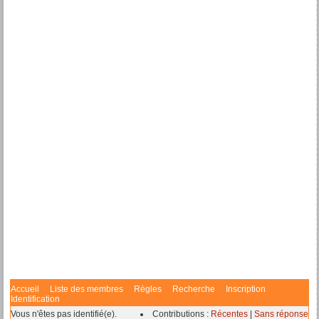
Accueil
Liste des membres
Règles
Recherche
Inscription
Identification
Vous n'êtes pas identifié(e).
Contributions :
Récentes
|
Sans réponse