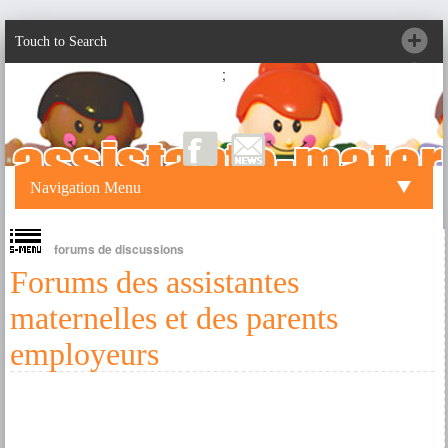
Touch to Search
;
Navigation Menu
forums de discussions
Forums des assistantes
maternelles et des parents
employeurs