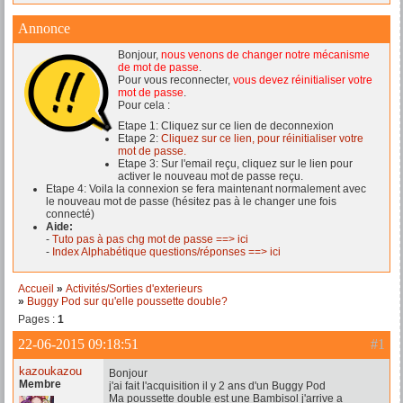
Annonce
Bonjour,
nous venons de changer notre mécanisme
de mot de passe
.
Pour vous reconnecter,
vous devez réinitialiser votre
mot de passe
.
Pour cela :
Etape 1: Cliquez sur ce lien de deconnexion
Etape 2:
Cliquez sur ce lien, pour réinitialiser votre
mot de passe.
Etape 3: Sur l'email reçu, cliquez sur le lien pour
activer le nouveau mot de passe reçu.
Etape 4: Voila la connexion se fera maintenant normalement avec
le nouveau mot de passe (hésitez pas à le changer une fois
connecté)
Aide:
-
Tuto pas à pas chg mot de passe ==> ici
-
Index Alphabétique questions/réponses ==> ici
Accueil
»
Activités/Sorties d'exterieurs
»
Buggy Pod sur qu'elle poussette double?
Pages :
1
22-06-2015 09:18:51
#1
kazoukazou
Bonjour
Membre
j'ai fait l'acquisition il y 2 ans d'un Buggy Pod
Ma poussette double est une Bambisol j'arrive a