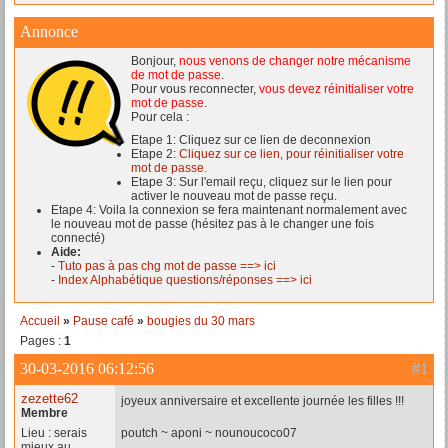
Annonce
Bonjour,
nous venons de changer notre mécanisme
de mot de passe
.
Pour vous reconnecter,
vous devez réinitialiser votre
mot de passe
.
Pour cela :
Etape 1: Cliquez sur ce lien de deconnexion
Etape 2:
Cliquez sur ce lien, pour réinitialiser votre
mot de passe.
Etape 3: Sur l'email reçu, cliquez sur le lien pour
activer le nouveau mot de passe reçu.
Etape 4: Voila la connexion se fera maintenant normalement avec
le nouveau mot de passe (hésitez pas à le changer une fois
connecté)
Aide:
-
Tuto pas à pas chg mot de passe ==> ici
-
Index Alphabétique questions/réponses ==> ici
Accueil
»
Pause café
»
bougies du 30 mars
Pages :
1
30-03-2016 06:12:56
#1
zezette62
joyeux anniversaire et excellente journée les filles !!!
Membre
Lieu : serais
poutch ~ aponi ~ nounoucoco07
mieux au