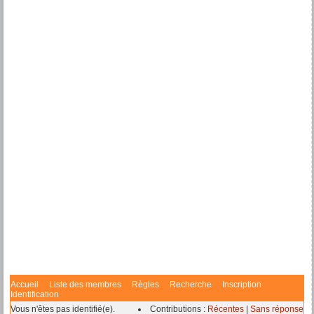
Accueil
Liste des membres
Règles
Recherche
Inscription
Identification
Vous n'êtes pas identifié(e).
Contributions :
Récentes
|
Sans réponse