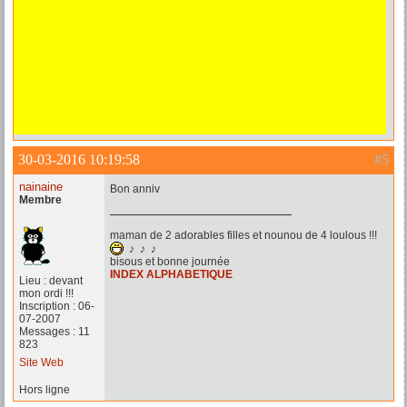
30-03-2016 10:19:58
#5
nainaine
Bon anniv
Membre
maman de 2 adorables filles et nounou de 4 loulous !!!
♪ ♪ ♪
bisous et bonne journée
INDEX ALPHABETIQUE
Lieu : devant
mon ordi !!!
Inscription : 06-
07-2007
Messages : 11
823
Site Web
Hors ligne