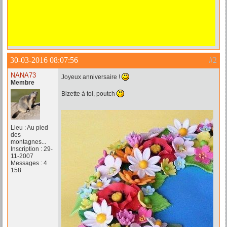
30-03-2016 08:07:56
#2
NANA73
Joyeux anniversaire !
Membre
Bizette à toi, poutch
Lieu : Au pied
des
montagnes...
Inscription : 29-
11-2007
Messages : 4
158