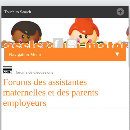
Touch to Search
;
Navigation Menu
forums de discussions
Forums des assistantes
maternelles et des parents
employeurs