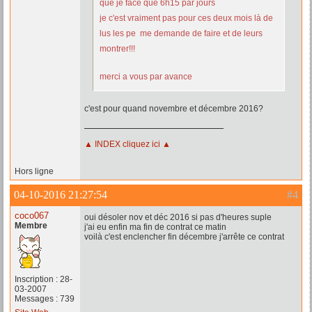
que je face que 6h15 par jours
je c'est vraiment pas pour ces deux mois là de
lus les pe me demande de faire et de leurs
montrer!!!
merci a vous par avance
c'est pour quand novembre et décembre 2016?
▲ INDEX cliquez ici ▲
Hors ligne
04-10-2016 21:27:54
#4
coco067
oui désoler nov et déc 2016 si pas d'heures suple
Membre
j'ai eu enfin ma fin de contrat ce matin
voilà c'est enclencher fin décembre j'arrête ce contrat
Inscription : 28-
03-2007
Messages : 739