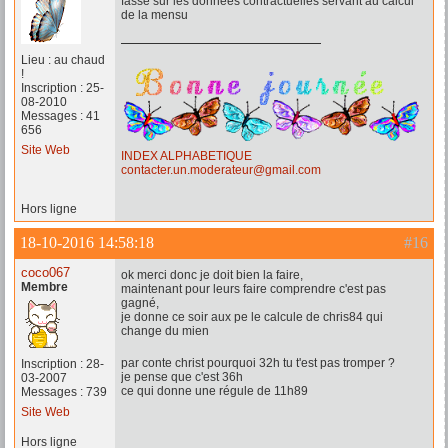
fasse sur les données contractuelles servant au calcul
de la mensu
Lieu : au chaud
!
Inscription : 25-
08-2010
Messages : 41
656
Site Web
INDEX ALPHABETIQUE
contacter.un.moderateur@gmail.com
Hors ligne
18-10-2016 14:58:18
#16
coco067
ok merci donc je doit bien la faire,
Membre
maintenant pour leurs faire comprendre c'est pas
gagné,
je donne ce soir aux pe le calcule de chris84 qui
change du mien
par conte christ pourquoi 32h tu t'est pas tromper ?
Inscription : 28-
je pense que c'est 36h
03-2007
ce qui donne une régule de 11h89
Messages : 739
Site Web
Hors ligne