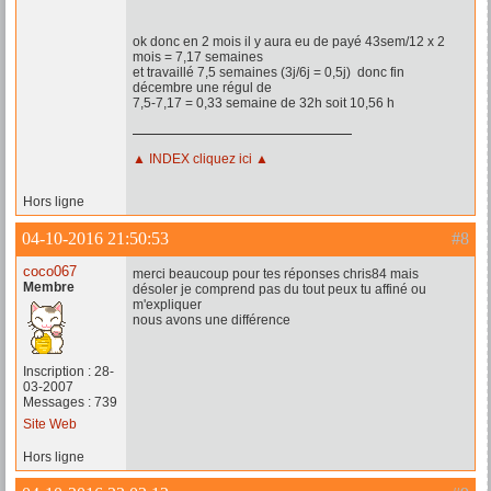
ok donc en 2 mois il y aura eu de payé 43sem/12 x 2
mois = 7,17 semaines
et travaillé 7,5 semaines (3j/6j = 0,5j) donc fin
décembre une régul de
7,5-7,17 = 0,33 semaine de 32h soit 10,56 h
▲ INDEX cliquez ici ▲
Hors ligne
04-10-2016 21:50:53
#8
coco067
merci beaucoup pour tes réponses chris84 mais
Membre
désoler je comprend pas du tout peux tu affiné ou
m'expliquer
nous avons une différence
Inscription : 28-
03-2007
Messages : 739
Site Web
Hors ligne