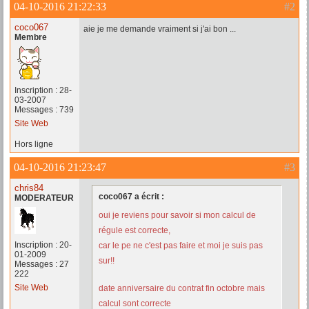
04-10-2016 21:22:33
#2
coco067
aie je me demande vraiment si j'ai bon ...
Membre
Inscription : 28-
03-2007
Messages : 739
Site Web
Hors ligne
04-10-2016 21:23:47
#3
chris84
coco067 a écrit :
MODERATEUR
oui je reviens pour savoir si mon calcul de
régule est correcte,
Inscription : 20-
car le pe ne c'est pas faire et moi je suis pas
01-2009
sur!!
Messages : 27
222
Site Web
date anniversaire du contrat fin octobre mais
calcul sont correcte