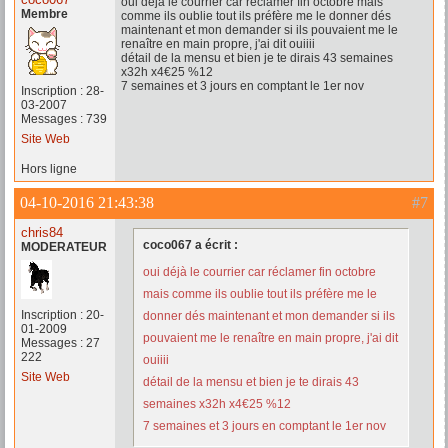
oui déjà le courrier car réclamer fin octobre mais
Membre
comme ils oublie tout ils préfère me le donner dés
maintenant et mon demander si ils pouvaient me le
renaître en main propre, j'ai dit ouiiii
détail de la mensu et bien je te dirais 43 semaines
x32h x4€25 %12
7 semaines et 3 jours en comptant le 1er nov
Inscription : 28-
03-2007
Messages : 739
Site Web
Hors ligne
04-10-2016 21:43:38
#7
chris84
coco067 a écrit :
MODERATEUR
oui déjà le courrier car réclamer fin octobre
mais comme ils oublie tout ils préfère me le
Inscription : 20-
donner dés maintenant et mon demander si ils
01-2009
pouvaient me le renaître en main propre, j'ai dit
Messages : 27
222
ouiiii
Site Web
détail de la mensu et bien je te dirais 43
semaines x32h x4€25 %12
7 semaines et 3 jours en comptant le 1er nov