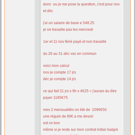
donc ou je me pose la question, c'est pour nov
et déc
j'ai un salaire de base e 548.25
je ne travaille pas les mercredi
1er et 11 nov férié payé et non travaillé
du 26 au 31 déc vac en commun
voici mon calcul
nov je compte 17 jrs
déc je compte 14 jrs
ce qui fait 31 jrs x 9h x 4€25 = j'aurais du être
payer 1185€75
mes 2 mensualités on été de 1096€50
une régule de 89€ a me devoir
est ce bon
même si je reste sur mon contrat initial malgré