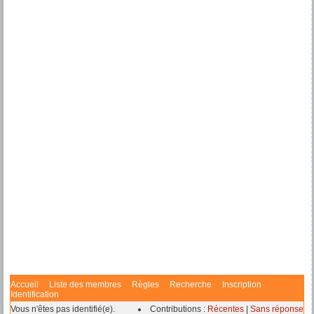
Accueil
Liste des membres
Règles
Recherche
Inscription
Identification
Vous n'êtes pas identifié(e).
Contributions :
Récentes
|
Sans réponse