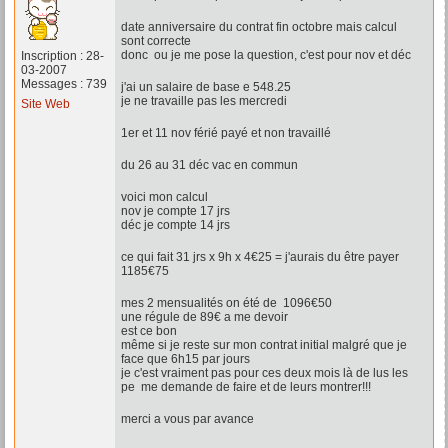
date anniversaire du contrat fin octobre mais calcul
sont correcte
donc ou je me pose la question, c'est pour nov et déc
Inscription : 28-
03-2007
Messages : 739
j'ai un salaire de base e 548.25
je ne travaille pas les mercredi
Site Web
1er et 11 nov férié payé et non travaillé
du 26 au 31 déc vac en commun
voici mon calcul
nov je compte 17 jrs
déc je compte 14 jrs
ce qui fait 31 jrs x 9h x 4€25 = j'aurais du être payer
1185€75
mes 2 mensualités on été de 1096€50
une régule de 89€ a me devoir
est ce bon
même si je reste sur mon contrat initial malgré que je
face que 6h15 par jours
je c'est vraiment pas pour ces deux mois là de lus les
pe me demande de faire et de leurs montrer!!!
merci a vous par avance