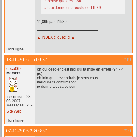
je pense que c'est 36h
ce qui donne une régule de 11h89
11,89h pas 11h89
▲ INDEX cliquez ici ▲
Hors ligne
18-10-2016 15:09:37
#19
coco067
oh oui désoler c'est moi qui ta mise en erreur (9h x 4
Membre
jrs)
oh lala que deviendrais je sens vous
merci de ta confirmation
je donne tout sa ce soir
Inscription : 28-
03-2007
Messages : 739
Site Web
Hors ligne
07-12-2016 23:03:37
#20