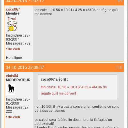
04-10-2016 22:02:12
#9
coco067
ton calcul 10.56 = 10.91x 4.25 = 46€36 de régule qu'il
Membre
me doivent
Inscription : 28-
03-2007
Messages : 739
Site Web
Hors ligne
04-10-2016 22:08:57
#10
chris84
coco067 a écrit :
MODERATEUR
ton calcul 10.56 = 10.91x 4.25 = 46€36 de
régule qu'il me doivent
Inscription : 20-
01-2009
non 10,56h il n'y a pas à convertir en centième ce sont
Messages : 27
déjà des centièmes
222
Site Web
ce calcul sera à faire fin décembre, là il s'agit d'un
approximatif
il faudra fin décembre prendre les sommes payées sur