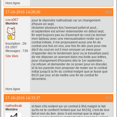
Hors ligne
17-10-2016 14:28:26
#14
coco067
pour te répondre nathodisab car un changement
Membre
d'heure en sept,
réclamer plusieurs fois l'avenant juillet et aout...
et septembre est arriver redemander en début sept,
fin sept toujours pas eu d'avenant du cout j'ai donner
mon tableau avec une mensualisation rester sur le
contrat initiale, il me proposaient aussi une fin de
Inscription : 28-
contrat une fois en nov, une fois fin déc puis pour mie
03-2007
déc!! du cout en oct il mon envoyer un mess pour
Messages : 739
m'apporter des le lendemain (jour ou je travaillais pas)
Site Web
de me déposer un avenant dans ma boite aux lettres,
pour changement d'horaires dés le 1er septembre...
j'ai refuser, et demander de ce poser pour en discuter,
et là les parents mon proposer de rester sur le contrat
initial jusqu'à la fin du contrat malgré que je fasse que
6h15 par jour, et de mettre une fin de contrat fin
décembre.
Hors ligne
17-10-2016 14:33:37
#15
nathodisab
et bien s'ils restent sur un contrat à 9h/j malgrè le fait
Membre
qu'ils ne te confient l'enfant que sur 6h15/j, c'est de leur
fait et non du tien, donc il est normal que la régul se