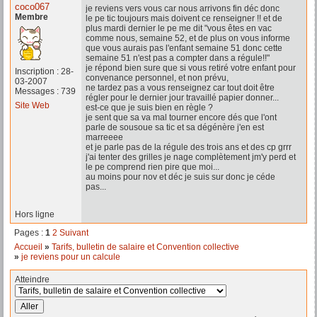
coco067
je reviens vers vous car nous arrivons fin déc donc
Membre
le pe tic toujours mais doivent ce renseigner !! et de
plus mardi dernier le pe me dit "vous êtes en vac
comme nous, semaine 52, et de plus on vous informe
que vous aurais pas l'enfant semaine 51 donc cette
semaine 51 n'est pas a compter dans a régule!!"
je répond bien sure que si vous retiré votre enfant pour
Inscription : 28-
convenance personnel, et non prévu,
03-2007
ne tardez pas a vous renseignez car tout doit être
Messages : 739
régler pour le dernier jour travaillé papier donner...
Site Web
est-ce que je suis bien en règle ?
je sent que sa va mal tourner encore dés que l'ont
parle de sousoue sa tic et sa dégénère j'en est
marreeee
et je parle pas de la régule des trois ans et des cp grrr
j'ai tenter des grilles je nage complètement jm'y perd et
le pe comprend rien pire que moi...
au moins pour nov et déc je suis sur donc je céde
pas...
Hors ligne
Pages :
1
2
Suivant
Accueil
»
Tarifs, bulletin de salaire et Convention collective
»
je reviens pour un calcule
Atteindre