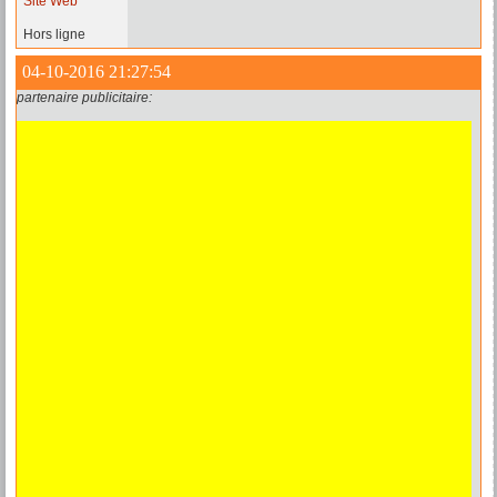
Site Web
Hors ligne
04-10-2016 21:27:54
partenaire publicitaire: