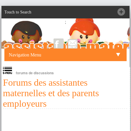
Touch to Search
;
Navigation Menu
forums de discussions
Forums des assistantes
maternelles et des parents
employeurs