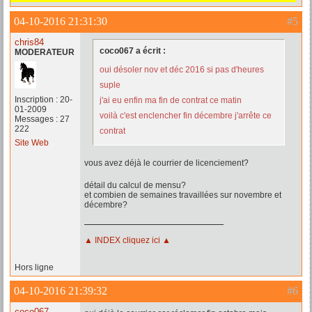
04-10-2016 21:31:30
#5
chris84
coco067 a écrit :
MODERATEUR
oui désoler nov et déc 2016 si pas d'heures
suple
Inscription : 20-
j'ai eu enfin ma fin de contrat ce matin
01-2009
voilà c'est enclencher fin décembre j'arrête ce
Messages : 27
222
contrat
Site Web
vous avez déjà le courrier de licenciement?
détail du calcul de mensu?
et combien de semaines travaillées sur novembre et
décembre?
▲ INDEX cliquez ici ▲
Hors ligne
04-10-2016 21:39:32
#6
coco067