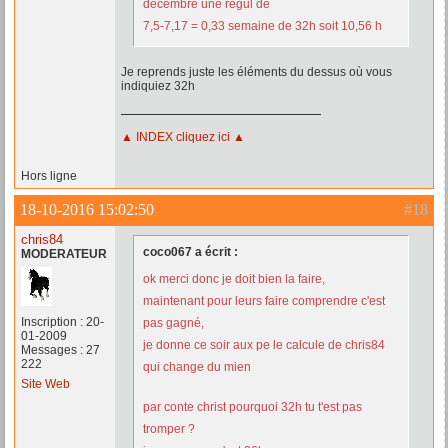
décembre une régul de
7,5-7,17 = 0,33 semaine de 32h soit 10,56 h
Je reprends juste les éléments du dessus où vous
indiquiez 32h
▲ INDEX cliquez ici ▲
Hors ligne
18-10-2016 15:02:50
#18
chris84
coco067 a écrit :
MODERATEUR
ok merci donc je doit bien la faire,
maintenant pour leurs faire comprendre c'est
Inscription : 20-
pas gagné,
01-2009
je donne ce soir aux pe le calcule de chris84
Messages : 27
222
qui change du mien
Site Web
par conte christ pourquoi 32h tu t'est pas
tromper ?