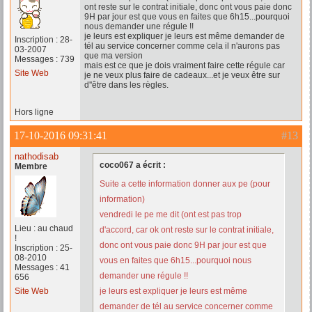
ont reste sur le contrat initiale, donc ont vous paie donc
9H par jour est que vous en faites que 6h15...pourquoi
nous demander une régule !!
je leurs est expliquer je leurs est même demander de
Inscription : 28-
tél au service concerner comme cela il n'aurons pas
03-2007
que ma version
Messages : 739
mais est ce que je dois vraiment faire cette régule car
Site Web
je ne veux plus faire de cadeaux...et je veux être sur
d''être dans les règles.
Hors ligne
17-10-2016 09:31:41
#13
nathodisab
coco067 a écrit :
Membre
Suite a cette information donner aux pe (pour
information)
vendredi le pe me dit (ont est pas trop
Lieu : au chaud
d'accord, car ok ont reste sur le contrat initiale,
!
donc ont vous paie donc 9H par jour est que
Inscription : 25-
08-2010
vous en faites que 6h15...pourquoi nous
Messages : 41
demander une régule !!
656
Site Web
je leurs est expliquer je leurs est même
demander de tél au service concerner comme