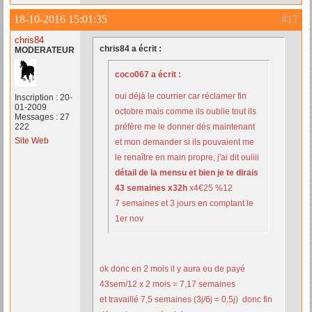
18-10-2016 15:01:35
#17
chris84
chris84 a écrit :
MODERATEUR
coco067 a écrit :
oui déjà le courrier car réclamer fin
Inscription : 20-
01-2009
octobre mais comme ils oublie tout ils
Messages : 27
222
préfère me le donner dés maintenant
Site Web
et mon demander si ils pouvaient me
le renaître en main propre, j'ai dit ouiiii
détail de la mensu et bien je te dirais
43 semaines x32h
x4€25 %12
7 semaines et 3 jours en comptant le
1er nov
ok donc en 2 mois il y aura eu de payé
43sem/12 x 2 mois = 7,17 semaines
et travaillé 7,5 semaines (3j/6j = 0,5j) donc fin