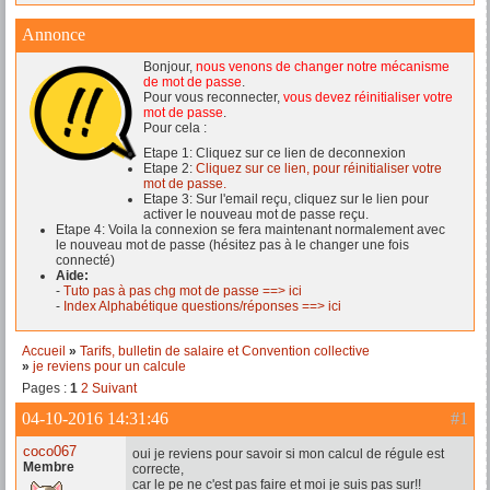
Annonce
Bonjour,
nous venons de changer notre mécanisme
de mot de passe
.
Pour vous reconnecter,
vous devez réinitialiser votre
mot de passe
.
Pour cela :
Etape 1: Cliquez sur ce lien de deconnexion
Etape 2:
Cliquez sur ce lien, pour réinitialiser votre
mot de passe.
Etape 3: Sur l'email reçu, cliquez sur le lien pour
activer le nouveau mot de passe reçu.
Etape 4: Voila la connexion se fera maintenant normalement avec
le nouveau mot de passe (hésitez pas à le changer une fois
connecté)
Aide:
-
Tuto pas à pas chg mot de passe ==> ici
-
Index Alphabétique questions/réponses ==> ici
Accueil
»
Tarifs, bulletin de salaire et Convention collective
»
je reviens pour un calcule
Pages :
1
2
Suivant
04-10-2016 14:31:46
#1
coco067
oui je reviens pour savoir si mon calcul de régule est
Membre
correcte,
car le pe ne c'est pas faire et moi je suis pas sur!!