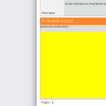
la vie n'est pas un long fleuve t
Hors ligne
30-08-2018 11:25:22
partenaire publicitaire:
Pages :
1