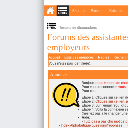
Assmat
Parents
Enfants
forums de discussions
Forums des assistantes
employeurs
Accueil
Liste des membres
Règles
Recherc
Vous n'êtes pas identifié(e).
Annonce
Bonjour,
nous venons de cha
Pour vous reconnecter,
vous d
Pour cela :
Etape 1: Cliquez sur ce lien 
Etape 2:
Cliquez sur ce lien, p
Etape 3: Sur l'email reçu, cli
Etape 4: Voila la connexion 
(hésitez pas à le changer une
Aide:
-
Tuto pas à pas chg mot de p
-
Index Alphabétique questions/réponses ==>