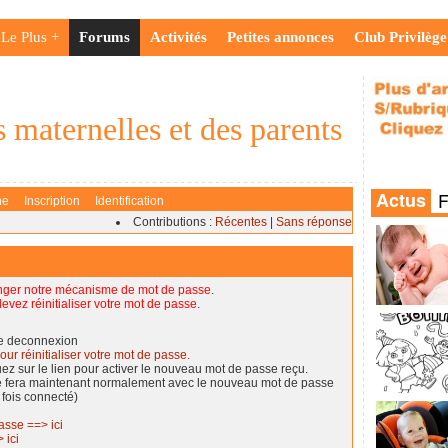
Le Plus +
Forums
Activités
Petites annonces
Club Privilège
 maternelles et des parents
he
Inscription
Identification
Contributions :
Récentes
|
Sans réponse
nger notre mécanisme de mot de passe
.
evez réinitialiser votre mot de passe
.
de deconnexion
our réinitialiser votre mot de passe.
quez sur le lien pour activer le nouveau mot de passe reçu.
se fera maintenant normalement avec le nouveau mot de passe
 fois connecté)
asse ==> ici
 ici