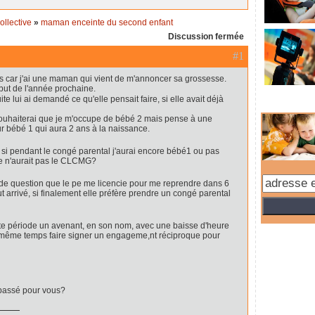
ollective
»
maman enceinte du second enfant
Discussion fermée
#1
ous car j'ai une maman qui vient de m'annoncer sa grossesse.
but de l'année prochaine.
ite lui ai demandé ce qu'elle pensait faire, si elle avait déjà
uhaiterai que je m'occupe de bébé 2 mais pense à une
ur bébé 1 qui aura 2 ans à la naissance.
i pendant le congé parental j'aurai encore bébé1 ou pas
le n'aurait pas le CLCMG?
 de question que le pe me licencie pour me reprendre dans 6
ut arrivé, si finalement elle préfère prendre un congé parental
tte période un avenant, en son nom, avec une baisse d'heure
 même temps faire signer un engageme,nt réciproque pour
 passé pour vous?