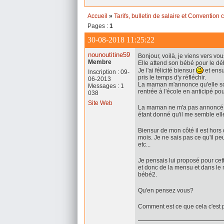
Accueil
»
Tarifs, bulletin de salaire et Convention c
Pages :
1
30-08-2018 11:25:22
nounoutitine59
Bonjour, voilà, je viens vers v
Membre
Elle attend son bébé pour le dé
Je l'ai félicité biensur
et ensu
Inscription : 09-
pris le temps d'y réfléchir.
06-2013
La maman m'annonce qu'elle so
Messages : 1
rentrée à l'école en anticipé po
038
Site Web
La maman ne m'a pas annoncé s
étant donné qu'il me semble el
Biensur de mon côté il est hors
mois. Je ne sais pas ce qu'il pe
etc...
Je pensais lui proposé pour ce
et donc de la mensu et dans le
bébé2.
Qu'en pensez vous?
Comment est ce que cela c'est