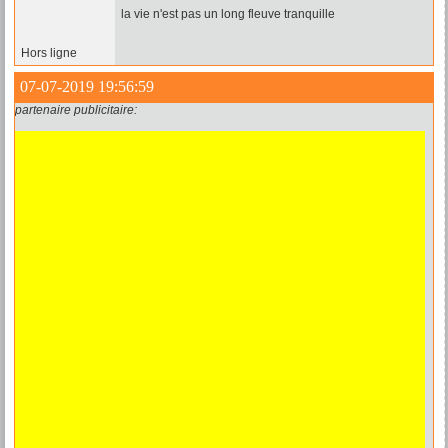
la vie n'est pas un long fleuve tranquille
Hors ligne
07-07-2019 19:56:59
partenaire publicitaire: