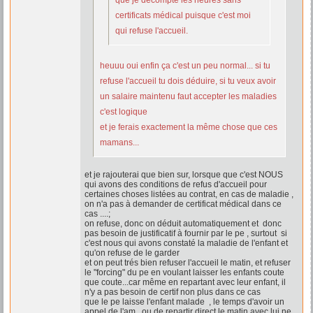
que je décompte les heures sans
certificats médical puisque c'est moi
qui refuse l'accueil.
heuuu oui enfin ça c'est un peu normal... si tu
refuse l'accueil tu dois déduire, si tu veux avoir
un salaire maintenu faut accepter les maladies
c'est logique
et je ferais exactement la même chose que ces
mamans...
et je rajouterai que bien sur, lorsque que c'est NOUS
qui avons des conditions de refus d'accueil pour
certaines choses listées au contrat, en cas de maladie ,
on n'a pas à demander de certificat médical dans ce
cas ....;
on refuse, donc on déduit automatiquement et donc
pas besoin de justificatif à fournir par le pe , surtout si
c'est nous qui avons constaté la maladie de l'enfant et
qu'on refuse de le garder
et on peut trés bien refuser l'accueil le matin, et refuser
le "forcing" du pe en voulant laisser les enfants coute
que coute...car même en repartant avec leur enfant, il
n'y a pas besoin de certif non plus dans ce cas
que le pe laisse l'enfant malade , le temps d'avoir un
appel de l'am , ou de repartir direct le matin avec lui ne