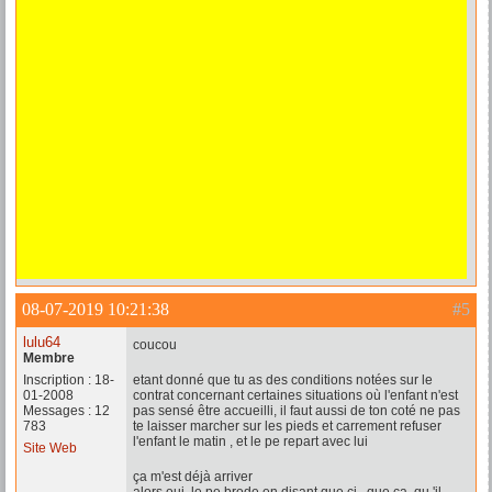
08-07-2019 10:21:38
#5
lulu64
coucou
Membre
Inscription : 18-
etant donné que tu as des conditions notées sur le
01-2008
contrat concernant certaines situations où l'enfant n'est
Messages : 12
pas sensé être accueilli, il faut aussi de ton coté ne pas
783
te laisser marcher sur les pieds et carrement refuser
l'enfant le matin , et le pe repart avec lui
Site Web
ça m'est déjà arriver