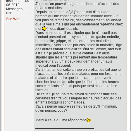
Inscription : 09-
J'ai lu qu'on pouvait majorer les heures d'accueil des
06-2013
enfants malades.
Messages : 1
Depuis un moment déjà j'ai pas mal d'abus des
038
parents qui me confient leur enfant malade avec 39°
Site Web
voir plus de température, des vomissement (soi disant
que la veille mais qui par enchantement reprenne chez
moi
), des diarrhées etc....
Dans mon contrat il est stipuler que je n'accueil pas
d'enfant présentant les symptômes de gastro entérite,
bronchiolite, grippe, et concernant les maladies
infantiles je vois au cas par cas, selon la maladie, l'âge
des autres enfant accueilli et l'état de l'enfant, bref tout
est clair, je précise que sur le contrat il est aussi
stipuler que les enfants présentant une température
supérieur à 38.5° je peux leur demander un avis
médical pour l'accueil.
J'ai 2 maman qui cette année on profitait du fait que je
n'accepte pas les enfants malades pour me les amener
malades et attendre que je les rappel pour venir
chercher leur enfant afin que je décompte les heures
sans certificats médical puisque c'est moi qui refuse
l'accueil.
De ce fait, je souhaiterai savoir si c'est possible et si
certaines d'entre vous majore les heures d'accueil des
enfants lorsqu'ils sont malades.
J'avais pensé majoré ses heures de 25% minimum,
qu'en pensez vous?
Merci à celle qui me répondront