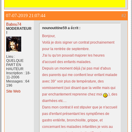
07-07-2019 21:07:44
#2
Babou74
nounoutitine59 a écrit :
MODERATEUR
!
Bonjour,
Voilà je dois signer un contrat prochainement
pour la rentrée de septembre.
J'ai lu qu'on pouvait majorer les heures
Lieu :
QUELQUE
d'accueil des enfants malades.
PART EN
Depuis un moment déjà j'ai pas mal d'abus
HAUTEUR
Inscription : 18-
des parents qui me confient leur enfant malade
11-2006
Messages : 64
avec 39° voir plus de température, des
196
vomissement (soi disant que la veille mais qui
Site Web
par enchantement reprenne chez moi
), des
diarrhées etc....
Dans mon contrat il est stipuler que je n'accueil
pas d'enfant présentant les symptômes de
gastro entérite, bronchiolite, grippe, et
concernant les maladies infantiles je vois au