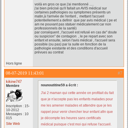
voilà en gros ce que j'ai mentionné .....
j'ai bien précisé qu'il fallait un AVIS médical sur
certaines pathologies ou symptomes présents un
matin,à l'arrivée de l'enfant , mettant l'accueil
potentiellement a definir que par avis médical ( pe et
am ne pouvant pas statuer médicalement car non
professionnels de la santé)
par conséquent , l'accueil est refusé en cas de" doute
ou suspicion" de contagion , le pe repart avec son
enfant et ensuite, selon l'avis médical , l'accueil sera
possible (ou pas) par la suite en fonction de la
pathologie existante et des conditions d'accueil
prévues au contrat
Hors ligne
08-07-2019 11:43:01
#7
kikine747
nounoutitine59 a écrit :
Membre
J'ai 2 maman qui cette année on profitait du fait
que je n'accepte pas les enfants malades pour
me les amener malades et attendre que je les
Inscription : 15-
10-2012
rappel pour venir chercher leur enfant afin que
Messages : 10
015
je décompte les heures sans certificats
Site Web
médical puisque c'est moi qui refuse l'accueil.