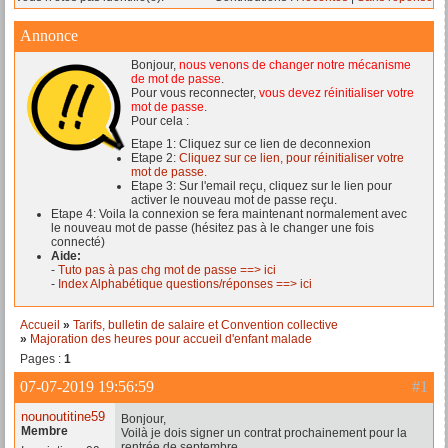
Annonce
Bonjour,
nous venons de changer notre mécanisme
de mot de passe
.
Pour vous reconnecter,
vous devez réinitialiser votre
mot de passe
.
Pour cela :
Etape 1: Cliquez sur ce lien de deconnexion
Etape 2:
Cliquez sur ce lien, pour réinitialiser votre
mot de passe.
Etape 3: Sur l'email reçu, cliquez sur le lien pour
activer le nouveau mot de passe reçu.
Etape 4: Voila la connexion se fera maintenant normalement avec
le nouveau mot de passe (hésitez pas à le changer une fois
connecté)
Aide:
-
Tuto pas à pas chg mot de passe ==> ici
-
Index Alphabétique questions/réponses ==> ici
Accueil
»
Tarifs, bulletin de salaire et Convention collective
»
Majoration des heures pour accueil d'enfant malade
Pages :
1
07-07-2019 19:56:59
#1
nounoutitine59
Bonjour,
Membre
Voilà je dois signer un contrat prochainement pour la
rentrée de septembre.