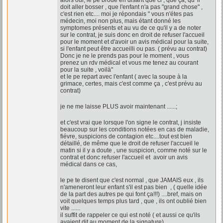
alors oui, le pe brode en disant que ci , que ça, qu 'il
doit aller bosser , que l'enfant n'a pas "grand chose" ,
c'est rien etc.... moi je répondais " vous n'étes pas
médecin, moi non plus, mais étant donné les
symptomes présents et au vu de ce qu'il y a de noter
sur le contrat, je suis donc en droit de refuser l'accueil
pour le moment et d'avoir un avis médical pour la suite,
si l'enfant peut être accueilli ou pas. ( prévu au contrat)
Donc je ne le prends pas pour le moment , vous
prenez un rdv médical et vous me tenez au courant
pour la suite , voilà"
et le pe repart avec l'enfant ( avec la soupe à la
grimace, certes, mais c'est comme ça , c'est prévu au
contrat)
je ne me laisse PLUS avoir maintenant ......;
et c'est vrai que lorsque l'on signe le contrat, j insiste
beaucoup sur les conditions notées en cas de maladie,
fiévre, suspicions de contagion etc....tout est bien
détaillé, de même que le droit de refuser l'accueil le
matin si il y a doute , une suspicion, comme noté sur le
contrat et donc refuser l'accueil et avoir un avis
médical dans ce cas,
le pe te disent que c'est normal , que JAMAIS eux , ils
n'ameneront leur enfant s'il est pas bien , ( quelle idée
de la part des autres pe qui font ça!!!) ....bref, mais on
voit quelques temps plus tard , que , ils ont oublié bien
vite ......
il suffit de rappeler ce qui est noté ( et aussi ce qu'ils
avaient dit au moment de la signature)