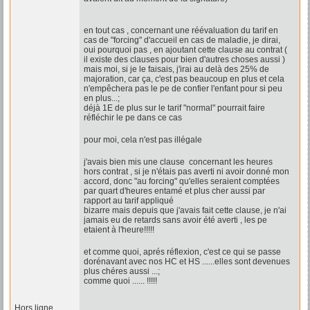
en tout cas , concernant une réévaluation du tarif en
cas de "forcing" d'accueil en cas de maladie, je dirai,
oui pourquoi pas , en ajoutant cette clause au contrat (
il existe des clauses pour bien d'autres choses aussi )
mais moi, si je le faisais, j'irai au delà des 25% de
majoration, car ça, c'est pas beaucoup en plus et cela
n'empêchera pas le pe de confier l'enfant pour si peu
en plus...;
déjà 1E de plus sur le tarif "normal" pourrait faire
réfléchir le pe dans ce cas
pour moi, cela n'est pas illégale
j'avais bien mis une clause concernant les heures
hors contrat , si je n'étais pas averti ni avoir donné mon
accord, donc "au forcing" qu'elles seraient comptées
par quart d'heures entamé et plus cher aussi par
rapport au tarif appliqué
bizarre mais depuis que j'avais fait cette clause, je n'ai
jamais eu de retards sans avoir été averti , les pe
etaient à l'heure!!!!!
et comme quoi, aprés réflexion, c'est ce qui se passe
dorénavant avec nos HC et HS ......elles sont devenues
plus chéres aussi ...;
comme quoi ...... !!!!!
Hors ligne