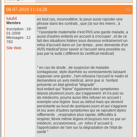
08-07-2019 11:14:28
#6
lulu64
en tout cas, nounoutitine, tu peux aussi rajouter une
Membre
phrase dans tes contrats , que j'ai sur les miens , à
savoir
Inscription : 18-
" l'assistante maternelle n'est PAS une garde malade, a
01-2008
aussi d'autres enfants en accueil à s'occuper , et de ce
Messages : 12
fait des situations listées sous dessous entraineront un
783
refus d'accueil dans un 1er temps , avec demande d'un
Site Web
AVIS médical"pour savoir si l'accueil sera possible ou
pas par la suite ( différent du certificat médical)
" en cas de doute , de suspicion de maladie
contagieuse, style diarrhée ou vomissements laissant
supposer une gastro , l'am refusera l'accueil le matin et
demandera un avis médical, ainsi que si l'enfant
présente un état général "dégradé" .
tout enfant qui "traine" également des symptomes
depuis plusieurs jours, qui s'aggravent et n'a pas vu
de médecins, pourra aussi être refuser en accueil (
exemple une légére toux au début mais qui devient
persistante au bout de quelques jours et qui s'aggrave
et /ou avec d'autres symptomes qui se rajoutent styles
sifflements , respiration plus rapide, difficultés à
respirer, fiévre même légere et toujours non vu par un
médecin, occasionnera , un refus d' accueil à
l'appréciation de l'am sur la dégradation de l'état de
santé "