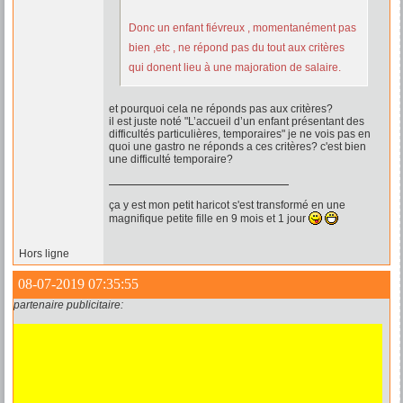
Donc un enfant fiévreux , momentanément pas
bien ,etc , ne répond pas du tout aux critères
qui donent lieu à une majoration de salaire.
et pourquoi cela ne réponds pas aux critères?
il est juste noté "L’accueil d’un enfant présentant des
difficultés particulières, temporaires" je ne vois pas en
quoi une gastro ne réponds a ces critères? c'est bien
une difficulté temporaire?
ça y est mon petit haricot s'est transformé en une
magnifique petite fille en 9 mois et 1 jour
Hors ligne
08-07-2019 07:35:55
partenaire publicitaire: