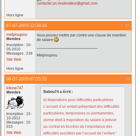
contacter.un.moderateur@gmail.com
Hors ligne
07-07-2019 22:24:16
#3
melpioupiou
Vous pouvez mettre par contre une clause de maintien
Membre
de salaire
Inscription : 10-
05-2010
Messages : 239
Melpioupiou
Site Web
Hors ligne
08-07-2019 07:35:55
#4
kikine747
Babou74 a écrit :
Membre
b) Majorations pour difficultés particulières
L’accueil d’un enfant présentant des difficultés
particulières, temporaires ou permanentes,
Inscription : 15-
10-2012
donne droit à majoration du salaire à prévoir
Messages : 10
015
au contrat en fonction de l’importance des
Site Web
difficultés suscitées par l’accueil de l’enfant."