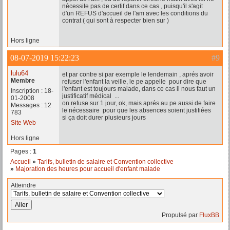
nécessite pas de certif dans ce cas , puisqu'il s'agit
d'un REFUS d'accueil de l'am avec les conditions du
contrat ( qui sont à respecter bien sur )
Hors ligne
08-07-2019 15:22:23
#9
lulu64
et par contre si par exemple le lendemain , aprés avoir
Membre
refuser l'enfant la veille, le pe appelle pour dire que
l'enfant est toujours malade, dans ce cas il nous faut un
Inscription : 18-
justificatif médical ...
01-2008
on refuse sur 1 jour, ok, mais aprés au pe aussi de faire
Messages : 12
le nécessaire pour que les absences soient justifiées
783
si ça doit durer plusieurs jours
Site Web
Hors ligne
Pages :
1
Accueil
»
Tarifs, bulletin de salaire et Convention collective
»
Majoration des heures pour accueil d'enfant malade
Atteindre
Propulsé par
FluxBB