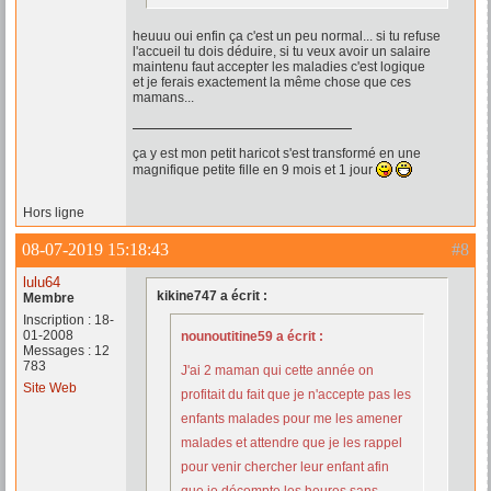
heuuu oui enfin ça c'est un peu normal... si tu refuse
l'accueil tu dois déduire, si tu veux avoir un salaire
maintenu faut accepter les maladies c'est logique
et je ferais exactement la même chose que ces
mamans...
ça y est mon petit haricot s'est transformé en une
magnifique petite fille en 9 mois et 1 jour
Hors ligne
08-07-2019 15:18:43
#8
lulu64
kikine747 a écrit :
Membre
Inscription : 18-
01-2008
nounoutitine59 a écrit :
Messages : 12
783
J'ai 2 maman qui cette année on
Site Web
profitait du fait que je n'accepte pas les
enfants malades pour me les amener
malades et attendre que je les rappel
pour venir chercher leur enfant afin