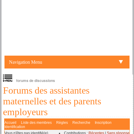
Navigation Menu
forums de discussions
Forums des assistantes
maternelles et des parents
employeurs
Accueil
Liste des membres
Règles
Recherche
Inscription
Identification
Vous n'êtes pas identifié(e).
Contributions :
Récentes
|
Sans réponse