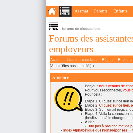
Assmat
Parents
Enfants
forums de discussions
Forums des assistantes
employeurs
Accueil
Liste des membres
Règles
Recherc
Vous n'êtes pas identifié(e).
Annonce
Bonjour,
nous venons de cha
Pour vous reconnecter,
vous d
Pour cela :
Etape 1: Cliquez sur ce lien 
Etape 2:
Cliquez sur ce lien, p
Etape 3: Sur l'email reçu, cli
Etape 4: Voila la connexion 
(hésitez pas à le changer une
Aide:
-
Tuto pas à pas chg mot de p
-
Index Alphabétique questions/réponses ==>