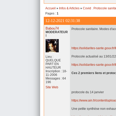
Accueil
»
Infos & Articles
»
Covid . Protocole sanita
Pages :
1
12-12-2021 02:31:38
Babou74
Protocole sanitaire. Modes d'ac
MODERATEUR
!
https://solidarites-sante.gouv.fr
Protocole actualisé au 13/01/22
Lieu :
QUELQUE
PART EN
https://solidarites-sante.gouv.fr
HAUTEUR
Inscription : 18-
Ces 2 premiers liens et proto
11-2006
Messages : 64
196
Site Web
protocole du 14 janvier
https://www.ain.fr/content/uplo
Une petite synthèse non exhaus