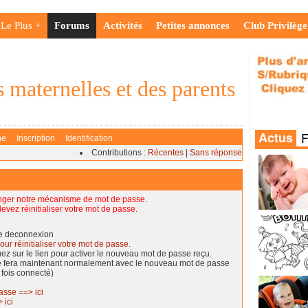
Le Plus +
Forums
Activités
Petites annonces
Club Privilège
 maternelles et des parents
he
Inscription
Identification
Contributions :
Récentes
|
Sans réponse
nger notre mécanisme de mot de passe
.
evez réinitialiser votre mot de passe
.
de deconnexion
our réinitialiser votre mot de passe.
quez sur le lien pour activer le nouveau mot de passe reçu.
se fera maintenant normalement avec le nouveau mot de passe
 fois connecté)
asse ==> ici
 ici