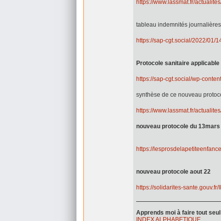
https://www.lassmat.fr/actualit
tableau indemnités journalières
https://sap-cgt.social/2022/01
Protocole sanitaire applicable 
https://sap-cgt.social/wp-cont
synthèse de ce nouveau protoc
https://www.lassmat.fr/actualit
nouveau protocole du 13mars
https://lesprosdelapetiteenfance
nouveau protocole aout 22
https://solidarites-sante.gouv
Apprends moi à faire tout se
INDEX ALPHABETIQUE