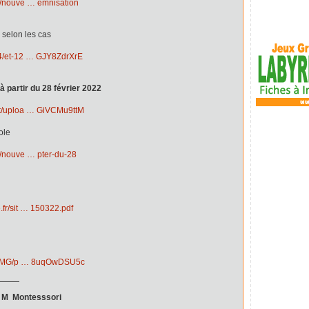
es/nouve … emnisation
 selon les cas
/14/et-12 … GJY8ZdrXrE
à partir du 28 février 2022
ent/uploa … GiVCMu9ttM
ole
es/nouve … pter-du-28
.fr/sit … 150322.pdf
.fr/IMG/p … 8uqOwDSU5c
ul M Montesssori