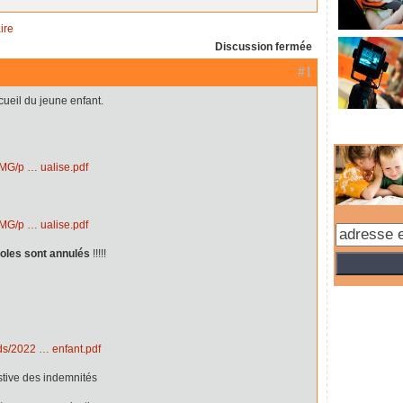
ire
Discussion fermée
#1
cueil du jeune enfant.
/IMG/p … ualise.pdf
/IMG/p … ualise.pdf
coles sont annulés
!!!!!
ads/2022 … enfant.pdf
tive des indemnités