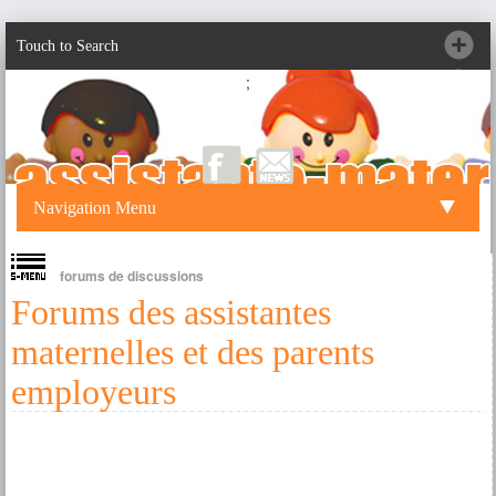
Touch to Search
;
Navigation Menu
forums de discussions
Forums des assistantes
maternelles et des parents
employeurs