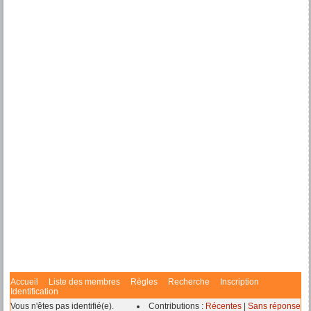
Accueil
Liste des membres
Règles
Recherche
Inscription
Identification
Vous n'êtes pas identifié(e).
Contributions :
Récentes
|
Sans réponse