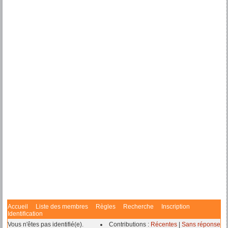
Accueil
Liste des membres
Règles
Recherche
Inscription
Identification
Vous n'êtes pas identifié(e).
Contributions :
Récentes
|
Sans réponse