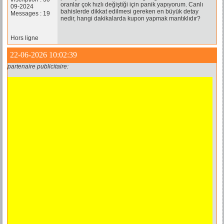
oranlar çok hızlı değiştiği için panik yapıyorum. Canlı
09-2024
bahislerde dikkat edilmesi gereken en büyük detay
Messages : 19
nedir, hangi dakikalarda kupon yapmak mantıklıdır?
Hors ligne
22-06-2026 10:02:39
partenaire publicitaire: