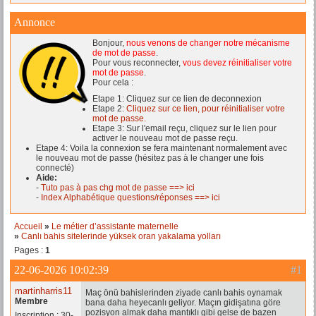
Annonce
Bonjour,
nous venons de changer notre mécanisme
de mot de passe
.
Pour vous reconnecter,
vous devez réinitialiser votre
mot de passe
.
Pour cela :
Etape 1: Cliquez sur ce lien de deconnexion
Etape 2:
Cliquez sur ce lien, pour réinitialiser votre
mot de passe.
Etape 3: Sur l'email reçu, cliquez sur le lien pour
activer le nouveau mot de passe reçu.
Etape 4: Voila la connexion se fera maintenant normalement avec
le nouveau mot de passe (hésitez pas à le changer une fois
connecté)
Aide:
-
Tuto pas à pas chg mot de passe ==> ici
-
Index Alphabétique questions/réponses ==> ici
Accueil
»
Le métier d’assistante maternelle
»
Canlı bahis sitelerinde yüksek oran yakalama yolları
Pages :
1
22-06-2026 10:02:39
#1
martinharris11
Maç önü bahislerinden ziyade canlı bahis oynamak
Membre
bana daha heyecanlı geliyor. Maçın gidişatına göre
pozisyon almak daha mantıklı gibi gelse de bazen
Inscription : 30-