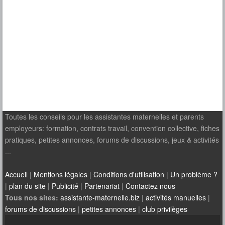
Toutes les conseils pour les assistantes maternelles et parents
employeurs: formation, contrats travail, convention collective, fiches
pratiques, petites annonces, forums de discussions, jeux & activités
...
Accueil
|
Mentions légales
|
Conditions d'utilisation
|
Un problème ?
|
plan du site
|
Publicité
|
Partenariat
|
Contactez nous
Tous nos sites:
assistante-maternelle.biz
|
activités manuelles
|
forums de discussions
|
petites annonces
|
club privilèges