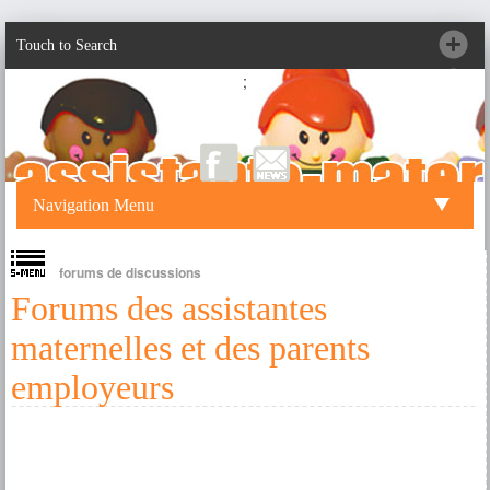
Touch to Search
;
Navigation Menu
forums de discussions
Forums des assistantes
maternelles et des parents
employeurs