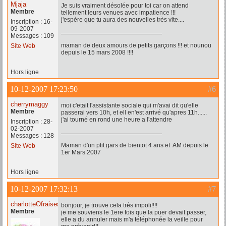
Mjaja
Je suis vraiment désolée pour toi car on attend
Membre
tellement leurs venues avec impatience !!!
j'espère que tu aura des nouvelles très vite....
Inscription : 16-
09-2007
Messages : 109
maman de deux amours de petits garçons !!! et nounou
Site Web
depuis le 15 mars 2008 !!!!
Hors ligne
10-12-2007 17:23:50
#6
cherrymaggy
moi c'etait l'assistante sociale qui m'avai dit qu'elle
Membre
passerai vers 10h, et ell en'est arrivé qu'apres 11h......
j'ai tourné en rond une heure a l'attendre
Inscription : 28-
02-2007
Messages : 128
Maman d'un ptit gars de bientot 4 ans et AM depuis le
Site Web
1er Mars 2007
Hors ligne
10-12-2007 17:32:13
#7
charlotteOfraises
bonjour, je trouve cela trés impoli!!!!
Membre
je me souviens le 1ere fois que la puer devait passer,
elle a du annuler mais m'a téléphonée la veille pour