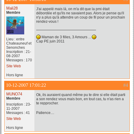
Mali28
J'ai appelé mais là, on m'a dit que la pmi était
Membre
débordée et qu'ils ne savaient pas. Alors je pense qu'il
n'y a plus qu'à attendre un coup de fil pour un prochain
rendez-vous !
Maman de 3 filles, 3 Amours ...
Lieu : entre
Cap PE juin 2011
Chateauneuf et
Senonches
Inscription : 21-
08-2007
Messages : 170
Site Web
Hors ligne
10-12-2007 17:01:22
#4
MUNO74
Ok, ils auraient quand même pu te dire si elle était parti
Membre
a son rendez vous mais bon, en tout cas, tu n'as rien a
te repprocher.
Inscription : 23-
11-2007
Messages : 41
Patience....
Site Web
Hors ligne