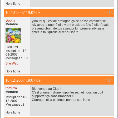
Hors ligne
10-12-2007 19:07:08
#13
Sophy
yina toi qui est de bretagne ça se passe comment le
Membre
rdv avec la puer ? elle vient plusieurs fois ? elle t'avais
prévenu cbien de tps avant pr ton premier rdv sans
cpter le fait qu'elle ai repoussé ?
Lieu : 29
Inscription : 12-
03-2007
Messages : 553
Site Web
Hors ligne
10-12-2007 19:07:09
#14
tomuxa
Bienvenue au Club !
Membre
C'est vraiment d'une impolitesse... et nous, on doit
supporter ça sans broncher !!!
Inscription : 10-
Courage, et ta patience portera ses fruits
12-2007
Messages : 3
Hors ligne