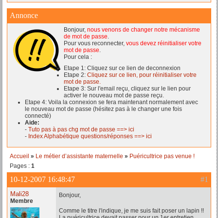
Annonce
Bonjour,
nous venons de changer notre mécanisme
de mot de passe
.
Pour vous reconnecter,
vous devez réinitialiser votre
mot de passe
.
Pour cela :
Etape 1: Cliquez sur ce lien de deconnexion
Etape 2:
Cliquez sur ce lien, pour réinitialiser votre
mot de passe.
Etape 3: Sur l'email reçu, cliquez sur le lien pour
activer le nouveau mot de passe reçu.
Etape 4: Voila la connexion se fera maintenant normalement avec
le nouveau mot de passe (hésitez pas à le changer une fois
connecté)
Aide:
-
Tuto pas à pas chg mot de passe ==> ici
-
Index Alphabétique questions/réponses ==> ici
Accueil
»
Le métier d’assistante maternelle
»
Puéricultrice pas venue !
Pages :
1
10-12-2007 16:48:47
#1
Mali28
Bonjour,
Membre
Comme le titre l'indique, je me suis fait poser un lapin !!
La puéricultrice devait passer pour un 1er entretien