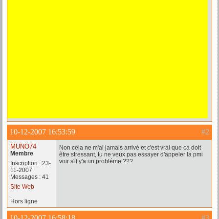
10-12-2007 16:53:59
#2
MUNO74
Non cela ne m'ai jamais arrivé et c'est vrai que ca doit
Membre
être stressant, tu ne veux pas essayer d'appeler la pmi
voir s'il y'a un probléme ???
Inscription : 23-
11-2007
Messages : 41
Site Web
Hors ligne
10-12-2007 16:58:18
#3