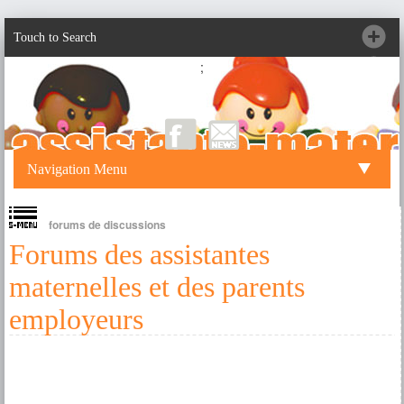
Touch to Search
;
Navigation Menu
forums de discussions
Forums des assistantes
maternelles et des parents
employeurs