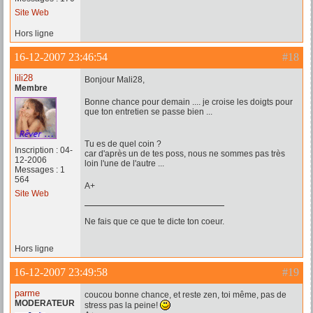
Site Web
Hors ligne
16-12-2007 23:46:54
#18
lili28
Bonjour Mali28,
Membre
Bonne chance pour demain .... je croise les doigts pour
que ton entretien se passe bien ...
Tu es de quel coin ?
Inscription : 04-
car d'après un de tes poss, nous ne sommes pas très
12-2006
loin l'une de l'autre ...
Messages : 1
564
A+
Site Web
Ne fais que ce que te dicte ton coeur.
Hors ligne
16-12-2007 23:49:58
#19
parme
coucou bonne chance, et reste zen, toi même, pas de
MODERATEUR
stress pas la peine!