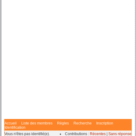
Accueil
Liste des membres
Règles
Recherche
Inscription
Identification
Vous n'êtes pas identifié(e).
Contributions :
Récentes
|
Sans réponse