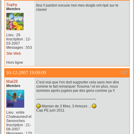
Sophy
tina !! pardon excuse moi mes doigts ont ripé sur le
Membre
clavier
Lieu : 29
Inscription : 12-
03-2007
Messages : 553
Site Web
Hors ligne
10-12-2007 19:09:09
#17
Mali28
C'est vrai que l'on doit supporter cela sans rien dire
Membre
comme le fait remarquer Toxuma ! et en plus, nous
sommes après jugées par des gens comme ça !!
Maman de 3 filles, 3 Amours ...
Cap PE juin 2011
Lieu : entre
Chateauneuf et
Senonches
Inscription : 21-
08-2007
Messages : 170