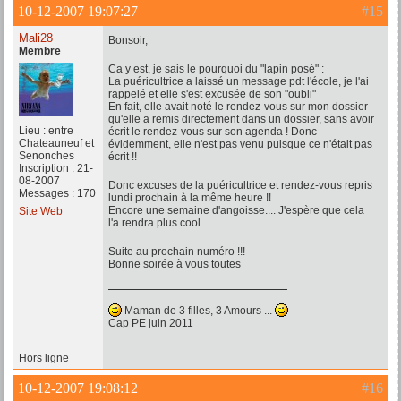
10-12-2007 19:07:27
#15
Mali28
Bonsoir,
Membre
Ca y est, je sais le pourquoi du "lapin posé" :
La puéricultrice a laissé un message pdt l'école, je l'ai
rappelé et elle s'est excusée de son "oubli"
En fait, elle avait noté le rendez-vous sur mon dossier
qu'elle a remis directement dans un dossier, sans avoir
Lieu : entre
écrit le rendez-vous sur son agenda ! Donc
Chateauneuf et
évidemment, elle n'est pas venu puisque ce n'était pas
Senonches
écrit !!
Inscription : 21-
08-2007
Donc excuses de la puéricultrice et rendez-vous repris
Messages : 170
lundi prochain à la même heure !!
Encore une semaine d'angoisse.... J'espère que cela
Site Web
l'a rendra plus cool...
Suite au prochain numéro !!!
Bonne soirée à vous toutes
Maman de 3 filles, 3 Amours ...
Cap PE juin 2011
Hors ligne
10-12-2007 19:08:12
#16