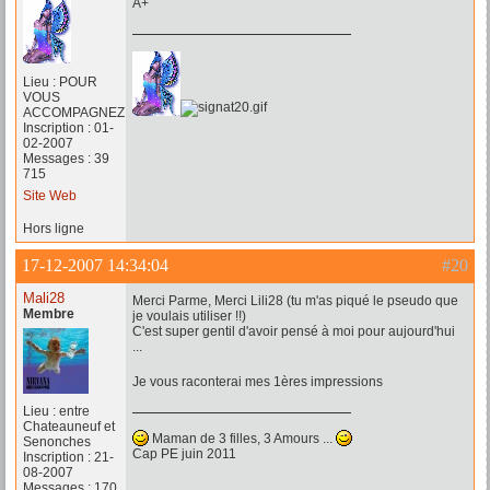
A+
Lieu : POUR
VOUS
ACCOMPAGNEZ
Inscription : 01-
02-2007
Messages : 39
715
Site Web
Hors ligne
17-12-2007 14:34:04
#20
Mali28
Merci Parme, Merci Lili28 (tu m'as piqué le pseudo que
Membre
je voulais utiliser !!)
C'est super gentil d'avoir pensé à moi pour aujourd'hui
...
Je vous raconterai mes 1ères impressions
Lieu : entre
Chateauneuf et
Maman de 3 filles, 3 Amours ...
Senonches
Cap PE juin 2011
Inscription : 21-
08-2007
Messages : 170