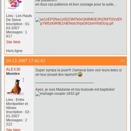
me prévenir!!!
en tous cas patience et bon courage pour la suite....
Lieu : Les Hauts
De Seine
Inscription : 01-
03-2007
Messages : 1
617
Site Web
Hors ligne
10-12-2007 17:41:43
#8
ALEX30
Super sympa la puer!!! J'aimerai bien voir leurs tetes si
Membre
on leur posait des lapins!!!
Ayez, je suis Madame et ma louloute est baptisée!
Lieu : Entre
Montpellier et
Nîmes
Inscription : 02-
01-2007
Messages : 2
222
Site Web