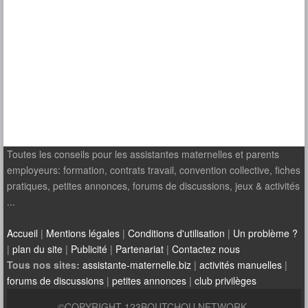
Toutes les conseils pour les assistantes maternelles et parents
employeurs: formation, contrats travail, convention collective, fiches
pratiques, petites annonces, forums de discussions, jeux & activités
...
Accueil
|
Mentions légales
|
Conditions d'utilisation
|
Un problème ?
|
plan du site
|
Publicité
|
Partenariat
|
Contactez nous
Tous nos sites:
assistante-maternelle.biz
|
activités manuelles
|
forums de discussions
|
petites annonces
|
club privilèges
©COPYRIGHT 123BOUTCHOU NETWORK