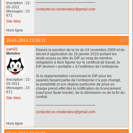
Inscription : 22-
05-2011
contacter.un.moderateur@gmail.com
Messages : 23
671
Site Web
Hors ligne
18-01-2014 23:30:31
#27
sam01
Depuis la parution de la loi du 24 novembre 2009 et du
Membre
décret d’application du 18 janvier 2010 portant les
droits acquis au titre du DIF au rang de mention
obligatoire à faire figurer sur le certificat de travail, le
DIF devient « portable » à l’extérieur de l’entreprise.
Si la règlementation concernant le DIF pour les
Inscription : 22-
salariés faisant partie de l’entreprise n’a pas changé,
05-2011
la portabilité et son régime particulier de prise en
Messages : 23
charge prend effet dès la notification du licenciement
671
(sauf pour faute lourde), de la démission ou de la fin du
contrat.
Site Web
contacter.un.moderateur@gmail.com
Hors ligne