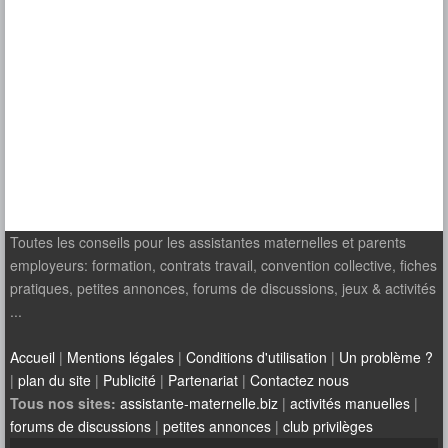
Toutes les conseils pour les assistantes maternelles et parents
employeurs: formation, contrats travail, convention collective, fiches
pratiques, petites annonces, forums de discussions, jeux & activités
...
Accueil
|
Mentions légales
|
Conditions d'utilisation
|
Un problème ?
|
plan du site
|
Publicité
|
Partenariat
|
Contactez nous
Tous nos sites:
assistante-maternelle.biz
|
activités manuelles
|
forums de discussions
|
petites annonces
|
club privilèges