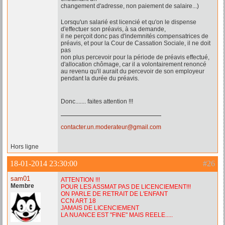
changement d'adresse, non paiement de salaire...)
Lorsqu'un salarié est licencié et qu'on le dispense
d'effectuer son préavis, à sa demande,
il ne perçoit donc pas d'indemnités compensatrices de
préavis, et pour la Cour de Cassation Sociale, il ne doit
pas
non plus percevoir pour la période de préavis effectué,
d'allocation chômage, car il a volontairement renoncé
au revenu qu'il aurait du percevoir de son employeur
pendant la durée du préavis.
Donc....... faites attention !!!
contacter.un.moderateur@gmail.com
Hors ligne
18-01-2014 23:30:00
#26
sam01
ATTENTION !!!
Membre
POUR LES ASSMAT PAS DE LICENCIEMENT!!!
ON PARLE DE RETRAIT DE L'ENFANT
CCN ART 18
JAMAIS DE LICENCIEMENT
LA NUANCE EST "FINE" MAIS REELE.....