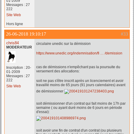
01-2009
Messages : 27
222
Site Web
Hors ligne
26-06-2018 19:10:17
#33
chris84
circulaire unedic sur la démission
MODERATEUR
https://www.unedic.org/indemnisation/fi … /demission
cas de démissions n'empêchant pas la poursuite du
Inscription : 20-
versement des allocations:
01-2009
Messages : 27
222
soit ne pas s'être inscrit après un licenciement et avoir
travaillé moins de 65 jours (91 jours calendaires) avant
Site Web
de démissionner
soit démissionner d'un contrat qui fait moins de 17h par
semaine ( ou ayant duré moins de 6 jours en période
d'essai):
soit avoir une fin de contrat d'un contrat (ou plusieurs