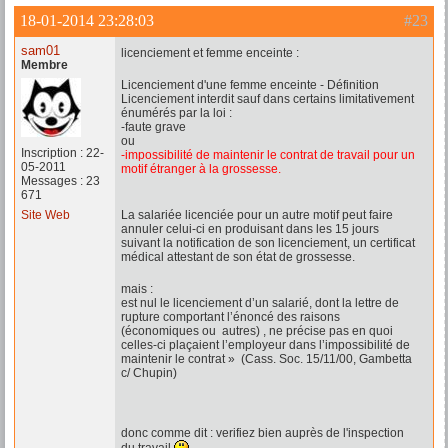
18-01-2014 23:28:03
#23
sam01
licenciement et femme enceinte :
Membre
Licenciement d'une femme enceinte - Définition
Licenciement interdit sauf dans certains limitativement
énumérés par la loi :
-faute grave
ou
Inscription : 22-
-impossibilité de maintenir le contrat de travail pour un
05-2011
motif étranger à la grossesse.
Messages : 23
671
Site Web
La salariée licenciée pour un autre motif peut faire
annuler celui-ci en produisant dans les 15 jours
suivant la notification de son licenciement, un certificat
médical attestant de son état de grossesse.
mais :
est nul le licenciement d’un salarié, dont la lettre de
rupture comportant l’énoncé des raisons
(économiques ou autres) , ne précise pas en quoi
celles-ci plaçaient l’employeur dans l’impossibilité de
maintenir le contrat » (Cass. Soc. 15/11/00, Gambetta
c/ Chupin)
donc comme dit : verifiez bien auprès de l'inspection