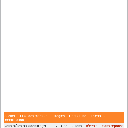
Accueil
Liste des membres
Règles
Recherche
Inscription
Identification
Vous n'êtes pas identifié(e).
Contributions :
Récentes
|
Sans réponse