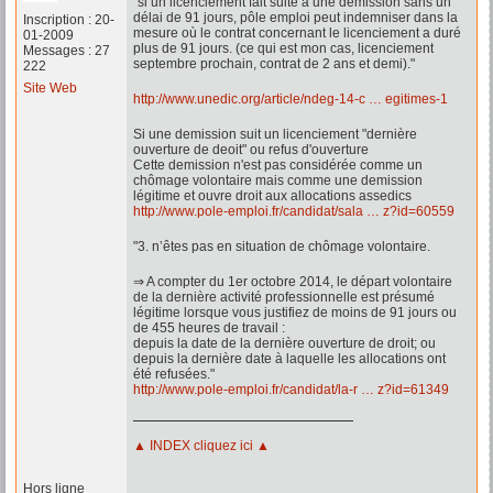
"si un licenciement fait suite à une demission sans un
délai de 91 jours, pôle emploi peut indemniser dans la
Inscription : 20-
mesure où le contrat concernant le licenciement a duré
01-2009
plus de 91 jours. (ce qui est mon cas, licenciement
Messages : 27
septembre prochain, contrat de 2 ans et demi)."
222
Site Web
http://www.unedic.org/article/ndeg-14-c … egitimes-1
Si une demission suit un licenciement "dernière
ouverture de deoit" ou refus d'ouverture
Cette demission n'est pas considérée comme un
chômage volontaire mais comme une demission
légitime et ouvre droit aux allocations assedics
http://www.pole-emploi.fr/candidat/sala … z?id=60559
"3. n’êtes pas en situation de chômage volontaire.
⇒ A compter du 1er octobre 2014, le départ volontaire
de la dernière activité professionnelle est présumé
légitime lorsque vous justifiez de moins de 91 jours ou
de 455 heures de travail :
depuis la date de la dernière ouverture de droit; ou
depuis la dernière date à laquelle les allocations ont
été refusées."
http://www.pole-emploi.fr/candidat/la-r … z?id=61349
▲ INDEX cliquez ici ▲
Hors ligne