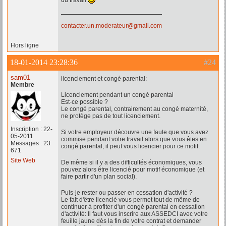
du travail
contacter.un.moderateur@gmail.com
Hors ligne
18-01-2014 23:28:36
#24
sam01
licenciement et congé parental:
Membre
Licenciement pendant un congé parental
Est-ce possible ?
Le congé parental, contrairement au congé maternité,
ne protège pas de tout licenciement.
Inscription : 22-
Si votre employeur découvre une faute que vous avez
05-2011
commise pendant votre travail alors que vous êtes en
Messages : 23
congé parental, il peut vous licencier pour ce motif.
671
Site Web
De même si il y a des difficultés économiques, vous
pouvez alors être licencié pour motif économique (et
faire partir d'un plan social).
Puis-je rester ou passer en cessation d'activité ?
Le fait d'être licencié vous permet tout de même de
continuer à profiter d'un congé parental en cessation
d'activité: Il faut vous inscrire aux ASSEDCI avec votre
feuille jaune dès la fin de votre contrat et demander