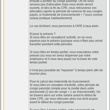
ensuite à profiter du congé parental. On ne vous
versera pas d'allocation mais vous droits seront
ouverts, et dès la fin du CPE, vous retrouverez vos
allocation (après la période de carence lié aux congés
payés, à l'indemnité de licenciemenbt + 7 jours comme
celase pratique habituellement)
Le cas échéant, vous percevrez à l'APE à taux plein
Et pour le préavis ?
Si vous êtes en cessationd 'activité, on ne vous
payeras pas le préavis (puisque vous n'êtes pas censé
travailler pendant cette période)
Si vous êtes en temps partiel, vous executerez votre
préavis (ou vous en serez dispenser par votre
employeur et il vous sera payé) sur la base de vote
temps partiel.
il n'est pas possible de "repasser" à temps plein afin de
toucher plus.
Pour le calcul des indemnité de licenciement :
Si vous êtes en cessation d'activité, votre période de
congé parental compte pour la moitié dans votre
ancienneté (2 ans de congé = 1 an d'ancienneté). On
se basera alors sur votre salaire avant le début de
votre CPE, car vous retrouver alors vos droit acquis
avant le début du congé parental.