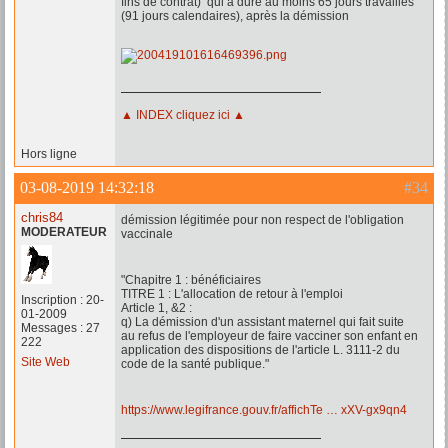
fins de contrat) qui a duré au moins 65 jours travaillés
(91 jours calendaires), après la démission
▲ INDEX cliquez ici ▲
Hors ligne
03-08-2019 14:32:18
#34
chris84
démission légitimée pour non respect de l'obligation
MODERATEUR
vaccinale
"Chapitre 1 : bénéficiaires
TITRE 1 : L'allocation de retour à l'emploi
Inscription : 20-
Article 1, &2 :
01-2009
q) La démission d'un assistant maternel qui fait suite
Messages : 27
au refus de l'employeur de faire vacciner son enfant en
222
application des dispositions de l'article L. 3111-2 du
Site Web
code de la santé publique."
https://www.legifrance.gouv.fr/affichTe … xXV-gx9qn4