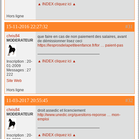
▲ INDEX cliquez ici ▲
Hors ligne
15-11-2016 22:27:32
#31
chris84
que faire en cas de non paiement des salaires, avant
MODERATEUR
de démissionner lisez ceci
https://lesprosdelapetiteenfance.fr/for … paient-pas
▲ INDEX cliquez ici ▲
Inscription : 20-
01-2009
Messages : 27
222
Site Web
Hors ligne
11-03-2017 20:55:45
#32
chris84
droit assedic et licenciement
MODERATEUR
http://www.unedic.org/quesitons-reponse … mon-
emploi
▲ INDEX cliquez ici ▲
Inscription : 20-