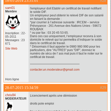
18-01-2014 23:31:01
#28
sam01
l'employeur doit Etablir un certificat de travail notifiant
Membre
le solde DIF.
Un employeur peut obtenir le relevé DIF de son salarié
en faisant la demande :
*par courrier à l’adresse suivante : IRCEM – service
Prévoyance - 261 Avenue des Nations Unies - 59672
ROUBAIX
* ou par fax : 03 20 45 53 65.
Inscription : 22-
Dans ces cas uniquement, l’employeur recevra à son
05-2011
domicile le relevé qui lui permettra d’indiquer le solde
Messages : 23
dans le certificat de travail.
671
* Désormais il faut appeler le 0980 980 990 pour les
Site Web
particuliers, dire "AUTRES" puis "DIF", donnez le
numéro de sécu de l' ass mat puis il faut le noter sur le
certificat de travail.
contacter.un.moderateur@gmail.com
Hors ligne
28-07-2015 15:34:59
#29
chris84
Licenciement après une démission
MODERATEUR
droits pole emploi