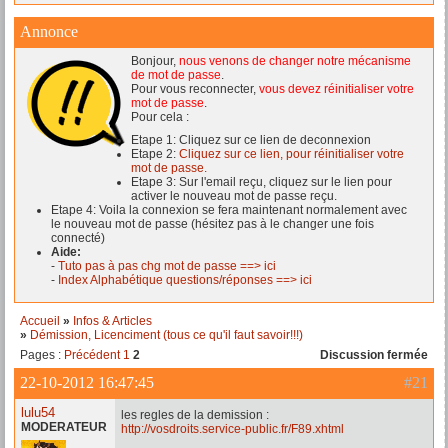
Annonce
Bonjour,
nous venons de changer notre mécanisme
de mot de passe
.
Pour vous reconnecter,
vous devez réinitialiser votre
mot de passe
.
Pour cela :
Etape 1: Cliquez sur ce lien de deconnexion
Etape 2:
Cliquez sur ce lien, pour réinitialiser votre
mot de passe.
Etape 3: Sur l'email reçu, cliquez sur le lien pour
activer le nouveau mot de passe reçu.
Etape 4: Voila la connexion se fera maintenant normalement avec
le nouveau mot de passe (hésitez pas à le changer une fois
connecté)
Aide:
-
Tuto pas à pas chg mot de passe ==> ici
-
Index Alphabétique questions/réponses ==> ici
Accueil
»
Infos & Articles
»
Démission, Licenciment (tous ce qu'il faut savoir!!!)
Pages :
Précédent
1
2
Discussion fermée
22-10-2012 16:47:45
#21
lulu54
les regles de la demission :
MODERATEUR
http://vosdroits.service-public.fr/F89.xhtml