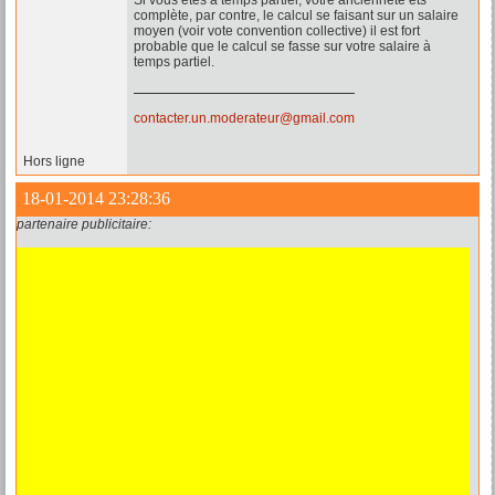
Si vous êtes à temps partiel, votre ancienneté ets
complète, par contre, le calcul se faisant sur un salaire
moyen (voir vote convention collective) il est fort
probable que le calcul se fasse sur votre salaire à
temps partiel.
contacter.un.moderateur@gmail.com
Hors ligne
18-01-2014 23:28:36
partenaire publicitaire: