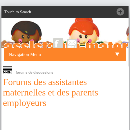
Touch to Search
;
Navigation Menu
forums de discussions
Forums des assistantes
maternelles et des parents
employeurs