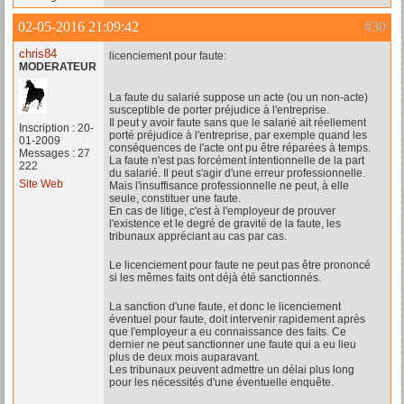
02-05-2016 21:09:42
#30
chris84
licenciement pour faute:
MODERATEUR
La faute du salarié suppose un acte (ou un non-acte)
susceptible de porter préjudice à l'entreprise.
Il peut y avoir faute sans que le salarié ait réellement
Inscription : 20-
porté préjudice à l'entreprise, par exemple quand les
01-2009
conséquences de l'acte ont pu être réparées à temps.
Messages : 27
La faute n'est pas forcément intentionnelle de la part
222
du salarié. Il peut s'agir d'une erreur professionnelle.
Site Web
Mais l'insuffisance professionnelle ne peut, à elle
seule, constituer une faute.
En cas de litige, c'est à l'employeur de prouver
l'existence et le degré de gravité de la faute, les
tribunaux appréciant au cas par cas.
Le licenciement pour faute ne peut pas être prononcé
si les mêmes faits ont déjà été sanctionnés.
La sanction d'une faute, et donc le licenciement
éventuel pour faute, doit intervenir rapidement après
que l'employeur a eu connaissance des faits. Ce
dernier ne peut sanctionner une faute qui a eu lieu
plus de deux mois auparavant.
Les tribunaux peuvent admettre un délai plus long
pour les nécessités d'une éventuelle enquête.