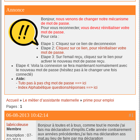
Annonce
Bonjour,
nous venons de changer notre mécanisme
de mot de passe
.
Pour vous reconnecter,
vous devez réinitialiser votre
mot de passe
.
Pour cela :
Etape 1: Cliquez sur ce lien de deconnexion
Etape 2:
Cliquez sur ce lien, pour réinitialiser votre
mot de passe.
Etape 3: Sur l'email reçu, cliquez sur le lien pour
activer le nouveau mot de passe reçu.
Etape 4: Voila la connexion se fera maintenant normalement avec
le nouveau mot de passe (hésitez pas à le changer une fois
connecté)
Aide:
-
Tuto pas à pas chg mot de passe ==> ici
-
Index Alphabétique questions/réponses ==> ici
Accueil
»
Le métier d’assistante maternelle
»
prime pour emploi
Pages :
1
06-08-2013 10:42:14
#1
labricoleuse
Bonjour à toutes et à tous, comme tout le monde j'ai
Membre
fais ma déclaration d'impôts.Cette année contrairement
aux années précédentes,j'ai fais ma déclaration ass
Inscription : 07-
mat,au lieu de faire par ma déclaration
07-2013