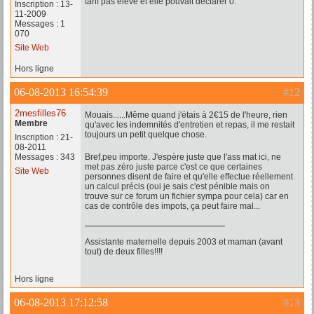
tarif pas élevé et elle pouvait déclarer 0.
Inscription : 13-
11-2009
Messages : 1
070
Site Web
Hors ligne
06-08-2013 16:54:39
#12
2mesfilles76
Mouais......Même quand j'étais à 2€15 de l'heure, rien
Membre
qu'avec les indemnités d'entretien et repas, il me restait
toujours un petit quelque chose.
Inscription : 21-
08-2011
Messages : 343
Bref,peu importe. J'espère juste que l'ass mat ici, ne
met pas zéro juste parce c'est ce que certaines
Site Web
personnes disent de faire et qu'elle effectue réellement
un calcul précis (oui je sais c'est pénible mais on
trouve sur ce forum un fichier sympa pour cela) car en
cas de contrôle des impots, ça peut faire mal...
Assistante maternelle depuis 2003 et maman (avant
tout) de deux filles!!!!
Hors ligne
06-08-2013 17:12:58
#13