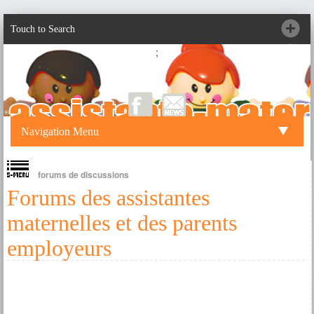
Touch to Search
;
Navigation Menu
forums de discussions
Forums des assistantes
maternelles et des parents
employeurs