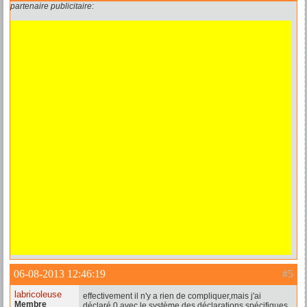
partenaire publicitaire:
06-08-2013 12:46:19
#5
labricoleuse
effectivement il n'y a rien de compliquer,mais j'ai
Membre
déclaré 0 avec le système des déclarations spécifiques