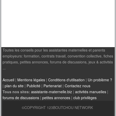
Toutes les conseils pour les assistantes maternelles et parents
employeurs: formation, contrats travail, convention collective, fiches
pratiques, petites annonces, forums de discussions, jeux & activités
...
Accueil
|
Mentions légales
|
Conditions d'utilisation
|
Un problème ?
|
plan du site
|
Publicité
|
Partenariat
|
Contactez nous
Tous nos sites:
assistante-maternelle.biz
|
activités manuelles
|
forums de discussions
|
petites annonces
|
club privilèges
©COPYRIGHT 123BOUTCHOU NETWORK