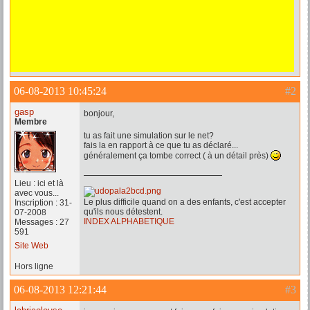
06-08-2013 10:45:24
#2
gasp
bonjour,
Membre
tu as fait une simulation sur le net?
fais la en rapport à ce que tu as déclaré...
généralement ça tombe correct ( à un détail près)
Lieu : ici et là
avec vous...
Le plus difficile quand on a des enfants, c'est accepter
Inscription : 31-
qu'ils nous détestent.
07-2008
INDEX ALPHABETIQUE
Messages : 27
591
Site Web
Hors ligne
06-08-2013 12:21:44
#3