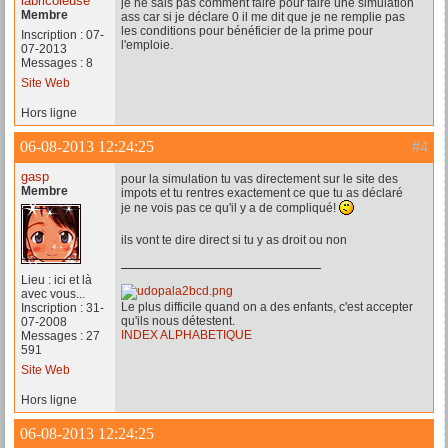
labricoleuse
je ne sais pas comment faire pour faire une simulation
Membre
ass car si je déclare 0 il me dit que je ne remplie pas
les conditions pour bénéficier de la prime pour
Inscription : 07-
l'emploie.
07-2013
Messages : 8
Site Web
Hors ligne
06-08-2013 12:24:25
#4
gasp
pour la simulation tu vas directement sur le site des
Membre
impots et tu rentres exactement ce que tu as déclaré
je ne vois pas ce qu'il y a de compliqué!
ils vont te dire direct si tu y as droit ou non
Lieu : ici et là
avec vous...
Le plus difficile quand on a des enfants, c'est accepter
Inscription : 31-
qu'ils nous détestent.
07-2008
INDEX ALPHABETIQUE
Messages : 27
591
Site Web
Hors ligne
06-08-2013 12:24:25