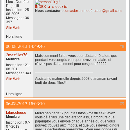
Lieu : Derrière
l'objectif
INDEX ▲ cliquez ici
Inscription : 25-
Nous contacter :
contacter.un.modérateur@gmail.com
08-2006
Messages : 36
397
Site Web
Hors ligne
06-08-2013 14:49:46
#8
2mesfilles76
Mais comment faites vous pour déclarer 0, alors que
Membre
pendant vos congés vous percevez un salaire et
n'avez pas d'abattement pour ces jours?????
Inscription : 21-
08-2011
Messages : 343
Assistante maternelle depuis 2003 et maman (avant
Site Web
tout) de deux filles!!!!
Hors ligne
06-08-2013 16:03:10
#9
labricoleuse
Merci babinette57 pour tes infos,2mesfilles76,avez
Membre
vous déjà fais une déclaration ass,la brochure que
pajemploi vous envoie chaque année ou que vous
Inscription : 07-
pouvez trouvez aux impots, et que vous devez joindre
07-2013
avec la déclaration préremplie . Pour mes congés ils