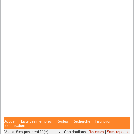
Accueil
Liste des membres
Règles
Recherche
Inscription
Identification
Vous n'êtes pas identifié(e).
Contributions :
Récentes
|
Sans réponse