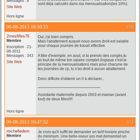
Messages : 8
sont déjà calculés dans ma mensualisation(les 10%).
Site Web
Hors ligne
06-08-2013 16:10:55
#10
2mesfilles76
Oui, j'ai bien compris.
Membre
Mais l'abattement auquel nous avons droit est valable
pour chaque journée de travail effective.
Inscription : 21-
08-2011
Messages : 343
A titre d'exemple, en aout, si tu prends des congés,tu
as tout de même ton salaire complet (logique c'est le
Site Web
principe de la mensualisation) mais pour chacune de
tes journées de cp, tu n'as droit à aucun abattement.
Donc difficile d'obtenir un 0 à déclarer...
Assistante maternelle depuis 2003 et maman (avant
tout) de deux filles!!!!
Hors ligne
06-08-2013 16:47:52
#11
michelledem
Je crois qu'il suffit de demander un tarif horaire proche
Membre
du minimum. Une belle-soeur ass mat demandait un