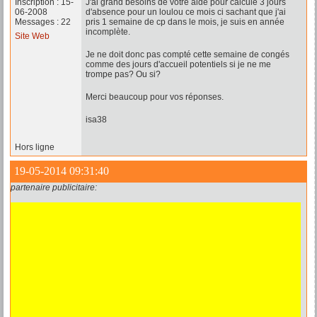
Inscription : 15-
J'ai grand besoins de votre aide pour calculé 3 jours
06-2008
d'absence pour un loulou ce mois ci sachant que j'ai
Messages : 22
pris 1 semaine de cp dans le mois, je suis en année
incomplète.
Site Web
Je ne doit donc pas compté cette semaine de congés
comme des jours d'accueil potentiels si je ne me
trompe pas? Ou si?
Merci beaucoup pour vos réponses.
isa38
Hors ligne
19-05-2014 09:31:40
partenaire publicitaire: