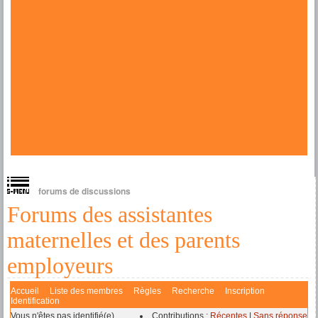
forums de discussions
Forums des assistantes
maternelles et des parents
employeurs
Accueil
Liste des membres
Règles
Recherche
Inscription
Identification
Vous n'êtes pas identifié(e).
Contributions :
Récentes
|
Sans réponse