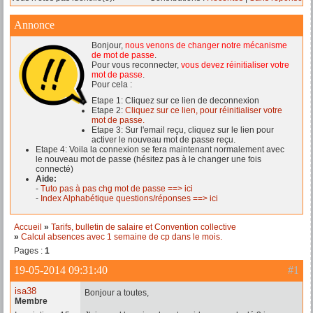
Annonce
Bonjour,
nous venons de changer notre mécanisme
de mot de passe
.
Pour vous reconnecter,
vous devez réinitialiser votre
mot de passe
.
Pour cela :
Etape 1: Cliquez sur ce lien de deconnexion
Etape 2:
Cliquez sur ce lien, pour réinitialiser votre
mot de passe.
Etape 3: Sur l'email reçu, cliquez sur le lien pour
activer le nouveau mot de passe reçu.
Etape 4: Voila la connexion se fera maintenant normalement avec
le nouveau mot de passe (hésitez pas à le changer une fois
connecté)
Aide:
-
Tuto pas à pas chg mot de passe ==> ici
-
Index Alphabétique questions/réponses ==> ici
Accueil
»
Tarifs, bulletin de salaire et Convention collective
»
Calcul absences avec 1 semaine de cp dans le mois.
Pages :
1
19-05-2014 09:31:40
#1
isa38
Bonjour a toutes,
Membre