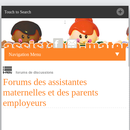
Touch to Search
;
Navigation Menu
forums de discussions
Forums des assistantes
maternelles et des parents
employeurs