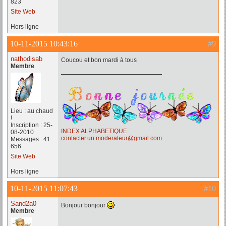
823
Site Web
Hors ligne
10-11-2015 10:43:16
#9
nathodisab
Coucou et bon mardi à tous
Membre
Lieu : au chaud
!
Inscription : 25-
INDEX ALPHABETIQUE
08-2010
contacter.un.moderateur@gmail.com
Messages : 41
656
Site Web
Hors ligne
10-11-2015 11:07:43
#10
Sand2a0
Bonjour bonjour
Membre