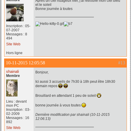
Membre
Après un ciel nuageux hier, j'ai retrouvé mon ciel bleu
et le soleil
Bonne journée à toutes
Inscription : 05-
07-2007
Messages : 8
494
Site Web
Hors ligne
10-11-2015 12:05:58
#13
shainali
Bonjour,
Membre
Ici aussi 3 accueils de 7h30 à 18h peut être 18h30
demain repos
Brouillard en attendant 1 peu de soleil
Lieu : devant
bonne journée à vous toutes
mon PC
Inscription : 03-
02-2009
Dernière modification par shainali (10-11-2015
Messages : 16
12:06:13)
892
Site Web