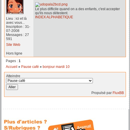
Le plus difficile quand on a des enfants, c'est accepter
qu'ils nous détestent.
INDEX ALPHABETIQUE
Lieu : ici et là
avec vous...
Inscription : 31-
07-2008
Messages : 27
591
Site Web
Hors ligne
Pages :
1
Accueil
»
Pause café
»
bonjour mardi 10
Atteindre
Propulsé par
FluxBB