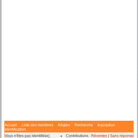
Accueil
Liste des membres
Règles
Recherche
Inscription
Identification
Vous n'êtes pas identifié(e).
Contributions :
Récentes
|
Sans réponse