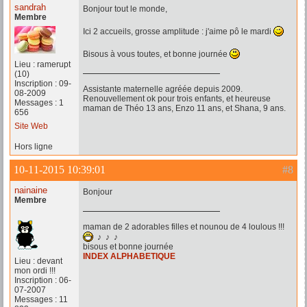
sandrah
Bonjour tout le monde,
Membre
Ici 2 accueils, grosse amplitude : j'aime pô le mardi
Bisous à vous toutes, et bonne journée
Lieu : ramerupt
(10)
Inscription : 09-
Assistante maternelle agréée depuis 2009.
08-2009
Renouvellement ok pour trois enfants, et heureuse
Messages : 1
maman de Théo 13 ans, Enzo 11 ans, et Shana, 9 ans.
656
Site Web
Hors ligne
10-11-2015 10:39:01
#8
nainaine
Bonjour
Membre
maman de 2 adorables filles et nounou de 4 loulous !!!
♪ ♪ ♪
bisous et bonne journée
INDEX ALPHABETIQUE
Lieu : devant
mon ordi !!!
Inscription : 06-
07-2007
Messages : 11