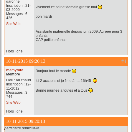
garonne
Inscription : 21-
vivement ce soir et demain grasse mat
03-2009
Messages : 6
bon mardi
426
Site Web
Assistante maternelle depuis juin 2009. Agréée pour 3
enfants.
CAP petite enfance.
Hors ligne
10-11-2015 09:20:13
#4
mamytata
Bonjour tout le monde
Membre
Lieu : au chaud
Ici 2 accueils et je finie à ..... 16h45
Inscription : 12-
11-2012
Bonne journée à toutes et à tous
Messages : 3
744
Site Web
Hors ligne
10-11-2015 09:20:13
partenaire publicitaire: