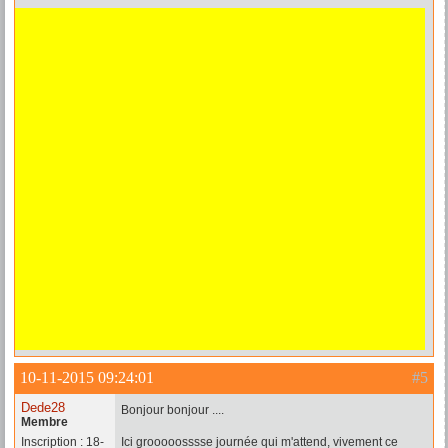
10-11-2015 09:24:01
#5
Dede28
Bonjour bonjour ....
Membre
Inscription : 18-
Ici grooooosssse journée qui m'attend, vivement ce