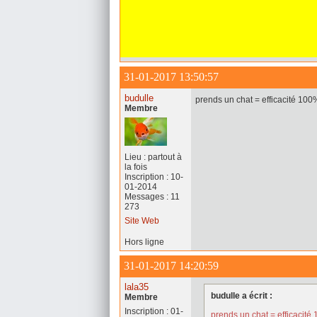
31-01-2017 13:50:57
budulle
prends un chat = efficacité 100
Membre
Lieu : partout à
la fois
Inscription : 10-
01-2014
Messages : 11
273
Site Web
Hors ligne
31-01-2017 14:20:59
lala35
budulle a écrit :
Membre
Inscription : 01-
prends un chat = efficacité