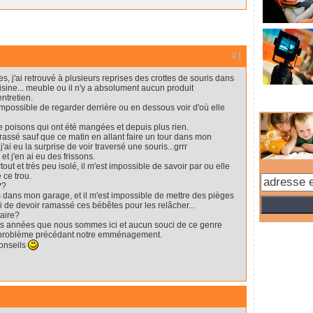
#1
s, j'ai retrouvé à plusieurs reprises des crottes de souris dans
isine... meuble ou il n'y a absolument aucun produit
entretien.
impossible de regarder derrière ou en dessous voir d'où elle
e poisons qui ont été mangées et depuis plus rien.
assé sauf que ce matin en allant faire un tour dans mon
ai eu la surprise de voir traversé une souris...grrr
et j'en ai eu des frissons.
ut et très peu isolé, il m'est impossible de savoir par ou elle
 ce trou.
??
 dans mon garage, et il m'est impossible de mettre des pièges
i de devoir ramassé ces bébêtes pour les relâcher...
taire?
eurs années que nous sommes ici et aucun souci de ce genre
n problème précédant notre emménagement.
conseils