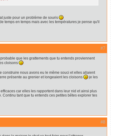
at juste pour un problème de souris
it de temps en temps mais avec les températures je pense qu'il
#7
rt probable que les grattements que tu entends proviennent
tes cloisons
de construire nous avons eu le même souci et elles allaient
verre présente au grenier et longeaient les cloisons
je les
efficaces car elles les rapportent dans leur nid et ainsi plus
. Continu tant que tu entends ces petites bêtes explorer tes
#8