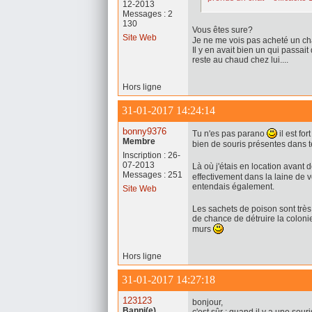
12-2013
Messages : 2
130
Vous êtes sure?
Site Web
Je ne me vois pas acheté un ch
Il y en avait bien un qui passa
reste au chaud chez lui....
Hors ligne
31-01-2017 14:24:14
bonny9376
Tu n'es pas parano
il est fo
Membre
bien de souris présentes dans 
Inscription : 26-
07-2013
Là où j'étais en location avant 
Messages : 251
effectivement dans la laine de 
entendais également.
Site Web
Les sachets de poison sont très 
de chance de détruire la colonie
murs
Hors ligne
31-01-2017 14:27:18
123123
bonjour,
Banni(e)