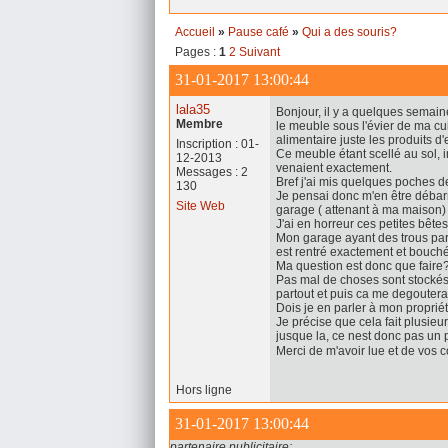
Accueil
»
Pause café
»
Qui a des souris?
Pages :
1
2
Suivant
31-01-2017 13:00:44
lala35
Bonjour, il y a quelques semaine
Membre
le meuble sous l'évier de ma cu
alimentaire juste les produits d'
Inscription : 01-
Ce meuble étant scellé au sol, 
12-2013
venaient exactement.
Messages : 2
Bref j'ai mis quelques poches d
130
Je pensai donc m'en être débarr
Site Web
garage ( attenant à ma maison) j'
J'ai en horreur ces petites bêtes 
Mon garage ayant des trous parto
est rentré exactement et bouché
Ma question est donc que faire
Pas mal de choses sont stockés
partout et puis ca me degoutera
Dois je en parler à mon proprié
Je précise que cela fait plusi
jusque la, ce nest donc pas u
Merci de m'avoir lue et de vos 
Hors ligne
31-01-2017 13:00:44
partenaire publicitaire: