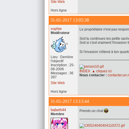
Site Web
Hors ligne
31-01-2017 13:05:38
sophie
Le propriétaire n'est pas respon
Modérateur
Soit tu continues les petits sach
Soit si c'est vraiment l'invasion 
Si l'invasion s'étend à ton quar
Lieu : Derrière
l'objectif
Inscription : 25-
08-2006
INDEX ▲ cliquez ici
Messages : 36
Nous contacter :
contacter.un
397
Site Web
Hors ligne
31-01-2017 13:13:44
babeth44
Prends un chat
Membre