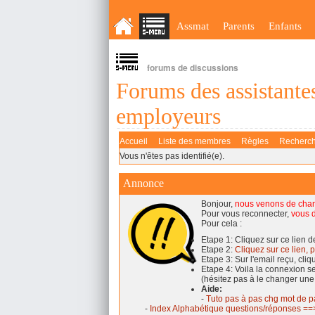
Assmat
Parents
Enfants
forums de discussions
Forums des assistantes
employeurs
Accueil
Liste des membres
Règles
Recherc
Vous n'êtes pas identifié(e).
Annonce
Bonjour,
nous venons de cha
Pour vous reconnecter,
vous d
Pour cela :
Etape 1: Cliquez sur ce lien 
Etape 2:
Cliquez sur ce lien, p
Etape 3: Sur l'email reçu, cli
Etape 4: Voila la connexion 
(hésitez pas à le changer une
Aide:
-
Tuto pas à pas chg mot de p
-
Index Alphabétique questions/réponses ==>