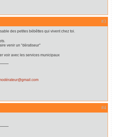
#3
sable des petites bébêttes qui vivent chez toi.
ets.
faire venir un "dératiseur"
tier voir avec les services municipaux
.modérateur@gmail.com
#4