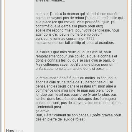
allées en voiture...
hier soir, j'ai dit à la maman qui attendait son numéro
paje que n'ayant pas de retour j'ai une autre famille qui
a la place (ce qui est vrai, c'est pour début juin, j'ai
confirmé que je gardais la place pour eux)
et elle me répond "merci pour votre gentillesse, nous
attendons d'ici peu le numéro employeur"
euh, et me tenir au courant non ????
mes antennes ont fait biiiiiiip et je les ai écoutées.
je n'aurais que mes deux louloutes d'ici là, sauf
remplacement pour une collègue que je connais et
dont je connais les loulous, je sais d'où je pars, lol.
Mes collègues savent qu'il y a une place pour un
enfant autonome à la marche donc si besoin...
le restaurant hier a été plus ou moins un flop, nous
étions à côté d'une table de 15 personnes qui se
pensaient les seuls dans le restaurant, mon aîné a
commencé une migraine, le mari pas bien, notre
fondue qui n'était pas équilibrée (vraie fondue, pas
sachet donc les aléas des dosages des fromages)
pas de dessert, pas de conversation entre nous (on en
s'entendait pas)
ça arrive.
Bon, il était content de son cadeau (boîte gravée pour
dés en pierre de jeux de rôles )
Hors ligne