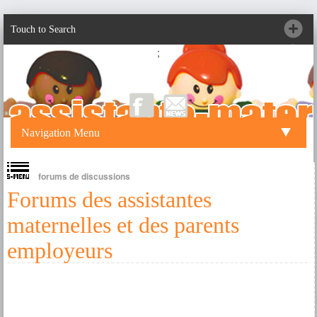
Touch to Search
;
Navigation Menu
forums de discussions
Forums des assistantes
maternelles et des parents
employeurs