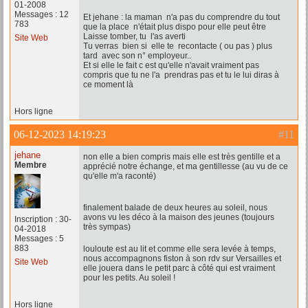
01-2008
Messages : 12
Et jehane : la maman n'a pas du comprendre du tout
783
que la place n'était plus dispo pour elle peut être
Laisse tomber, tu l'as averti
Site Web
Tu verras bien si elle te recontacte ( ou pas ) plus
tard avec son n° employeur..
Et si elle le fait c est qu'elle n'avait vraiment pas
compris que tu ne l'a prendras pas et tu le lui diras à
ce moment là
Hors ligne
06-12-2023 14:19:23
#11
jehane
non elle a bien compris mais elle est très gentille et a
Membre
apprécié notre échange, et ma gentillesse (au vu de ce
qu'elle m'a raconté)
finalement balade de deux heures au soleil, nous
avons vu les déco à la maison des jeunes (toujours
Inscription : 30-
très sympas)
04-2018
Messages : 5
883
louloute est au lit et comme elle sera levée à temps,
nous accompagnons fiston à son rdv sur Versailles et
Site Web
elle jouera dans le petit parc à côté qui est vraiment
pour les petits. Au soleil !
Hors ligne