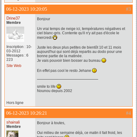
06-12-2023 10:20:05
#3
Drine37
Bonjour
Membre
Un vrai temps de neige ici, températures négatives et
ciel blanc-gris. Contente qu'il n'y ait pas d'école le
mercredi
Inscription : 10-
Juste les deux plus petites de bientôt 10 et 11 mois
03-2012
aujourd'hui qui sont déjà repartis au dodo pour une
Messages : 6
bonne partie de la matinée.
223
Je vais pouvoir bien bosser au bureau
Site Web
En effet pas cool le resto Jehane
smile to life
Nounou depuis 2002
Hors ligne
06-12-2023 10:26:21
#4
shainali
Bonjour à toutes,
Membre
Oui milieu de semaine déjà, ce matin il fait froid, les