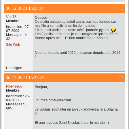
06-12-2023 15:23:37
#12
Vivi78
Coucou
Membre
Ce matin balade au soleil aussi, pas trop longue car
ma fille a son activité en fin de matinée.
Inscription : 27-
Là elle est partie au centre aéré, journée pyjama
07-2009
Les 2 petits dorment et je vais ranger ce qui doit l'être.
Messages : 4
Bonne après midi ! Et bon anniversaire Shainali.
321
Site Web
Nounou depuis août 2012 et maman depuis août 2014
!
Hors ligne
06-12-2023 15:27:21
#13
Noemie67
Bonjour,
Membre
Inscription : 25-
03-2021
Journée off aujourd'hui.
Messages : 1
685
Je voulais souhaiter un joyeux anniversaire à Shainali
!!!
Et une joyeuse Saint Nicolas à tout le monde :-)