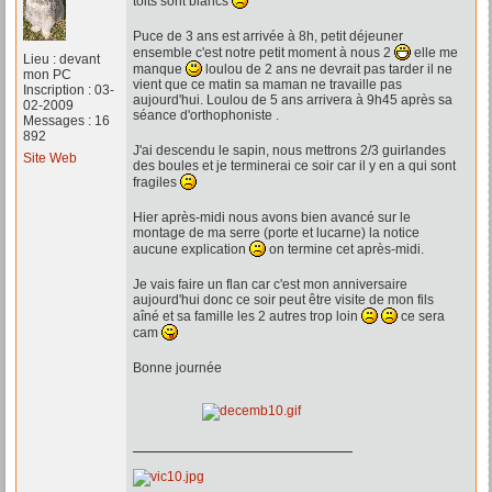
toits sont blancs
Puce de 3 ans est arrivée à 8h, petit déjeuner
ensemble c'est notre petit moment à nous 2
elle me
Lieu : devant
manque
loulou de 2 ans ne devrait pas tarder il ne
mon PC
vient que ce matin sa maman ne travaille pas
Inscription : 03-
aujourd'hui. Loulou de 5 ans arrivera à 9h45 après sa
02-2009
séance d'orthophoniste .
Messages : 16
892
J'ai descendu le sapin, nous mettrons 2/3 guirlandes
Site Web
des boules et je terminerai ce soir car il y en a qui sont
fragiles
Hier après-midi nous avons bien avancé sur le
montage de ma serre (porte et lucarne) la notice
aucune explication
on termine cet après-midi.
Je vais faire un flan car c'est mon anniversaire
aujourd'hui donc ce soir peut être visite de mon fils
aîné et sa famille les 2 autres trop loin
ce sera
cam
Bonne journée