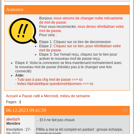
Annonce
Bonjour,
nous venons de changer notre mécanisme
de mot de passe
.
Pour vous reconnecter,
vous devez réinitialiser votre
mot de passe
.
Pour cela :
Etape 1: Cliquez sur ce lien de deconnexion
Etape 2:
Cliquez sur ce lien, pour réinitialiser votre
mot de passe.
Etape 3: Sur l'email reçu, cliquez sur le lien pour
activer le nouveau mot de passe reçu.
Etape 4: Voila la connexion se fera maintenant normalement avec
le nouveau mot de passe (hésitez pas à le changer une fois
connecté)
Aide:
-
Tuto pas à pas chg mot de passe ==> ici
-
Index Alphabétique questions/réponses ==> ici
Accueil
»
Pause café
»
Mercredi, milieu de semaine
Pages :
1
06-12-2023 09:41:59
#1
alexbzh
... Et il ne fait pas chaud.
Membre
Inscription : 27-
Fifille a mis le kit complet en partant : grosse écharpe,
08-2010
bonnet et gants.