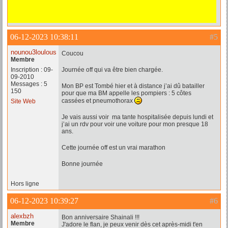
06-12-2023 10:38:11
#5
nounou3loulous
Coucou
Membre
Inscription : 09-
Journée off qui va être bien chargée.
09-2010
Messages : 5
Mon BP est Tombé hier et à distance j’ai dû batailler
150
pour que ma BM appelle les pompiers : 5 côtes
cassées et pneumothorax
Site Web
Je vais aussi voir ma tante hospitalisée depuis lundi et
j’ai un rdv pour voir une voiture pour mon presque 18
ans.
Cette journée off est un vrai marathon
Bonne journée
Hors ligne
06-12-2023 10:39:27
#6
alexbzh
Bon anniversaire Shainali !!!
Membre
J'adore le flan, je peux venir dès cet après-midi t'en