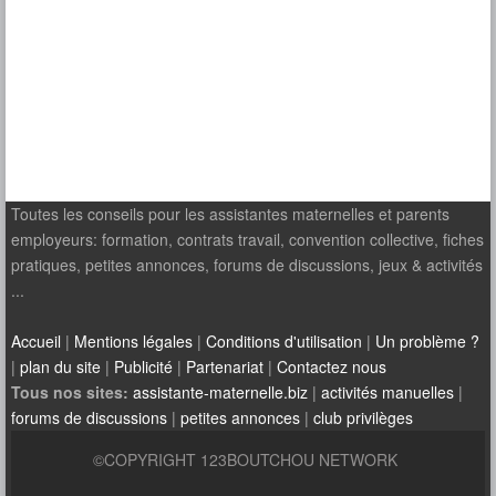
Toutes les conseils pour les assistantes maternelles et parents
employeurs: formation, contrats travail, convention collective, fiches
pratiques, petites annonces, forums de discussions, jeux & activités
...
Accueil
|
Mentions légales
|
Conditions d'utilisation
|
Un problème ?
|
plan du site
|
Publicité
|
Partenariat
|
Contactez nous
Tous nos sites:
assistante-maternelle.biz
|
activités manuelles
|
forums de discussions
|
petites annonces
|
club privilèges
©COPYRIGHT 123BOUTCHOU NETWORK