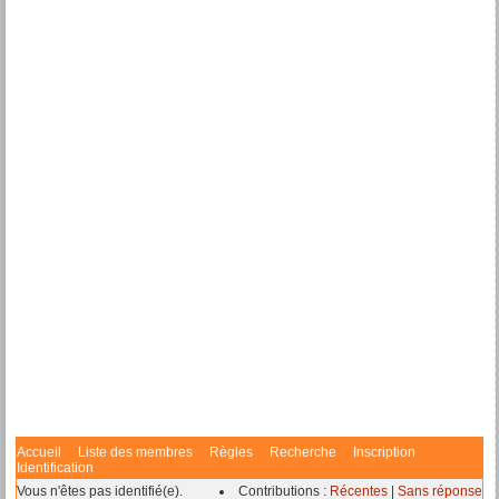
Accueil
Liste des membres
Règles
Recherche
Inscription
Identification
Vous n'êtes pas identifié(e).
Contributions :
Récentes
|
Sans réponse