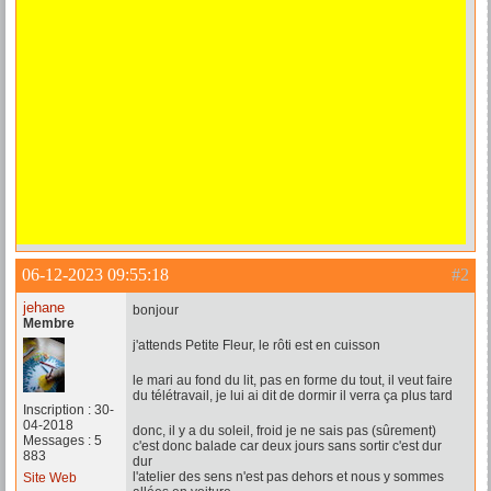
06-12-2023 09:55:18
#2
jehane
bonjour
Membre
j'attends Petite Fleur, le rôti est en cuisson
le mari au fond du lit, pas en forme du tout, il veut faire
du télétravail, je lui ai dit de dormir il verra ça plus tard
Inscription : 30-
04-2018
donc, il y a du soleil, froid je ne sais pas (sûrement)
Messages : 5
c'est donc balade car deux jours sans sortir c'est dur
883
dur
l'atelier des sens n'est pas dehors et nous y sommes
Site Web