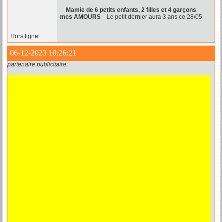
Mamie de 6 petits enfants, 2 filles et 4 garçons
mes AMOURS
Le petit dernier aura 3 ans ce 28/05
Hors ligne
06-12-2023 10:26:21
partenaire publicitaire: