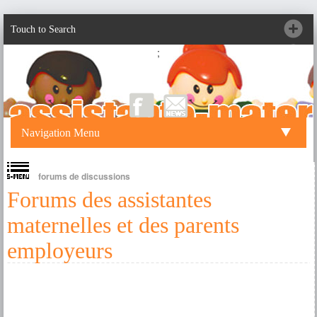
Touch to Search
;
Navigation Menu
forums de discussions
Forums des assistantes
maternelles et des parents
employeurs