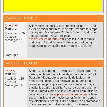
26-02-2025 17:54:17
#2
Qumoura
Si tu veux vraiment faire des paris intelligents, il faut
Membre
éviter de miser sur un coup de tête. Prendre le temps
d’analyser, c’est la base. Et bien sûr, le choix du site
Inscription : 13-
joue beaucoup. Perso, j’ai testé
02-2025
https://1xbetcameroun.com/
et ça fait le taf, plein de
Messages : 2
paris sur le foot, des cotes intéressantes et quelques
promos qui peuvent être utiles quand tu débutes.
Hors ligne
09-05-2025 19:34:30
#3
romeoy
Salut ! C’est super que tu veuilles te lancer dans les
Membre
paris sportifs, surtout si tu es déjà passionné de foot.
Pour bien débuter, je te conseille de toujours te
Inscription : 20-
renseigner sur les équipes avant de parier, de ne
03-2025
jamais miser plus que ce que tu es prêt à perdre, et
Messages : 3
d’éviter les paris impulsifs. Perso, ce qui m’a vraiment
aidé au début, c’est d’utiliser une appli claire et fiable.
Je te recommande
application guinée games
, elle est
super intuitive, te permet de parier facilement depuis
ton téléphone, et en plus, il y a souvent des promotions
intéressantes. Je l’utilise depuis un moment et