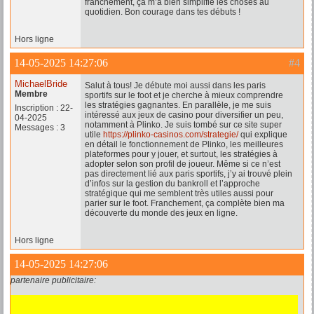
franchement, ça m’a bien simplifié les choses au
quotidien. Bon courage dans tes débuts !
Hors ligne
14-05-2025 14:27:06
#4
MichaelBride
Salut à tous! Je débute moi aussi dans les paris
Membre
sportifs sur le foot et je cherche à mieux comprendre
les stratégies gagnantes. En parallèle, je me suis
Inscription : 22-
intéressé aux jeux de casino pour diversifier un peu,
04-2025
notamment à Plinko. Je suis tombé sur ce site super
Messages : 3
utile
https://plinko-casinos.com/strategie/
qui explique
en détail le fonctionnement de Plinko, les meilleures
plateformes pour y jouer, et surtout, les stratégies à
adopter selon son profil de joueur. Même si ce n’est
pas directement lié aux paris sportifs, j’y ai trouvé plein
d’infos sur la gestion du bankroll et l’approche
stratégique qui me semblent très utiles aussi pour
parier sur le foot. Franchement, ça complète bien ma
découverte du monde des jeux en ligne.
Hors ligne
14-05-2025 14:27:06
partenaire publicitaire: