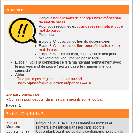
Annonce
Bonjour,
nous venons de changer notre mécanisme
de mot de passe
.
Pour vous reconnecter,
vous devez réinitialiser votre
mot de passe
.
Pour cela :
Etape 1: Cliquez sur ce lien de deconnexion
Etape 2:
Cliquez sur ce lien, pour réinitialiser votre
mot de passe.
Etape 3: Sur l'email reçu, cliquez sur le lien pour
activer le nouveau mot de passe reçu.
Etape 4: Voila la connexion se fera maintenant normalement avec
le nouveau mot de passe (hésitez pas à le changer une fois
connecté)
Aide:
-
Tuto pas à pas chg mot de passe ==> ici
-
Index Alphabétique questions/réponses ==> ici
Accueil
»
Pause café
»
Conseils pour débuter dans les paris sportifs sur le football
Pages :
1
26-02-2025 16:18:22
#1
Faseti
Bonjour à tous, Je suis passionné de football et
Membre
j'aimerais me lancer dans les paris sportifs.
Cependant, étant novice dans ce domaine, je suis à la
Inscription : 12-