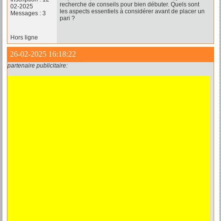
recherche de conseils pour bien débuter. Quels sont
02-2025
les aspects essentiels à considérer avant de placer un
Messages : 3
pari ?
Hors ligne
26-02-2025 16:18:22
partenaire publicitaire: