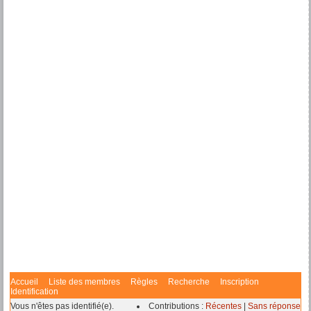
Accueil
Liste des membres
Règles
Recherche
Inscription
Identification
Vous n'êtes pas identifié(e).
Contributions :
Récentes
|
Sans réponse