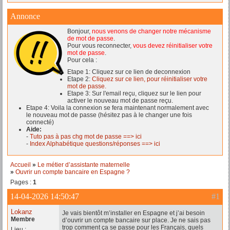
Annonce
Bonjour,
nous venons de changer notre mécanisme
de mot de passe
.
Pour vous reconnecter,
vous devez réinitialiser votre
mot de passe
.
Pour cela :
Etape 1: Cliquez sur ce lien de deconnexion
Etape 2:
Cliquez sur ce lien, pour réinitialiser votre
mot de passe.
Etape 3: Sur l'email reçu, cliquez sur le lien pour
activer le nouveau mot de passe reçu.
Etape 4: Voila la connexion se fera maintenant normalement avec
le nouveau mot de passe (hésitez pas à le changer une fois
connecté)
Aide:
-
Tuto pas à pas chg mot de passe ==> ici
-
Index Alphabétique questions/réponses ==> ici
Accueil
»
Le métier d’assistante maternelle
»
Ouvrir un compte bancaire en Espagne ?
Pages :
1
14-04-2026 14:50:47
#1
Lokanz
Je vais bientôt m’installer en Espagne et j’ai besoin
Membre
d’ouvrir un compte bancaire sur place. Je ne sais pas
trop comment ça se passe pour les Français, quels
Lieu :