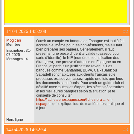
14-04-2026 14:52:08
#2
Mogican
Ouvrir un compte en banque en Espagne est tout à fait
Membre
accessible, même pour les non-résidents, mais il faut
bien préparer ses papiers. Généralement, il faut
Inscription : 31-
présenter une pièce d’identité valide (passeport ou
07-2025
carte d’identité), le NIE (numéro d’identification des
Messages : 4
étrangers), une preuve d’adresse en Espagne ou en
France, et parfois un justificatif de revenus. Les
banques comme Santander, BBVA, CaixaBank ou
Sabadell sont habituées aux clients français et le
processus est souvent assez rapide une fois que tous
les documents sont réunis. Pour avoir un guide clair et
détaillé avec toutes les étapes, les pièces nécessaires
et les meilleures banques selon ta situation, je te
conseille de consulter
https://jacheteenespagne.com/fiches-pra … en-
espagne
qui explique tout de manière très pratique et
à jour.
Hors ligne
14-04-2026 14:52:54
#3