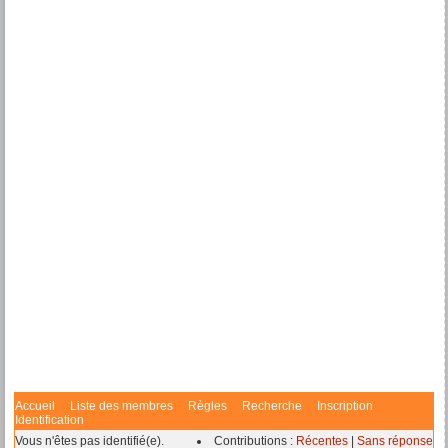
Accueil
Liste des membres
Règles
Recherche
Inscription
Identification
Vous n'êtes pas identifié(e).
Contributions :
Récentes
|
Sans réponse