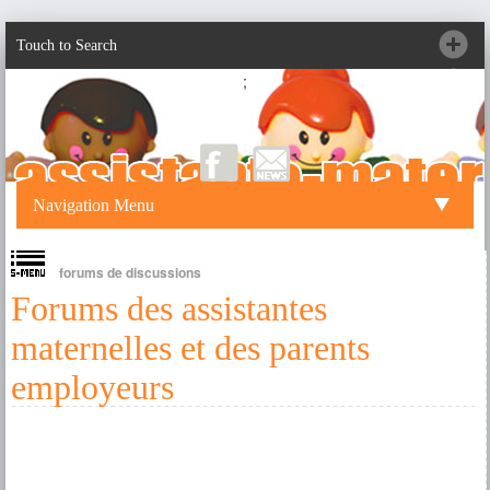
Touch to Search
;
Navigation Menu
forums de discussions
Forums des assistantes
maternelles et des parents
employeurs