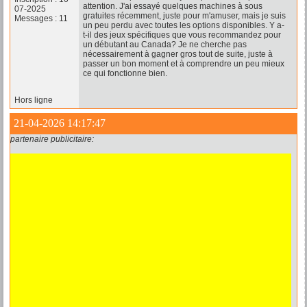
attention. J'ai essayé quelques machines à sous
07-2025
gratuites récemment, juste pour m'amuser, mais je suis
Messages : 11
un peu perdu avec toutes les options disponibles. Y a-
t-il des jeux spécifiques que vous recommandez pour
un débutant au Canada? Je ne cherche pas
nécessairement à gagner gros tout de suite, juste à
passer un bon moment et à comprendre un peu mieux
ce qui fonctionne bien.
Hors ligne
21-04-2026 14:17:47
partenaire publicitaire: