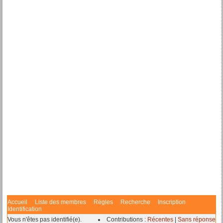
Accueil
Liste des membres
Règles
Recherche
Inscription
Identification
Vous n'êtes pas identifié(e).
Contributions :
Récentes
|
Sans réponse