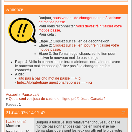
Annonce
Bonjour,
nous venons de changer notre mécanisme
de mot de passe
.
Pour vous reconnecter,
vous devez réinitialiser votre
mot de passe
.
Pour cela :
Etape 1: Cliquez sur ce lien de deconnexion
Etape 2:
Cliquez sur ce lien, pour réinitialiser votre
mot de passe.
Etape 3: Sur l'email reçu, cliquez sur le lien pour
activer le nouveau mot de passe reçu.
Etape 4: Voila la connexion se fera maintenant normalement avec
le nouveau mot de passe (hésitez pas à le changer une fois
connecté)
Aide:
-
Tuto pas à pas chg mot de passe ==> ici
-
Index Alphabétique questions/réponses ==> ici
Accueil
»
Pause café
»
Quels sont vos jeux de casino en ligne préférés au Canada?
Pages :
1
21-04-2026 14:17:47
#1
haskinerin2
Bonjour à tous! Je suis relativement nouveau dans le
Membre
monde passionnant des casinos en ligne et je me
demandais quels sont les jeux qui attirent le plus votre
Inscription : 10-