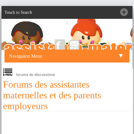
Touch to Search
;
Navigation Menu
forums de discussions
Forums des assistantes
maternelles et des parents
employeurs