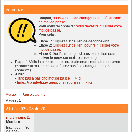
Annonce
Bonjour,
nous venons de changer notre mécanisme
de mot de passe
.
Pour vous reconnecter,
vous devez réinitialiser votre
mot de passe
.
Pour cela :
Etape 1: Cliquez sur ce lien de deconnexion
Etape 2:
Cliquez sur ce lien, pour réinitialiser votre
mot de passe.
Etape 3: Sur l'email reçu, cliquez sur le lien pour
activer le nouveau mot de passe reçu.
Etape 4: Voila la connexion se fera maintenant normalement avec
le nouveau mot de passe (hésitez pas à le changer une fois
connecté)
Aide:
-
Tuto pas à pas chg mot de passe ==> ici
-
Index Alphabétique questions/réponses ==> ici
Accueil
»
Pause café
»
1
Pages :
1
21-05-2026 08:46:20
#1
martinharris11
1
Membre
Inscription : 30-
09-2024