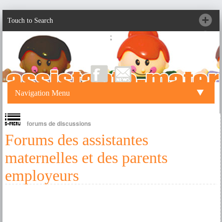
Touch to Search
;
Navigation Menu
forums de discussions
Forums des assistantes
maternelles et des parents
employeurs