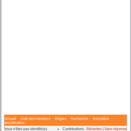
Accueil
Liste des membres
Règles
Recherche
Inscription
Identification
Vous n'êtes pas identifié(e).
Contributions :
Récentes
|
Sans réponse