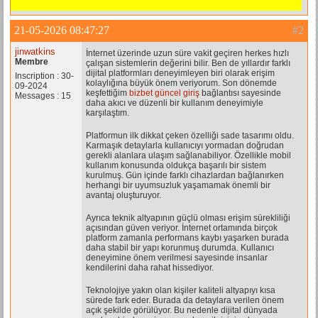
21-05-2026 08:47:27
#2
jinwatkins
İnternet üzerinde uzun süre vakit geçiren herkes hızlı
Membre
çalışan sistemlerin değerini bilir. Ben de yıllardır farklı
dijital platformları deneyimleyen biri olarak erişim
Inscription : 30-
kolaylığına büyük önem veriyorum. Son dönemde
09-2024
keşfettiğim
bizbet güncel giriş
bağlantısı sayesinde
Messages : 15
daha akıcı ve düzenli bir kullanım deneyimiyle
karşılaştım.
Platformun ilk dikkat çeken özelliği sade tasarımı oldu.
Karmaşık detaylarla kullanıcıyı yormadan doğrudan
gerekli alanlara ulaşım sağlanabiliyor. Özellikle mobil
kullanım konusunda oldukça başarılı bir sistem
kurulmuş. Gün içinde farklı cihazlardan bağlanırken
herhangi bir uyumsuzluk yaşamamak önemli bir
avantaj oluşturuyor.
Ayrıca teknik altyapının güçlü olması erişim sürekliliği
açısından güven veriyor. İnternet ortamında birçok
platform zamanla performans kaybı yaşarken burada
daha stabil bir yapı korunmuş durumda. Kullanıcı
deneyimine önem verilmesi sayesinde insanlar
kendilerini daha rahat hissediyor.
Teknolojiye yakın olan kişiler kaliteli altyapıyı kısa
sürede fark eder. Burada da detaylara verilen önem
açık şekilde görülüyor. Bu nedenle dijital dünyada