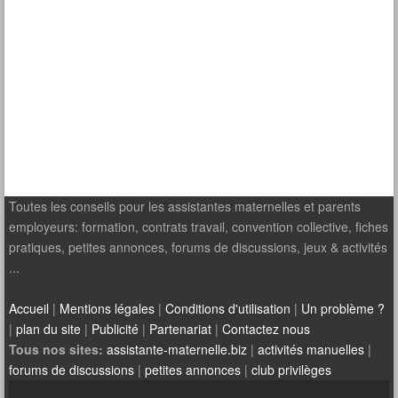
Toutes les conseils pour les assistantes maternelles et parents
employeurs: formation, contrats travail, convention collective, fiches
pratiques, petites annonces, forums de discussions, jeux & activités
...
Accueil
|
Mentions légales
|
Conditions d'utilisation
|
Un problème ?
|
plan du site
|
Publicité
|
Partenariat
|
Contactez nous
Tous nos sites:
assistante-maternelle.biz
|
activités manuelles
|
forums de discussions
|
petites annonces
|
club privilèges