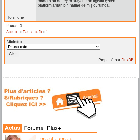
modern bir deneyim arayanların ilgisini çeken
platformlardan biri haline gelmiş durumda.
Hors ligne
Pages :
1
Accueil
»
Pause café
»
1
Atteindre
Propulsé par
FluxBB