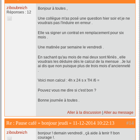
ziboubreizh
Bonjour à toutes ,
Réponses : 12
Une collègue m'as posé une question hier soir et je ne
voudrais pas l'induire en erreur .
Elle va signer un contrat en remplacement pour six
mois .
Une matinée par semaine le vendredi .
En sachant qu'au mois de mai deux sont fériés , elle
voudrais les déduire dés le calcul de la mensue . Je lui
ai dis que non puisque plus de trois mois d’ancienneté
.
Voici mon calcul : 4h x 24 s x TH /6 =
Pouvez vous me dire si c'est bon ?
Bonne journée à toutes .
Aller à la discussion
Aller au message
Re :
Pause café
»
bonjour jeudi
»
11-12-2014 10:22:13
#14
ziboubreizh
bonjour ! demain vendredi , çà aide à tenir !! bon
courage !.