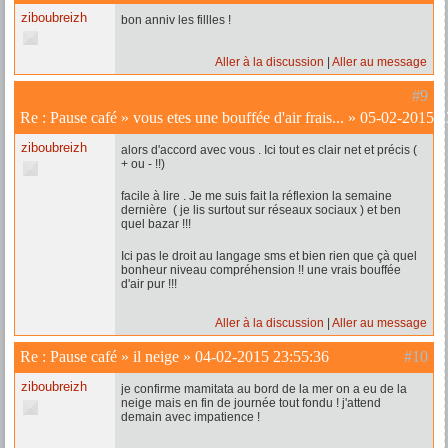
ziboubreizh
bon anniv les fillles !
Aller à la discussion
Aller au message
#9
Re :
Pause café
»
vous etes une bouffée d'air frais...
»
05-02-2015 2
ziboubreizh
alors d'accord avec vous . Ici tout es clair net et précis (
+ ou - !!)
facile à lire . Je me suis fait la réflexion la semaine
dernière ( je lis surtout sur réseaux sociaux ) et ben
quel bazar !!!
Ici pas le droit au langage sms et bien rien que çà quel
bonheur niveau compréhension !! une vrais bouffée
d'air pur !!!
Aller à la discussion
Aller au message
Re :
Pause café
»
il neige
»
04-02-2015 23:55:36
#10
ziboubreizh
je confirme mamitata au bord de la mer on a eu de la
neige mais en fin de journée tout fondu ! j'attend
demain avec impatience !