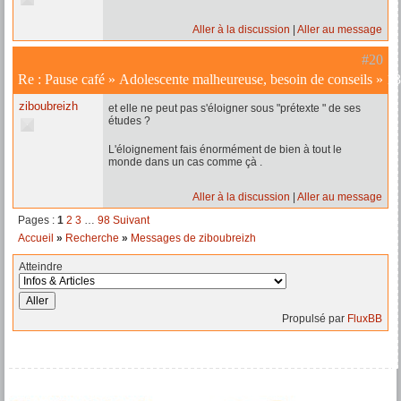
Aller à la discussion
Aller au message
#20
Re :
Pause café
»
Adolescente malheureuse, besoin de conseils
»
13
ziboubreizh
et elle ne peut pas s'éloigner sous "prétexte " de ses
études ?
L'éloignement fais énormément de bien à tout le
monde dans un cas comme çà .
Aller à la discussion
Aller au message
Pages :
1
2
3
…
98
Suivant
Accueil
»
Recherche
»
Messages de ziboubreizh
Atteindre
Propulsé par
FluxBB