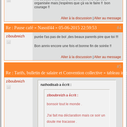
organisée mais j'espéres que çà va le faire !! bon
courage !!
Aller à la discussion
Aller au message
Re :
Pause café
»
Nasoif44
»
05-06-2015 22:59:53
#4
ziboubreizh
purée t'as pas de bol ,des beaux parents pire que toi !!!
Bon anniv encore une fois et bonne fin de soirée !!
Aller à la discussion
Aller au message
#5
Re :
Tarifs, bulletin de salaire et Convention collective
»
tableau im
ziboubreizh
nathodisab a écrit :
ziboubreizh a écrit :
bonsoir tout le monde .
J'ai fait ma déclaration mais ce soir un
doute me tracasse .