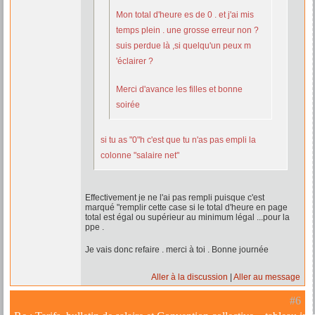
Mon total d'heure es de 0 . et j'ai mis
temps plein . une grosse erreur non ?
suis perdue là ,si quelqu'un peux m
'éclairer ?
Merci d'avance les filles et bonne
soirée
si tu as "0"h c'est que tu n'as pas empli la
colonne "salaire net"
Effectivement je ne l'ai pas rempli puisque c'est
marqué "remplir cette case si le total d'heure en page
total est égal ou supérieur au minimum légal ...pour la
ppe .
Je vais donc refaire . merci à toi . Bonne journée
Aller à la discussion
Aller au message
#6