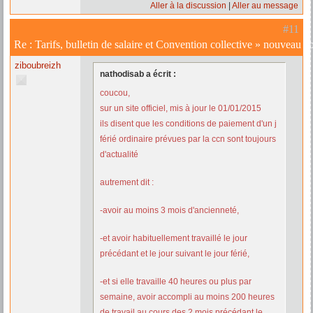
Aller à la discussion
Aller au message
#11
Re :
Tarifs, bulletin de salaire et Convention collective
»
nouveau con
ziboubreizh
nathodisab a écrit :
coucou,
sur un site officiel, mis à jour le 01/01/2015
ils disent que les conditions de paiement d'un j
férié ordinaire prévues par la ccn sont toujours
d'actualité
autrement dit :
-avoir au moins 3 mois d'ancienneté,
-et avoir habituellement travaillé le jour
précédant et le jour suivant le jour férié,
-et si elle travaille 40 heures ou plus par
semaine, avoir accompli au moins 200 heures
de travail au cours des 2 mois précédant le