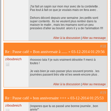
J'ai fait un sapin sur mon mur avec de la cordelette .
Pas tout à fait ce que je voulais mais on fera avec .
Dehors décoré depuis une semaine ,les petits sont
super contents . Ils ne veulent plus rentrer dans la
maison le matin , mais les mamans sont un peu
pressées d'aller au boulot alors il y a de l'animation !!!!
Aller à la discussion
Aller au message
#18
Re :
Pause café
»
Bon anniversair à ......
»
03-12-2014 01:29:56
ziboubreizh
rhooooo lala !! je suis vraiment désolée !! merci à
toutes !
Je vais bien je vais passer plus souvent promis . les
journées passent trés vite et les week-encore plus .
Aller à la discussion
Aller au message
#19
Re :
Pause café
»
bon anniversaire +++
»
03-12-2014 01:25:53
ziboubreizh
j'esperes que tu as passé une bonne journée , bon
anniv'"