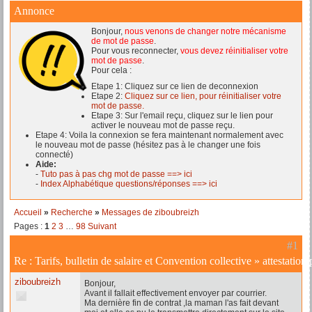
Annonce
Bonjour,
nous venons de changer notre mécanisme
de mot de passe
.
Pour vous reconnecter,
vous devez réinitialiser votre
mot de passe
.
Pour cela :
Etape 1: Cliquez sur ce lien de deconnexion
Etape 2:
Cliquez sur ce lien, pour réinitialiser votre
mot de passe.
Etape 3: Sur l'email reçu, cliquez sur le lien pour
activer le nouveau mot de passe reçu.
Etape 4: Voila la connexion se fera maintenant normalement avec
le nouveau mot de passe (hésitez pas à le changer une fois
connecté)
Aide:
-
Tuto pas à pas chg mot de passe ==> ici
-
Index Alphabétique questions/réponses ==> ici
Accueil
»
Recherche
»
Messages de ziboubreizh
Pages :
1
2
3
…
98
Suivant
#1
Re :
Tarifs, bulletin de salaire et Convention collective
»
attestation
ziboubreizh
Bonjour,
Avant il fallait effectivement envoyer par courrier.
Ma dernière fin de contrat ,la maman l'as fait devant