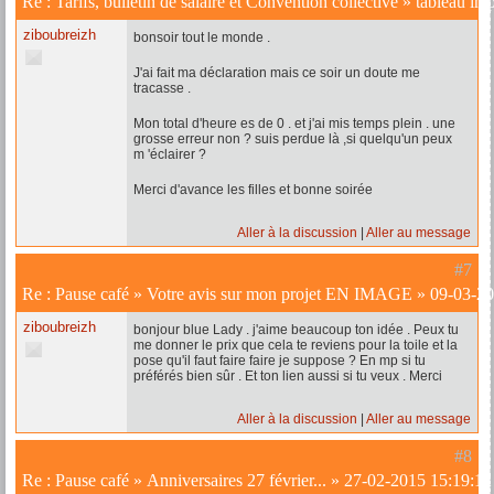
Re :
Tarifs, bulletin de salaire et Convention collective
»
tableau im
ziboubreizh
bonsoir tout le monde .
J'ai fait ma déclaration mais ce soir un doute me
tracasse .
Mon total d'heure es de 0 . et j'ai mis temps plein . une
grosse erreur non ? suis perdue là ,si quelqu'un peux
m 'éclairer ?
Merci d'avance les filles et bonne soirée
Aller à la discussion
Aller au message
#7
Re :
Pause café
»
Votre avis sur mon projet EN IMAGE
»
09-03-20
ziboubreizh
bonjour blue Lady . j'aime beaucoup ton idée . Peux tu
me donner le prix que cela te reviens pour la toile et la
pose qu'il faut faire faire je suppose ? En mp si tu
préférés bien sûr . Et ton lien aussi si tu veux . Merci
Aller à la discussion
Aller au message
#8
Re :
Pause café
»
Anniversaires 27 février...
»
27-02-2015 15:19:12