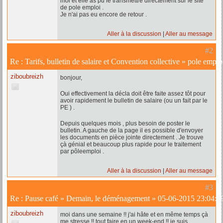
moi et elle as pu le transmettre directement sur le site
de pole emploi .
Je n'ai pas eu encore de retour .
Aller à la discussion
Aller au message
#2
Re :
Tarifs, bulletin de salaire et Convention collective
»
pole emplo
ziboubreizh
bonjour,
Oui effectivement la décla doit être faite assez tôt pour
avoir rapidement le bulletin de salaire (ou un fait par le
PE ) .
Depuis quelques mois , plus besoin de poster le
bulletin. A gauche de la page il es possible d'envoyer
les documents en pièce jointe directement . Je trouve
çà génial et beaucoup plus rapide pour le traitement
par pôleemploi .
Aller à la discussion
Aller au message
#3
Re :
Pause café
»
Demain, le déménagement
»
05-06-2015 23:04:0
ziboubreizh
moi dans une semaine !! j'ai hâte et en même temps çà
me stresse !! tout faire en un week-end !! je suis