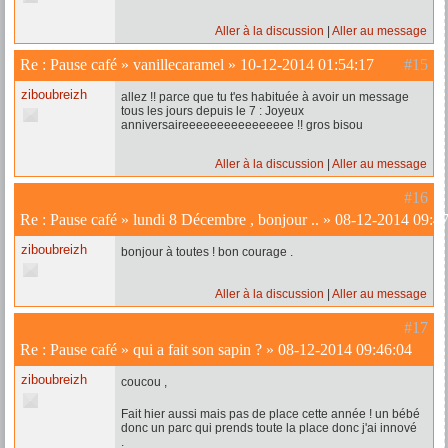
Aller à la discussion
Aller au message
Re :
Pause café
»
vanillecaramel
»
10-12-2014 01:54:17
#15
ziboubreizh
allez !! parce que tu t'es habituée à avoir un message
tous les jours depuis le 7 : Joyeux
anniversaireeeeeeeeeeeeeeee !! gros bisou
Aller à la discussion
Aller au message
#16
Re :
Pause café
»
lundi 8 Décembre , bonjour ..
»
08-12-2014 09:47
ziboubreizh
bonjour à toutes ! bon courage .
Aller à la discussion
Aller au message
#17
Re :
Pause café
»
qui a fait son sapin ?
»
08-12-2014 09:46:04
ziboubreizh
coucou ,
Fait hier aussi mais pas de place cette année ! un bébé
donc un parc qui prends toute la place donc j'ai innové
.