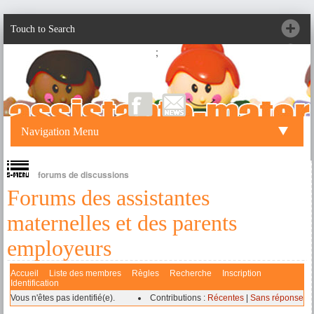
Touch to Search
;
Navigation Menu
forums de discussions
Forums des assistantes
maternelles et des parents
employeurs
Accueil
Liste des membres
Règles
Recherche
Inscription
Identification
Vous n'êtes pas identifié(e).
Contributions :
Récentes
|
Sans réponse