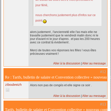
jour férié,
nous cherchons justement plus d'infos sur ce
point
alors justement , l'ancienneté elle l'as mais elle ne
travaille justement que le vendredi matin donc ni le
jour d'avant ni le jour d'apres . et pas les 200 heures
avec ce contrat là évidement .
Merci de toutes vos réponses les filles ! vous êtes
précieuses vraiment !
Aller à la discussion
Aller au message
#12
Re :
Tarifs, bulletin de salaire et Convention collective
»
nouveau con
ziboubreizh
Alors non pas de congés et elle signe ce soir .
Aller à la discussion
Aller au message
#13
Tarifs, bulletin de salaire et Convention collective
»
nouveau contrat 