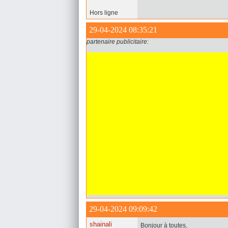
Hors ligne
29-04-2024 08:35:21
partenaire publicitaire:
29-04-2024 09:09:42
shainali
Bonjour à toutes,