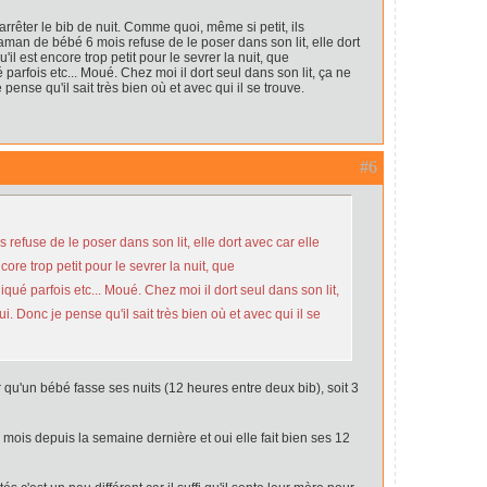
u arrêter le bib de nuit. Comme quoi, même si petit, ils
aman de bébé 6 mois refuse de le poser dans son lit, elle dort
 qu'il est encore trop petit pour le sevrer la nuit, que
arfois etc... Moué. Chez moi il dort seul dans son lit, ça ne
 pense qu'il sait très bien où et avec qui il se trouve.
#6
refuse de le poser dans son lit, elle dort avec car elle
 encore trop petit pour le sevrer la nuit, que
ué parfois etc... Moué. Chez moi il dort seul dans son lit,
i. Donc je pense qu'il sait très bien où et avec qui il se
r qu'un bébé fasse ses nuits (12 heures entre deux bib), soit 3
ois depuis la semaine dernière et oui elle fait bien ses 12