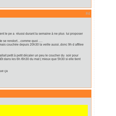
#4
nt le pe a réussi durant la semaine à ne plus lui proposer
te se rendort....comme quoi .....
ais couchée depuis 20h30 la veille aussi..donc 9h d affilee
allait petit à petit décaler un peu le coucher du soir pour
utôt dans les 6h /6h30 du mat ( mieux que 5h30 si elle tient
que ça