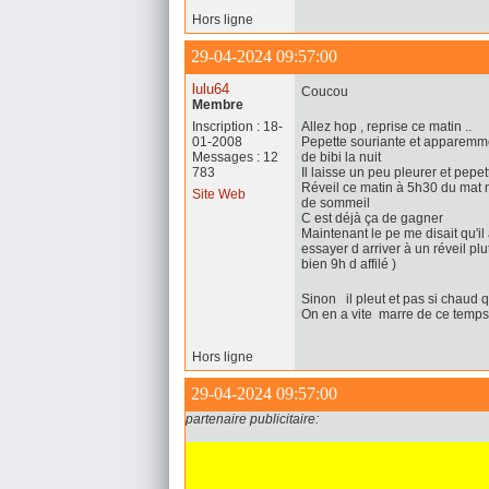
Hors ligne
29-04-2024 09:57:00
lulu64
Coucou
Membre
Inscription : 18-
Allez hop , reprise ce matin ..
01-2008
Pepette souriante et apparemme
Messages : 12
de bibi la nuit
783
Il laisse un peu pleurer et pepet
Réveil ce matin à 5h30 du mat m
Site Web
de sommeil
C est déjà ça de gagner
Maintenant le pe me disait qu'il 
essayer d arriver à un réveil pl
bien 9h d affilé )
Sinon il pleut et pas si chaud 
On en a vite marre de ce temps
Hors ligne
29-04-2024 09:57:00
partenaire publicitaire: