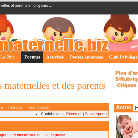
nelles et parents employeurs ...
Le Plus +
Forums
Activités
Petites annonces
Club Privilège
 maternelles et des parents
he
Inscription
Identification
Contributions :
Récentes
|
Sans réponse
nger notre mécanisme de mot de passe
.