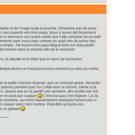
#3
pête et de l'orage toute la journée. Dimanche pas de pluie,
chez mes parents voir mon papa. Nous y avons été finalement
 le pensions car j'avais oublié que cette semaine j'ai un petit
'emmener avec nous mais comme on avait rien de prévu hier,
s simple. J'ai trouvé mon papa fatigué bien sur mais plutôt
des barres dans la douche afin de le sécuriser.
ns, la pépette et le bébé que je viens de recoucher.
 les températures ce n'est pas encore vraiment ça mais au moins
er ta petite chienne shainali, que ce n'est pas grave. Ma belle-
parents pendant que l'on y était avec la sienne, même si je
ns, depuis que je l'ai gardé une semaine, dès qu'elle me voit
l'on ne peut que craquer
C'est vrai que c'est mignon. Là j'ai
la semaine, qui vient régulièrement quelques heures par-ci
 fait craquer avec mon homme. Peut-être qu'après nos
r ce gabarit