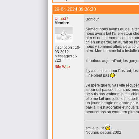
29-04-2024 09:26:20
Drine37
Bonjour
Membre
Samedi nous avons eu de la tem
nous avons fait l'aller-retour 
hier et non mercredi comme nous
chien en garde, on aurait pu l
nous y sommes allés, c'était plu
Inscription : 10-
bien. Mon homme lui a installé 
03-2012
Messages : 6
223
4 loulous aujourd'hui, les garço
Site Web
Il y a du soleil pour l'instant,
il ne pleut pas
J'espère que tu vas vite récupér
soeur est passée hier chez mes 
ne suis pas vraiment petits chie
elle me fait une telle fête, que 
un jeune beagle en garde pour 
par-là, il est adorable et nous
beaucerons on craquera plus su
smile to life
Nounou depuis 2002