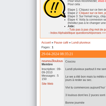
Pour vous reconnecter,
vous d
Pour cela :
Etape 1: Cliquez sur ce lien 
Etape 2:
Cliquez sur ce lien, p
Etape 3: Sur l'email reçu, cli
Etape 4: Voila la connexion 
(hésitez pas à le changer une
Aide:
-
Tuto pas à pas chg mot de p
-
Index Alphabétique questions/réponses ==>
Accueil
»
Pause café
»
Lundi pluvieux
Pages :
1
29-04-2024 08:35:21
nounou3loulous
Coucou
Membre
Inscription : 09-
Lundi pluvieux partout il me s
09-2010
Messages : 5
Le we a été bon mais la météo
150
jours à rester au sec.
Site Web
Vivi tu commences aujourd’hui 
3 loulous dont les 2 puces sont a
Bonne journée