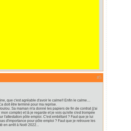
#5
e, que c'est agréable d'avoir le calme!! Enfin le calme....
 doit être terminé pour ma reprise.
c loulou. Sa maman m'a donné les papiers de fin de contrat (j'ai
 mon compte) et là je regarde et je vois qu'elle s'est trompée
ur l'attestation pôle emploi. C'est embêtant ? Faut que je lui
as d'importance pour pôle emploi ? Faut que je retrouve les
té en arrêt à Noël 2022...