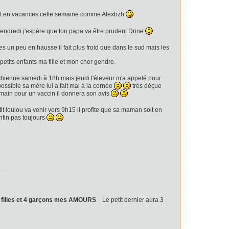
sont en vacances cette semaine comme Alexbzh
 vendredi j'espère que ton papa va être prudent Drine
ures un peu en hausse il fait plus froid que dans le sud mais les
petits enfants ma fille et mon cher gendre.
chienne samedi à 18h mais jeudi l'éleveur m'a appelé pour
ossible sa mère lui a fait mal à la cornée
très déçue
demain pour un vaccin il donnera son avis
tit loulou va venir vers 9h15 il profite que sa maman soit en
nfin pas toujours
 2 filles et 4 garçons mes AMOURS
Le petit dernier aura 3