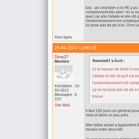
lulu : ah c'est bien si le PE a p
comprennent très bien ! Ici la m
avec car elle l'allaite et elle dit
l'endormissement est compliqué p
lui pose pas de pb à lui. Donc je
Hors ligne
29-04-2024 12:00:18
Drine37
Noemie67 a écrit :
Membre
Ici la maman de bébé 6 mois 
l'allaite et elle dit qu'il est
l'endormissement est compliq
Inscription : 10-
ça ne lui pose pas de pb à lu
03-2012
Messages : 6
trouve.
223
Site Web
Il faut 100 jours en général pou
mois et demi un peu près.
Mon bébé actuel a également 6 m
heures entre deux bib.