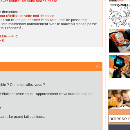
evez réinitialiser votre mot de passe
.
de deconnexion
our réinitialiser votre mot de passe.
quez sur le lien pour activer le nouveau mot de passe reçu.
se fera maintenant normalement avec le nouveau mot de passe
 fois connecté)
asse ==> ici
 ici
#1
emble ? Comment allez vous ?
 n’était pas avec nous…apparemment ça va durer quelques
?
u lit. Le grand fait des tours.