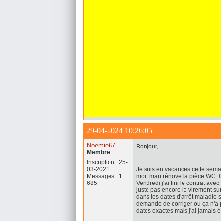
29-04-2024 10:26:05
Noemie67
Bonjour,
Membre
Inscription : 25-
03-2021
Je suis en vacances cette semain
Messages : 1
mon mari rénove la pièce WC. Ca
685
Vendredi j'ai fini le contrat ave
juste pas encore le virement sur
dans les dates d'arrêt maladie s
demande de corriger ou ça n'a p
dates exactes mais j'ai jamais é