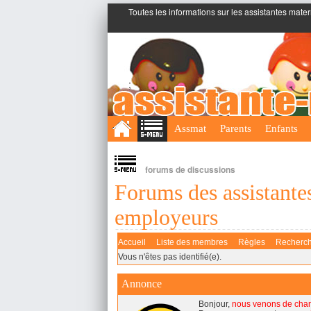
Toutes les informations sur les assistantes mater
;
Assmat
Parents
Enfants
forums de discussions
Forums des assistantes
employeurs
Accueil
Liste des membres
Règles
Recherc
Vous n'êtes pas identifié(e).
Annonce
Bonjour,
nous venons de cha