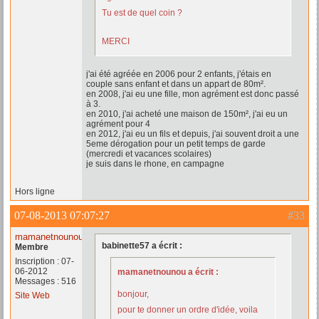
Tu est de quel coin ?
MERCI
j'ai été agréée en 2006 pour 2 enfants, j'étais en
couple sans enfant et dans un appart de 80m².
en 2008, j'ai eu une fille, mon agrément est donc passé
à 3.
en 2010, j'ai acheté une maison de 150m², j'ai eu un
agrément pour 4
en 2012, j'ai eu un fils et depuis, j'ai souvent droit a une
5eme dérogation pour un petit temps de garde
(mercredi et vacances scolaires)
je suis dans le rhone, en campagne
Hors ligne
07-08-2013 07:07:27
#33
mamanetnounou
babinette57 a écrit :
Membre
Inscription : 07-
06-2012
mamanetnounou a écrit :
Messages : 516
bonjour,
Site Web
pour te donner un ordre d'idée, voila