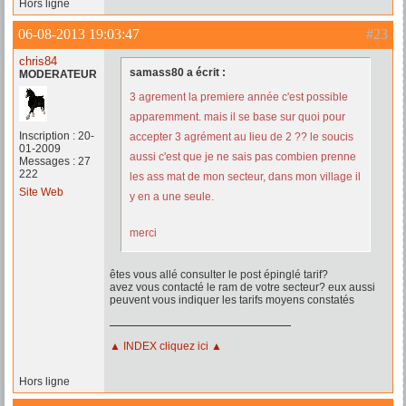
Hors ligne
06-08-2013 19:03:47
#23
chris84
samass80 a écrit :
MODERATEUR
3 agrement la premiere année c'est possible
apparemment. mais il se base sur quoi pour
Inscription : 20-
accepter 3 agrément au lieu de 2 ?? le soucis
01-2009
aussi c'est que je ne sais pas combien prenne
Messages : 27
222
les ass mat de mon secteur, dans mon village il
Site Web
y en a une seule.
merci
êtes vous allé consulter le post épinglé tarif?
avez vous contacté le ram de votre secteur? eux aussi
peuvent vous indiquer les tarifs moyens constatés
▲ INDEX cliquez ici ▲
Hors ligne