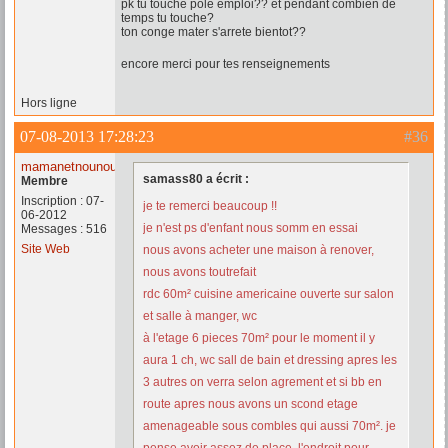
pk tu touche pole emploi?? et pendant combien de
temps tu touche?
ton conge mater s'arrete bientot??
encore merci pour tes renseignements
Hors ligne
07-08-2013 17:28:23
#36
mamanetnounou
samass80 a écrit :
Membre
Inscription : 07-
je te remerci beaucoup !!
06-2012
je n'est ps d'enfant nous somm en essai
Messages : 516
Site Web
nous avons acheter une maison à renover,
nous avons toutrefait
rdc 60m² cuisine americaine ouverte sur salon
et salle à manger, wc
à l'etage 6 pieces 70m² pour le moment il y
aura 1 ch, wc sall de bain et dressing apres les
3 autres on verra selon agrement et si bb en
route apres nous avons un scond etage
amenageable sous combles qui aussi 70m². je