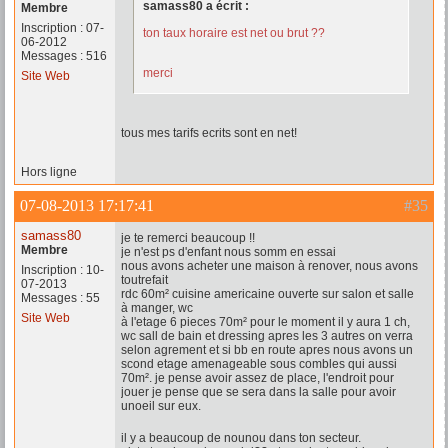
samass80 a écrit :
Membre
Inscription : 07-
ton taux horaire est net ou brut ??
06-2012
Messages : 516
merci
Site Web
tous mes tarifs ecrits sont en net!
Hors ligne
07-08-2013 17:17:41
#35
samass80
je te remerci beaucoup !!
Membre
je n'est ps d'enfant nous somm en essai
nous avons acheter une maison à renover, nous avons
Inscription : 10-
toutrefait
07-2013
rdc 60m² cuisine americaine ouverte sur salon et salle
Messages : 55
à manger, wc
Site Web
à l'etage 6 pieces 70m² pour le moment il y aura 1 ch,
wc sall de bain et dressing apres les 3 autres on verra
selon agrement et si bb en route apres nous avons un
scond etage amenageable sous combles qui aussi
70m². je pense avoir assez de place, l'endroit pour
jouer je pense que se sera dans la salle pour avoir
unoeil sur eux.
il y a beaucoup de nounou dans ton secteur.