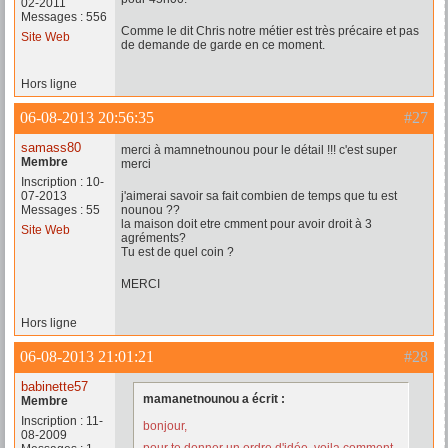
02-2011
Messages : 556
Comme le dit Chris notre métier est très précaire et pas
Site Web
de demande de garde en ce moment.
Hors ligne
06-08-2013 20:56:35
#27
samass80
merci à mamnetnounou pour le détail !!! c'est super
Membre
merci
Inscription : 10-
07-2013
j'aimerai savoir sa fait combien de temps que tu est
Messages : 55
nounou ??
la maison doit etre cmment pour avoir droit à 3
Site Web
agréments?
Tu est de quel coin ?
MERCI
Hors ligne
06-08-2013 21:01:21
#28
babinette57
mamanetnounou a écrit :
Membre
Inscription : 11-
bonjour,
08-2009