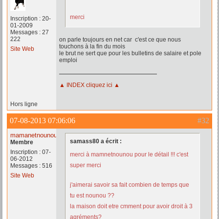
merci
Inscription : 20-
01-2009
Messages : 27
222
on parle toujours en net car c'est ce que nous
touchons à la fin du mois
Site Web
le brut ne sert que pour les bulletins de salaire et pole
emploi
▲ INDEX cliquez ici ▲
Hors ligne
07-08-2013 07:06:06
#32
mamanetnounou
samass80 a écrit :
Membre
Inscription : 07-
merci à mamnetnounou pour le détail !!! c'est
06-2012
super merci
Messages : 516
Site Web
j'aimerai savoir sa fait combien de temps que
tu est nounou ??
la maison doit etre cmment pour avoir droit à 3
agréments?