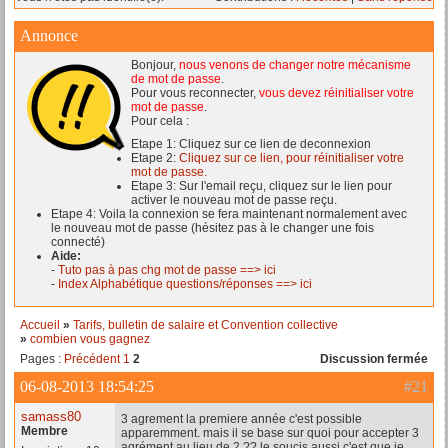
Annonce
Bonjour,
nous venons de changer notre mécanisme
de mot de passe
.
Pour vous reconnecter,
vous devez réinitialiser votre
mot de passe
.
Pour cela :
Etape 1: Cliquez sur ce lien de deconnexion
Etape 2:
Cliquez sur ce lien, pour réinitialiser votre
mot de passe.
Etape 3: Sur l'email reçu, cliquez sur le lien pour
activer le nouveau mot de passe reçu.
Etape 4: Voila la connexion se fera maintenant normalement avec
le nouveau mot de passe (hésitez pas à le changer une fois
connecté)
Aide:
-
Tuto pas à pas chg mot de passe ==> ici
-
Index Alphabétique questions/réponses ==> ici
Accueil
»
Tarifs, bulletin de salaire et Convention collective
»
combien vous gagnez
Pages :
Précédent
1
2
Discussion fermée
06-08-2013 18:54:25
#21
samass80
3 agrement la premiere année c'est possible
Membre
apparemment. mais il se base sur quoi pour accepter 3
agrément au lieu de 2 ?? le soucis aussi c'est que je