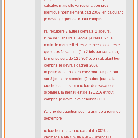
calculée mais elle va rester a peu pres
identique normalement, cad 230€. en calculant
je devrai gagner 320€ tout compris.
j'ai récupéré 2 autres contrats, 2 soeurs.
l'une de 5 ans ira a l'ecole, je l'aurai 2h le
matin, le mercredi et les vacances scolaires et
quelques fois a midi (1 a 2 fois par semaine),
la mensu sera de 121.80€ et en calculant tout
compris, je devrais gagner 200€
la petite de 2 ans sera chez moi 10h par jour
sur 3 jours par semaine (2 autres jours a la
creche) et a la semaine lors des vacances
scolaires. la mensu est de 191.21€ et tout
compris, je devrai avoir environ 300€.
j'ai une dérogagtion pour la grande a partir de
septembre
je toucherai le congé parental a 80% et le
chomage a été simulé a 40€ (j'attends la