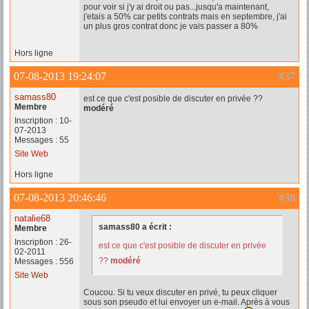
pour voir si j'y ai droit ou pas...jusqu'a maintenant,
j'etais a 50% car petits contrats mais en septembre, j'ai
un plus gros contrat donc je vais passer a 80%
Hors ligne
07-08-2013 19:24:07
#37
samass80
est ce que c'est posible de discuter en privée ??
Membre
modéré
Inscription : 10-
07-2013
Messages : 55
Site Web
Hors ligne
07-08-2013 20:46:46
#38
natalie68
samass80 a écrit :
Membre
Inscription : 26-
est ce que c'est posible de discuter en privée
02-2011
??
modéré
Messages : 556
Site Web
Coucou. Si tu veux discuter en privé, tu peux cliquer
sous son pseudo et lui envoyer un e-mail. Après à vous