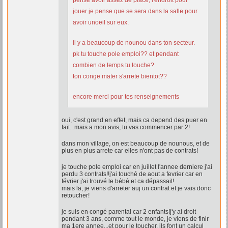
pense avoir assez de place, l'endroit pour
jouer je pense que se sera dans la salle pour
avoir unoeil sur eux.
il y a beaucoup de nounou dans ton secteur.
pk tu touche pole emploi?? et pendant
combien de temps tu touche?
ton conge mater s'arrete bientot??
encore merci pour tes renseignements
oui, c'est grand en effet, mais ca depend des puer en
fait...mais a mon avis, tu vas commencer par 2!
dans mon village, on est beaucoup de nounous, et de
plus en plus arrete car elles n'ont pas de contrats!
je touche pole emploi car en juillet l'annee derniere j'ai
perdu 3 contrats!!j'ai touché de aout a fevrier car en
février j'ai trouvé le bébé et ca dépassait!
mais la, je viens d'arreter auj un contrat et je vais donc
retoucher!
je suis en congé parental car 2 enfants!j'y ai droit
pendant 3 ans, comme tout le monde, je viens de finir
ma 1ere annee...et pour le toucher, ils font un calcul