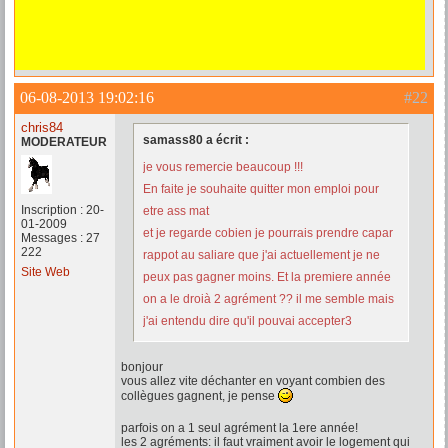
06-08-2013 19:02:16
#22
chris84
samass80 a écrit :
MODERATEUR
je vous remercie beaucoup !!!
En faite je souhaite quitter mon emploi pour
Inscription : 20-
etre ass mat
01-2009
et je regarde cobien je pourrais prendre capar
Messages : 27
222
rappot au saliare que j'ai actuellement je ne
Site Web
peux pas gagner moins. Et la premiere année
on a le droià 2 agrément ?? il me semble mais
j'ai entendu dire qu'il pouvai accepter3
bonjour
vous allez vite déchanter en voyant combien des
collègues gagnent, je pense
parfois on a 1 seul agrément la 1ere année!
les 2 agréments: il faut vraiment avoir le logement qui