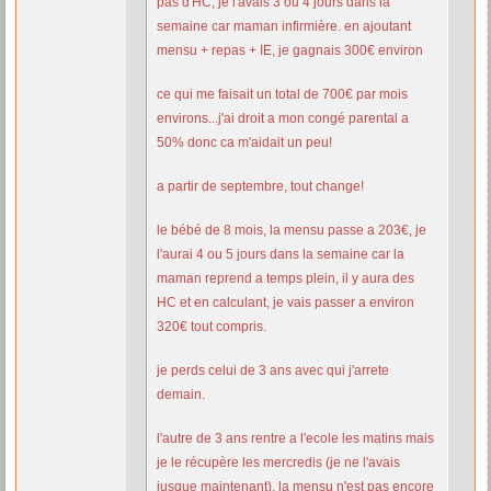
pas d'HC, je l'avais 3 ou 4 jours dans la
semaine car maman infirmière. en ajoutant
mensu + repas + IE, je gagnais 300€ environ
ce qui me faisait un total de 700€ par mois
environs...j'ai droit a mon congé parental a
50% donc ca m'aidait un peu!
a partir de septembre, tout change!
le bébé de 8 mois, la mensu passe a 203€, je
l'aurai 4 ou 5 jours dans la semaine car la
maman reprend a temps plein, il y aura des
HC et en calculant, je vais passer a environ
320€ tout compris.
je perds celui de 3 ans avec qui j'arrete
demain.
l'autre de 3 ans rentre a l'ecole les matins mais
je le récupère les mercredis (je ne l'avais
jusque maintenant), la mensu n'est pas encore