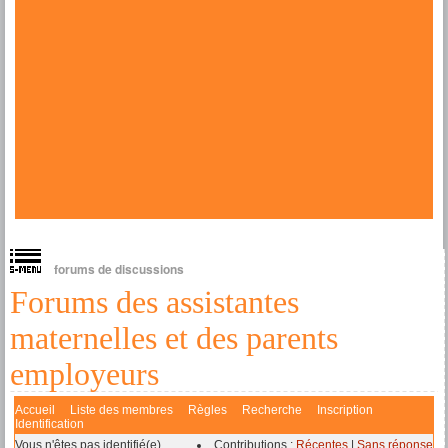
forums de discussions
Forums des assistantes
maternelles et des parents
employeurs
Accueil
Liste des membres
Règles
Recherche
Inscription
Identification
Vous n'êtes pas identifié(e).
Contributions :
Récentes
|
Sans réponse