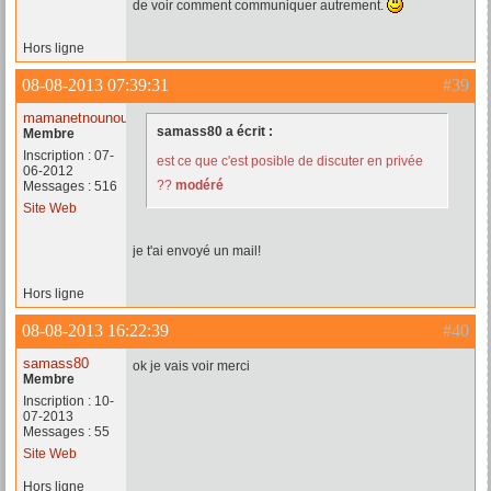
de voir comment communiquer autrement.
Hors ligne
08-08-2013 07:39:31
#39
mamanetnounou
samass80 a écrit :
Membre
Inscription : 07-
est ce que c'est posible de discuter en privée
06-2012
??
modéré
Messages : 516
Site Web
je t'ai envoyé un mail!
Hors ligne
08-08-2013 16:22:39
#40
samass80
ok je vais voir merci
Membre
Inscription : 10-
07-2013
Messages : 55
Site Web
Hors ligne