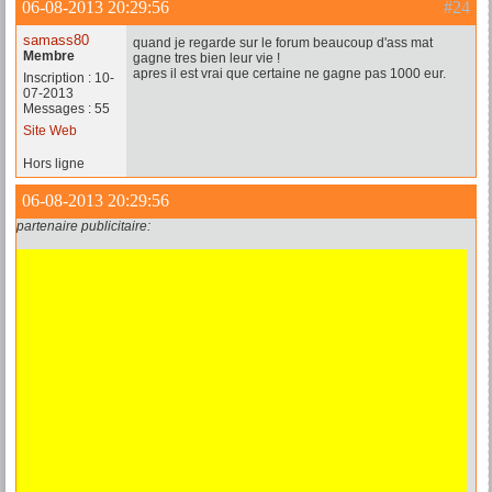
06-08-2013 20:29:56
#24
samass80
quand je regarde sur le forum beaucoup d'ass mat
Membre
gagne tres bien leur vie !
apres il est vrai que certaine ne gagne pas 1000 eur.
Inscription : 10-
07-2013
Messages : 55
Site Web
Hors ligne
06-08-2013 20:29:56
partenaire publicitaire: