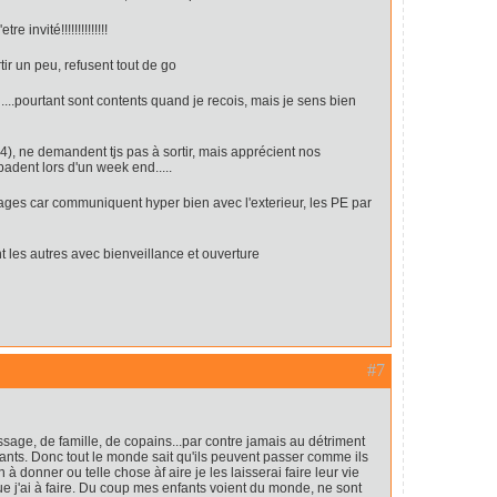
e invité!!!!!!!!!!!!!!
rtir un peu, refusent tout de go
....pourtant sont contents quand je recois, mais je sens bien
 14), ne demandent tjs pas à sortir, mais apprécient nos
dent lors d'un week end.....
uvages car communiquent hyper bien avec l'exterieur, les PE par
t les autres avec bienveillance et ouverture
#7
sage, de famille, de copains...par contre jamais au détriment
ants. Donc tout le monde sait qu'ils peuvent passer comme ils
n à donner ou telle chose àf aire je les laisserai faire leur vie
ue j'ai à faire. Du coup mes enfants voient du monde, ne sont