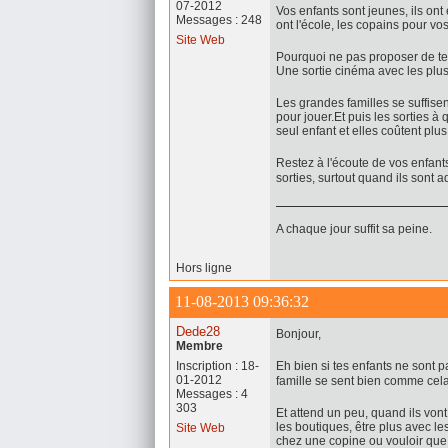
07-2012
Vos enfants sont jeunes, ils ont
Messages : 248
ont l'école, les copains pour vo
Site Web
Pourquoi ne pas proposer de t
Une sortie cinéma avec les plus
Les grandes familles se suffisen
pour jouer.Et puis les sorties 
seul enfant et elles coûtent plu
Restez à l'écoute de vos enfants 
sorties, surtout quand ils sont 
A chaque jour suffit sa peine.
Hors ligne
11-08-2013 09:36:32
Dede28
Bonjour,
Membre
Inscription : 18-
Eh bien si tes enfants ne sont 
01-2012
famille se sent bien comme cel
Messages : 4
303
Et attend un peu, quand ils vont
les boutiques, être plus avec le
Site Web
chez une copine ou vouloir que l