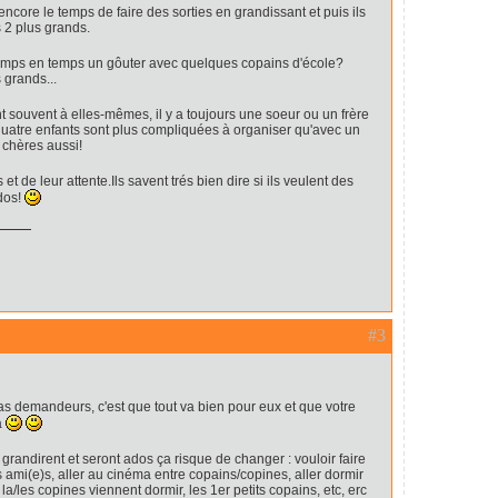
 encore le temps de faire des sorties en grandissant et puis ils
s 2 plus grands.
emps en temps un gôuter avec quelques copains d'école?
 grands...
t souvent à elles-mêmes, il y a toujours une soeur ou un frère
à quatre enfants sont plus compliquées à organiser qu'avec un
s chères aussi!
et de leur attente.Ils savent trés bien dire si ils veulent des
ados!
#3
pas demandeurs, c'est que tout va bien pour eux et que votre
a
 grandirent et seront ados ça risque de changer : vouloir faire
s ami(e)s, aller au cinéma entre copains/copines, aller dormir
a/les copines viennent dormir, les 1er petits copains, etc, erc