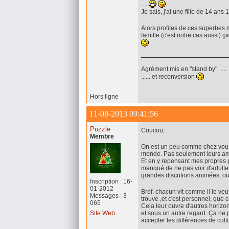
....
Je sais, j'ai une fille de 14 ans 
Alors profites de ces superbes 
famille (c'est notre cas aussi
Agrément mis en "stand by" ....
...... et reconversion
Hors ligne
11-08-2013 09:41:56
Puzzle
Coucou,
Membre
On est un peu comme chez vous 
monde. Pas seulement leurs ami
Et en y repensant mes propres p
manqué de ne pas voir d'adulte
grandes discutions animées, ou p
Inscription : 16-
01-2012
Bref, chacun vit comme il le ve
Messages : 3
trouve ,et c'est personnel, que c
065
Cela leur ouvre d'autres horizon
Site Web
et sous un autre regard. Ça ne p
accepter les différences de cultu