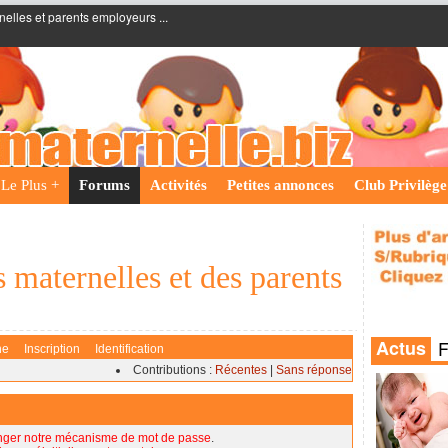
nelles et parents employeurs ...
Le Plus +
Forums
Activités
Petites annonces
Club Privilège
 maternelles et des parents
he
Inscription
Identification
Contributions :
Récentes
|
Sans réponse
nger notre mécanisme de mot de passe
.