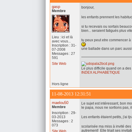
gasp
bonjour,
Membre
les enfants prennent les habit
si tu recevais ou sortais beauco
bien... seraient fatigués plus vite 
Lieu : ici et là
tu peux peut etre commencer à 
avec vous...
Inscription : 31-
une ballade dans un parc aussi 
07-2008
Messages : 27
591
Site Web
Le plus difficile quand on a des 
INDEX ALPHABETIQUE
Hors ligne
11-08-2013 12:31:51
maelou50
Le sujet est intéressant, bon mo
Membre
le papa, nous ne sortions pas, il
Inscription : 29-
03-2013
Les enfants étaient petits, j'ai tj
Messages : 2
073
scolarisée ma miss à invité des
autrement! Elle triait ses invita
Site Web