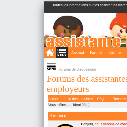
Toutes les informations sur les assistantes mater
;
Assmat
Parents
Enfants
forums de discussions
Forums des assistantes
employeurs
Accueil
Liste des membres
Règles
Recherc
Vous n'êtes pas identifié(e).
Annonce
Bonjour,
nous venons de cha