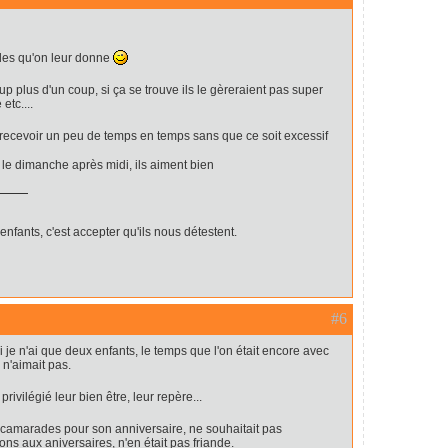
udes qu'on leur donne
up plus d'un coup, si ça se trouve ils le gèreraient pas super
etc....
recevoir un peu de temps en temps sans que ce soit excessif
le dimanche après midi, ils aiment bien
enfants, c'est accepter qu'ils nous détestent.
#6
i je n'ai que deux enfants, le temps que l'on était encore avec
 n'aimait pas.
s privilégié leur bien être, leur repère...
 camarades pour son anniversaire, ne souhaitait pas
tions aux aniversaires, n'en était pas friande.