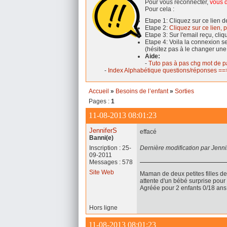
Pour vous reconnecter,
vous d
Pour cela :
Etape 1: Cliquez sur ce lien 
Etape 2:
Cliquez sur ce lien, p
Etape 3: Sur l'email reçu, cli
Etape 4: Voila la connexion 
(hésitez pas à le changer une
Aide:
-
Tuto pas à pas chg mot de p
-
Index Alphabétique questions/réponses ==>
Accueil
»
Besoins de l’enfant
»
Sorties
Pages :
1
11-08-2013 08:01:23
JenniferS
effacé
Banni(e)
Inscription : 25-
Dernière modification par Jenn
09-2011
Messages : 578
Site Web
Maman de deux petites filles de 
attente d'un bébé surprise pour
Agréée pour 2 enfants 0/18 ans
Hors ligne
11-08-2013 08:01:23