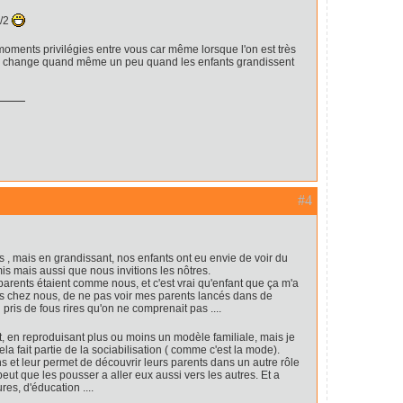
1/2
moments privilégies entre vous car même lorsque l'on est très
) ça change quand même un peu quand les enfants grandissent
#4
, mais en grandissant, nos enfants ont eu envie de voir du
s mais aussi que nous invitions les nôtres.
arents étaient comme nous, et c'est vrai qu'enfant que ça m'a
s chez nous, de ne pas voir mes parents lancés dans de
ris de fous rires qu'on ne comprenait pas ....
ut, en reproduisant plus ou moins un modèle familiale, mais je
ela fait partie de la sociabilisation ( comme c'est la mode).
s et leur permet de découvrir leurs parents dans un autre rôle
eut que les pousser a aller eux aussi vers les autres. Et a
res, d'éducation ....