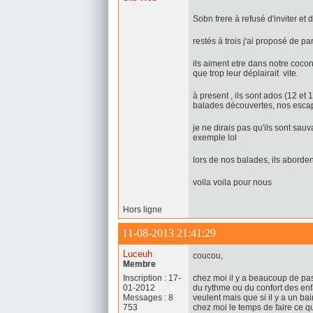
Sobn frere à refusé d'inviter et d'etr
restés à trois j'ai proposé de pa
ils aiment etre dans notre cocon
que trop leur déplairait vite.
à present , ils sont ados (12 et
balades découvertes, nos escapa
je ne dirais pas qu'ils sont sa
exemple lol
lors de nos balades, ils aborden
voila voila pour nous
Hors ligne
11-08-2013 21:41:29
Luceuh
coucou,
Membre
Inscription : 17-
chez moi il y a beaucoup de pas
01-2012
du rythme ou du confort des enf
Messages : 8
veulent mais que si il y a un bai
753
chez moi le temps de faire ce q