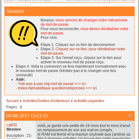
Annonce
Bonjour,
nous venons de changer notre mécanisme
de mot de passe
.
Pour vous reconnecter,
vous devez réinitialiser votre
mot de passe
.
Pour cela :
Etape 1: Cliquez sur ce lien de deconnexion
Etape 2:
Cliquez sur ce lien, pour réinitialiser votre
mot de passe.
Etape 3: Sur l'email reçu, cliquez sur le lien pour
activer le nouveau mot de passe reçu.
Etape 4: Voila la connexion se fera maintenant normalement avec
le nouveau mot de passe (hésitez pas à le changer une fois
connecté)
Aide:
-
Tuto pas à pas chg mot de passe ==> ici
-
Index Alphabétique questions/réponses ==> ici
Accueil
»
Activités/Sorties d'exterieurs
»
activités payantes.
Pages :
1
04-08-2015 15:21:15
#1
cali31
voilà, je garde une petite de 18 mois tout le mois d'aout
Membre
en remplacement de son ass mat en congés.
le RAM est fermé et la maman souhaite que j'amène sa
Inscription : 21-
fille à diverses activités: j'ai trouvé des petits spectacles