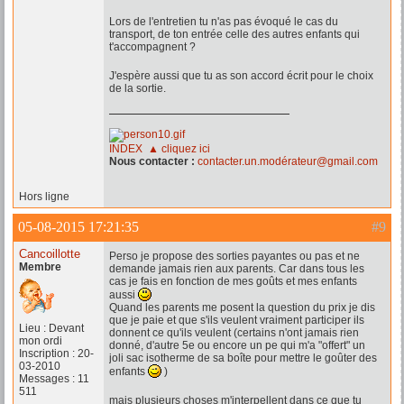
Lors de l'entretien tu n'as pas évoqué le cas du
transport, de ton entrée celle des autres enfants qui
t'accompagnent ?
J'espère aussi que tu as son accord écrit pour le choix
de la sortie.
INDEX ▲ cliquez ici
Nous contacter :
contacter.un.modérateur@gmail.com
Hors ligne
05-08-2015 17:21:35
#9
Cancoillotte
Perso je propose des sorties payantes ou pas et ne
Membre
demande jamais rien aux parents. Car dans tous les
cas je fais en fonction de mes goûts et mes enfants
aussi
Quand les parents me posent la question du prix je dis
que je paie et que s'ils veulent vraiment participer ils
Lieu : Devant
donnent ce qu'ils veulent (certains n'ont jamais rien
mon ordi
donné, d'autre 5e ou encore un pe qui m'a "offert" un
Inscription : 20-
joli sac isotherme de sa boîte pour mettre le goûter des
03-2010
enfants
)
Messages : 11
511
mais plusieurs choses m'interpellent dans ce que tu