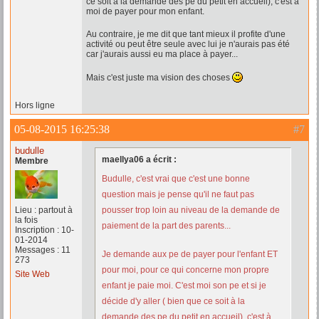
ce soit à la demande des pe du petit en accueil), c'est à
moi de payer pour mon enfant.
Au contraire, je me dit que tant mieux il profite d'une
activité ou peut être seule avec lui je n'aurais pas été
car j'aurais aussi eu ma place à payer...
Mais c'est juste ma vision des choses
Hors ligne
05-08-2015 16:25:38
#7
budulle
maellya06 a écrit :
Membre
Budulle, c'est vrai que c'est une bonne
question mais je pense qu'il ne faut pas
Lieu : partout à
pousser trop loin au niveau de la demande de
la fois
paiement de la part des parents...
Inscription : 10-
01-2014
Messages : 11
Je demande aux pe de payer pour l'enfant ET
273
pour moi, pour ce qui concerne mon propre
Site Web
enfant je paie moi. C'est moi son pe et si je
décide d'y aller ( bien que ce soit à la
demande des pe du petit en accueil), c'est à