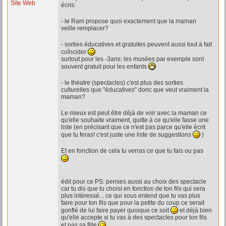
Site Web
écris:
- le Ram propose quoi exactement que la maman
veille remplacer?
- sorties éducatives et gratuites peuvent aussi tout à fait
coîncider
surtout pour les -3ans: les musées par exemple sont
souvent gratuit pour les enfants
- le théatre (spectacles) c'est plus des sorties
culturelles que "éducatives" donc que veut vraiment la
maman?
Le mieux est peut être déjà de voir avec la maman ce
qu'elle souhaite vraiment, quitte à ce qu'elle fasse une
liste (en précisant que ce n'est pas parce qu'elle écrit
que tu feras! c'est juste une liste de suggestions
)
Et en fonction de cela tu verras ce que tu fais ou pas
édit pour ce PS: penses aussi au choix des spectacle
car tu dis que tu choisi en fonction de ton fils qui sera
plus intéressé... ce qui sous entend que tu vas plus
faire pour ton fils que pour la petite du coup ce serait
gonflé de lui faire payer quoique ce soit
et déjà bien
qu'elle accepte si tu vas à des spectacles pour ton fils
et pas sa fille