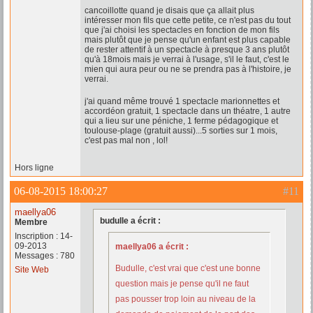
cancoillotte quand je disais que ça allait plus
intéresser mon fils que cette petite, ce n'est pas du tout
que j'ai choisi les spectacles en fonction de mon fils
mais plutôt que je pense qu'un enfant est plus capable
de rester attentif à un spectacle à presque 3 ans plutôt
qu'à 18mois mais je verrai à l'usage, s'il le faut, c'est le
mien qui aura peur ou ne se prendra pas à l'histoire, je
verrai.
j'ai quand même trouvé 1 spectacle marionnettes et
accordéon gratuit, 1 spectacle dans un théatre, 1 autre
qui a lieu sur une péniche, 1 ferme pédagogique et
toulouse-plage (gratuit aussi)...5 sorties sur 1 mois,
c'est pas mal non , lol!
Hors ligne
06-08-2015 18:00:27
#11
maellya06
budulle a écrit :
Membre
Inscription : 14-
09-2013
maellya06 a écrit :
Messages : 780
Budulle, c'est vrai que c'est une bonne
Site Web
question mais je pense qu'il ne faut
pas pousser trop loin au niveau de la