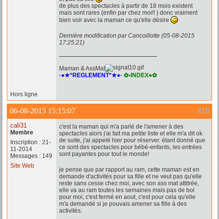
de plus des spectacles à partir de 18 mois existent
mais sont rares (enfin par chez moi!! ) donc vraiment
bien voir avec la maman ce qu'elle désire
Dernière modification par Cancoillotte (05-08-2015
17:25:21)
Maman & AssMat
·●★*REGLEMENT*★●·
✿•INDEX●✿
Hors ligne
06-08-2015 15:15:07
#10
cali31
c'est la maman qui m'a parlé de l'amener à des
Membre
spectacles alors j'ai fait ma petite liste et elle m'a dit ok
de suite, j'ai appelé hier pour réserver. étant donné que
Inscription : 21-
ce sont des spectacles pour bébé-enfants, les entrées
11-2014
sont payantes pour tout le monde!
Messages : 149
Site Web
je pense que par rapport au ram, cette maman est en
demande d'activités pour sa fille et ne veut pas qu'elle
reste sans cesse chez moi, avec son ass mat attitrée,
elle va au ram toutes les semaines mais pas de bol
pour moi, c'est fermé en aout, c'est pour cela qu'elle
m'a demandé si je pouvais amener sa fille à des
activités.