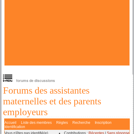
forums de discussions
Forums des assistantes
maternelles et des parents
employeurs
Accueil
Liste des membres
Règles
Recherche
Inscription
Identification
Vous n'êtes pas identifié(e).
Contributions :
Récentes
|
Sans réponse