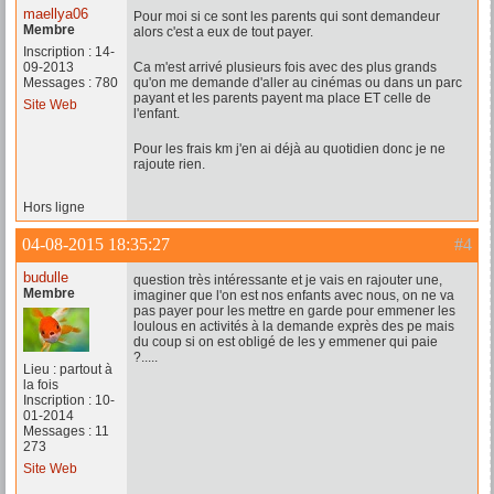
maellya06
Pour moi si ce sont les parents qui sont demandeur
Membre
alors c'est a eux de tout payer.
Inscription : 14-
09-2013
Ca m'est arrivé plusieurs fois avec des plus grands
Messages : 780
qu'on me demande d'aller au cinémas ou dans un parc
payant et les parents payent ma place ET celle de
Site Web
l'enfant.
Pour les frais km j'en ai déjà au quotidien donc je ne
rajoute rien.
Hors ligne
04-08-2015 18:35:27
#4
budulle
question très intéressante et je vais en rajouter une,
Membre
imaginer que l'on est nos enfants avec nous, on ne va
pas payer pour les mettre en garde pour emmener les
loulous en activités à la demande exprès des pe mais
du coup si on est obligé de les y emmener qui paie
?.....
Lieu : partout à
la fois
Inscription : 10-
01-2014
Messages : 11
273
Site Web