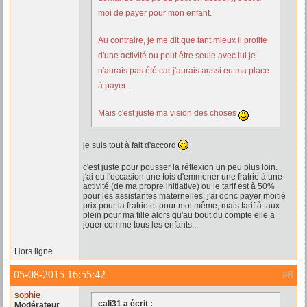
moi de payer pour mon enfant.
Au contraire, je me dit que tant mieux il profite
d'une activité ou peut être seule avec lui je
n'aurais pas été car j'aurais aussi eu ma place
à payer...
Mais c'est juste ma vision des choses
je suis tout à fait d'accord
c'est juste pour pousser la réflexion un peu plus loin.
j'ai eu l'occasion une fois d'emmener une fratrie à une
activité (de ma propre initiative) ou le tarif est à 50%
pour les assistantes maternelles, j'ai donc payer moitié
prix pour la fratrie et pour moi même, mais tarif à taux
plein pour ma fille alors qu'au bout du compte elle a
jouer comme tous les enfants...
Hors ligne
05-08-2015 16:55:42
#8
sophie
cali31 a écrit :
Modérateur