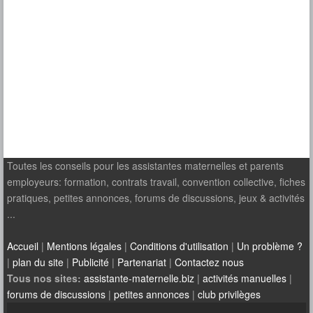
Toutes les conseils pour les assistantes maternelles et parents
employeurs: formation, contrats travail, convention collective, fiches
pratiques, petites annonces, forums de discussions, jeux & activités
...
Accueil
|
Mentions légales
|
Conditions d'utilisation
|
Un problème ?
|
plan du site
|
Publicité
|
Partenariat
|
Contactez nous
Tous nos sites:
assistante-maternelle.biz
|
activités manuelles
|
forums de discussions
|
petites annonces
|
club privilèges