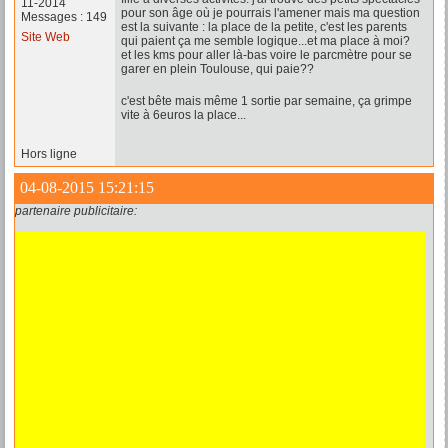
11-2014
pour son âge où je pourrais l'amener mais ma question
Messages : 149
est la suivante : la place de la petite, c'est les parents
Site Web
qui paient ça me semble logique...et ma place à moi?
et les kms pour aller là-bas voire le parcmètre pour se
garer en plein Toulouse, qui paie??
c'est bête mais même 1 sortie par semaine, ça grimpe
vite à 6euros la place...
Hors ligne
04-08-2015 15:21:15
partenaire publicitaire: