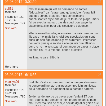
05-08-2015 15:02:59
#5
cali31
c'est la maman qui est en demande de sorties
Membre
"éducatives". ça n'aurait tenu qu'à moi, je n'aurai fait
que des sorties gratuites mais certes moins
Inscription : 21-
enrichissantes style aire de jeux, toulouse plage...mais
11-2014
j'ai vu avec la maman, pas de souci pour payer la
Messages : 149
place de sa fille, pour elle s'était une évidence.
Site Web
effectivement budulle, tu as raison, je vais prendre mon
fils avec moi mais j'ai choisi des spectacles qui sont
aussi de son âge et donc ça va surement l'intéresser,
peut-être plus que sa fille à elle qui n'a que 18 mois
donc je ne me vois pas lui demander de payer la place
de mon fils...et la mienne, bonne question...
les kms, je vais réfléchir
Hors ligne
05-08-2015 16:16:55
#6
maellya06
Budulle, c'est vrai que c'est une bonne question mais
Membre
je pense qu'il ne faut pas pousser trop loin au niveau
de la demande de paiement de la part des parents...
Inscription : 14-
09-2013
Messages : 780
Je demande aux pe de payer pour l'enfant ET pour
moi, pour ce qui concerne mon propre enfant je paie
Site Web
moi. C'est moi son pe et si je décide d'y aller ( bien que