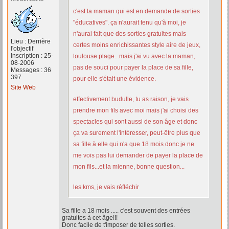
c'est la maman qui est en demande de sorties
"éducatives". ça n'aurait tenu qu'à moi, je
n'aurai fait que des sorties gratuites mais
Lieu : Derrière
certes moins enrichissantes style aire de jeux,
l'objectif
Inscription : 25-
toulouse plage...mais j'ai vu avec la maman,
08-2006
pas de souci pour payer la place de sa fille,
Messages : 36
397
pour elle s'était une évidence.
Site Web
effectivement budulle, tu as raison, je vais
prendre mon fils avec moi mais j'ai choisi des
spectacles qui sont aussi de son âge et donc
ça va surement l'intéresser, peut-être plus que
sa fille à elle qui n'a que 18 mois donc je ne
me vois pas lui demander de payer la place de
mon fils...et la mienne, bonne question...
les kms, je vais réfléchir
Sa fille a 18 mois ..... c'est souvent des entrées
gratuites à cet âge!!!
Donc facile de t'imposer de telles sorties.