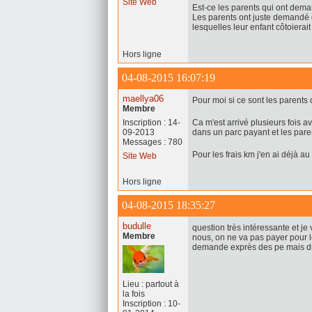
Site Web
Est-ce les parents qui ont dem
Les parents ont juste demandé di
lesquelles leur enfant côtoierait 
Hors ligne
04-08-2015 16:07:19
maellya06
Pour moi si ce sont les parents 
Membre
Inscription : 14-
Ca m'est arrivé plusieurs fois
09-2013
dans un parc payant et les pare
Messages : 780
Pour les frais km j'en ai déjà au
Site Web
Hors ligne
04-08-2015 18:35:27
budulle
question très intéressante et je
Membre
nous, on ne va pas payer pour l
demande exprès des pe mais du c
Lieu : partout à
la fois
Inscription : 10-