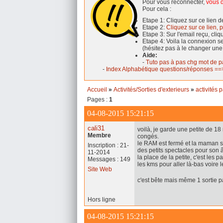
Pour vous reconnecter,
vous d
Pour cela :
Etape 1: Cliquez sur ce lien 
Etape 2:
Cliquez sur ce lien, p
Etape 3: Sur l'email reçu, cli
Etape 4: Voila la connexion 
(hésitez pas à le changer une
Aide:
-
Tuto pas à pas chg mot de p
-
Index Alphabétique questions/réponses ==>
Accueil
»
Activités/Sorties d'exterieurs
»
activités 
Pages :
1
04-08-2015 15:21:15
cali31
voilà, je garde une petite de 1
Membre
congés.
le RAM est fermé et la maman sou
Inscription : 21-
des petits spectacles pour son 
11-2014
la place de la petite, c'est les
Messages : 149
les kms pour aller là-bas voire
Site Web
c'est bête mais même 1 sortie pa
Hors ligne
04-08-2015 15:21:15