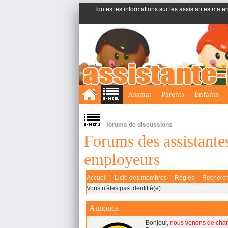
Toutes les informations sur les assistantes mater
;
Assmat
Parents
Enfants
forums de discussions
Forums des assistantes
employeurs
Accueil
Liste des membres
Règles
Recherc
Vous n'êtes pas identifié(e).
Annonce
Bonjour,
nous venons de cha