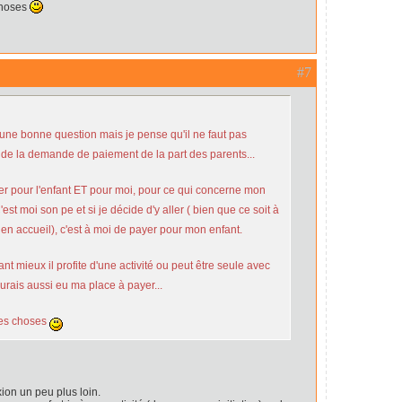
choses
#7
t une bonne question mais je pense qu'il ne faut pas
 de la demande de paiement de la part des parents...
 pour l'enfant ET pour moi, pour ce qui concerne mon
est moi son pe et si je décide d'y aller ( bien que ce soit à
en accueil), c'est à moi de payer pour mon enfant.
ant mieux il profite d'une activité ou peut être seule avec
'aurais aussi eu ma place à payer...
des choses
xion un peu plus loin.