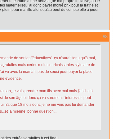
ener une fratrie à une activité (de ma propre initiative) ou le
tes maternelles, j'ai donc payer moitié prix pour la fratrie et
 plein pour ma fille alors qu'au bout du compte elle a jouer
#8
emande de sorties "éducatives". ça n'aurait tenu qu'à moi,
ies gratuites mais certes moins enrichissantes style aire de
 j'ai vu avec la maman, pas de souci pour payer la place
t une évidence.
 raison, je vais prendre mon fils avec moi mais j'ai choisi
si de son âge et donc ça va surement l'intéresser, peut-
e qui n'a que 18 mois donc je ne me vois pas lui demander
s...et la mienne, bonne question...
vent des entrées gratuites à cet âge!!!