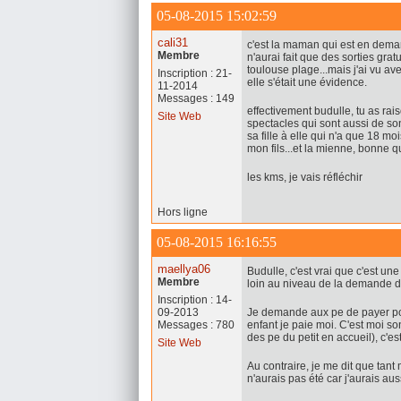
05-08-2015 15:02:59
cali31
c'est la maman qui est en demand
Membre
n'aurai fait que des sorties grat
toulouse plage...mais j'ai vu av
Inscription : 21-
elle s'était une évidence.
11-2014
Messages : 149
effectivement budulle, tu as rais
Site Web
spectacles qui sont aussi de so
sa fille à elle qui n'a que 18 m
mon fils...et la mienne, bonne qu
les kms, je vais réfléchir
Hors ligne
05-08-2015 16:16:55
maellya06
Budulle, c'est vrai que c'est un
Membre
loin au niveau de la demande de
Inscription : 14-
09-2013
Je demande aux pe de payer pou
Messages : 780
enfant je paie moi. C'est moi so
des pe du petit en accueil), c'e
Site Web
Au contraire, je me dit que tant m
n'aurais pas été car j'aurais aus