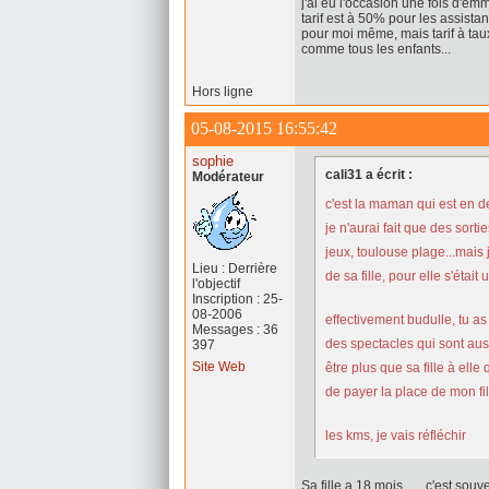
j'ai eu l'occasion une fois d'emm
tarif est à 50% pour les assistan
pour moi même, mais tarif à taux
comme tous les enfants...
Hors ligne
05-08-2015 16:55:42
sophie
cali31 a écrit :
Modérateur
c'est la maman qui est en d
je n'aurai fait que des sort
jeux, toulouse plage...mais
Lieu : Derrière
de sa fille, pour elle s'étai
l'objectif
Inscription : 25-
08-2006
effectivement budulle, tu as
Messages : 36
des spectacles qui sont aus
397
Site Web
être plus que sa fille à ell
de payer la place de mon fil
les kms, je vais réfléchir
Sa fille a 18 mois ..... c'est sou