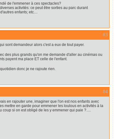
andé de l'emmener à ces spectacles?
verses activités: ce peut être sorties au parc durant
d'autres enfants; etc....
#3
qui sont demandeur alors c'est a eux de tout payer.
 avec des plus grands qu'on me demande d'aller au cinémas ou
nts payent ma place ET celle de l'enfant.
 quotidien donc je ne rajoute rien.
#4
 vais en rajouter une, imaginer que l'on est nos enfants avec
es mettre en garde pour emmener les loulous en activités à la
oup si on est obligé de les y emmener qui paie ?.....