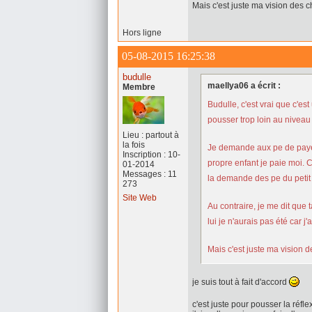
Mais c'est juste ma vision des 
Hors ligne
05-08-2015 16:25:38
budulle
maellya06 a écrit :
Membre
Budulle, c'est vrai que c'es
pousser trop loin au niveau
Lieu : partout à
la fois
Je demande aux pe de payer
Inscription : 10-
propre enfant je paie moi. C'
01-2014
Messages : 11
la demande des pe du petit 
273
Site Web
Au contraire, je me dit que t
lui je n'aurais pas été car j
Mais c'est juste ma vision 
je suis tout à fait d'accord
c'est juste pour pousser la réfle