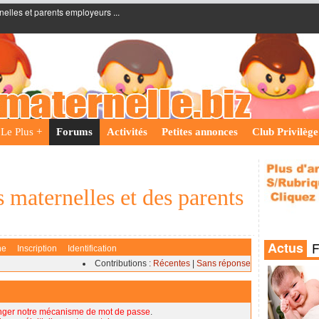
nelles et parents employeurs ...
Le Plus +
Forums
Activités
Petites annonces
Club Privilège
 maternelles et des parents
he
Inscription
Identification
Contributions :
Récentes
|
Sans réponse
nger notre mécanisme de mot de passe
.