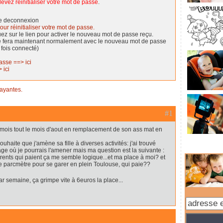
evez réinitialiser votre mot de passe
.
de deconnexion
our réinitialiser votre mot de passe.
quez sur le lien pour activer le nouveau mot de passe reçu.
se fera maintenant normalement avec le nouveau mot de passe
 fois connecté)
asse ==> ici
 ici
payantes.
#1
8 mois tout le mois d'aout en remplacement de son ass mat en
haite que j'amène sa fille à diverses activités: j'ai trouvé
âge où je pourrais l'amener mais ma question est la suivante :
 parents qui paient ça me semble logique...et ma place à moi? et
 le parcmètre pour se garer en plein Toulouse, qui paie??
r semaine, ça grimpe vite à 6euros la place...