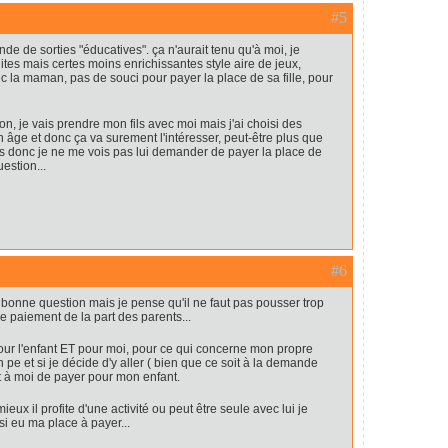
#5
e de sorties "éducatives". ça n'aurait tenu qu'à moi, je
uites mais certes moins enrichissantes style aire de jeux,
ec la maman, pas de souci pour payer la place de sa fille, pour
on, je vais prendre mon fils avec moi mais j'ai choisi des
n âge et donc ça va surement l'intéresser, peut-être plus que
ois donc je ne me vois pas lui demander de payer la place de
estion...
#6
e bonne question mais je pense qu'il ne faut pas pousser trop
 paiement de la part des parents...
r l'enfant ET pour moi, pour ce qui concerne mon propre
n pe et si je décide d'y aller ( bien que ce soit à la demande
st à moi de payer pour mon enfant.
ieux il profite d'une activité ou peut être seule avec lui je
si eu ma place à payer...