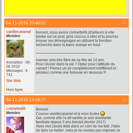
04-11-2016 20:46:52
#2
vanillecaramel
bonsoir, nous avons corinette68 (d'ailleurs si elle
Membre
tombe sur ce post, gros coucou à elle) et tu pourras
trouver ses témoignages en utilisant la fonction
recherche dans la barre orange en haut.
maman solo très fière de sa fille de 14 ans.
Inscription : 06-
Pour réussir dans la vie ? Optez pour l'attitude du
06-2010
canard ! Prenez un air complètement indifférent et
Messages : 8
pédalez comme une furieuse en dessous !!!
741
Site Web
Hors ligne
04-11-2016 23:18:57
#3
corinette68
Bonsoir
Membre
Coucou vanillecaramel et à vous toutes
Oui ,comme elle l'a dit vanille je suis assistante
familiale depuis 3 ans bientot (fevrier 2017)
Alors moi j'avais déjà dans un coin de ma tete ,l'idée
de faire ce metier ,mais je ne voulais pas imposer ce