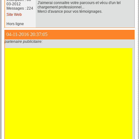
J'aimerai connaitre votre parcours et vécu d'un tel
03-2012
chargement professionnel...
Messages : 224
Merci d'avance pour vos témoignages.
Site Web
Hors ligne
04-11-2016 20:37:05
partenaire publicitaire: