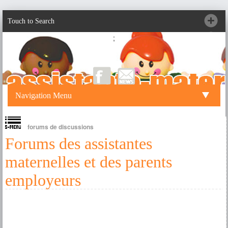
Touch to Search
;
Navigation Menu
forums de discussions
Forums des assistantes
maternelles et des parents
employeurs