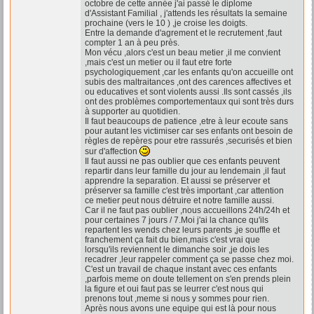
octobre de cette année j'ai passé le diplome
d'Assistant Familial , j'attends les résultats la semaine
prochaine (vers le 10 ) ,je croise les doigts.
Entre la demande d'agrement et le recrutement ,faut
compter 1 an à peu près.
Mon vécu ,alors c'est un beau metier ,il me convient
,mais c'est un metier ou il faut etre forte
psychologiquement ,car les enfants qu'on accueille ont
subis des maltraitances ,ont des carences affectives et
ou educatives et sont violents aussi .Ils sont cassés ,ils
ont des problèmes comportementaux qui sont très durs
à supporter au quotidien.
Il faut beaucoups de patience ,etre à leur ecoute sans
pour autant les victimiser car ses enfants ont besoin de
règles de repères pour etre rassurés ,securisés et bien
sur d'affection
Il faut aussi ne pas oublier que ces enfants peuvent
repartir dans leur famille du jour au lendemain ,il faut
apprendre la separation. Et aussi se préserver et
préserver sa famille c'est très important ,car attention
ce metier peut nous détruire et notre famille aussi.
Car il ne faut pas oublier ,nous accueillons 24h/24h et
pour certaines 7 jours / 7.Moi j'ai la chance qu'ils
repartent les wends chez leurs parents ,je souffle et
franchement ça fait du bien,mais c'est vrai que
lorsqu'ils reviennent le dimanche soir ,je dois les
recadrer ,leur rappeler comment ça se passe chez moi.
C'est un travail de chaque instant avec ces enfants
,parfois meme on doute tellement on s'en prends plein
la figure et oui faut pas se leurrer c'est nous qui
prenons tout ,meme si nous y sommes pour rien.
Après nous avons une equipe qui est là pour nous