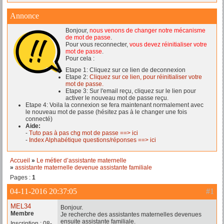
Annonce
Bonjour,
nous venons de changer notre mécanisme
de mot de passe
.
Pour vous reconnecter,
vous devez réinitialiser votre
mot de passe
.
Pour cela :
Etape 1: Cliquez sur ce lien de deconnexion
Etape 2:
Cliquez sur ce lien, pour réinitialiser votre
mot de passe.
Etape 3: Sur l'email reçu, cliquez sur le lien pour
activer le nouveau mot de passe reçu.
Etape 4: Voila la connexion se fera maintenant normalement avec
le nouveau mot de passe (hésitez pas à le changer une fois
connecté)
Aide:
-
Tuto pas à pas chg mot de passe ==> ici
-
Index Alphabétique questions/réponses ==> ici
Accueil
»
Le métier d’assistante maternelle
»
assistante maternelle devenue assistante familiale
Pages :
1
04-11-2016 20:37:05
#1
MEL34
Bonjour.
Membre
Je recherche des assistantes maternelles devenues
ensuite assistante familiale.
Inscription : 08-