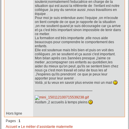
soutenir,normalement l'educatrice en charge de la
situation qui est aussi la référente de l'enfant est notre
collègue ,la psy du service aussi ,nous travaillons en
équipe .
Pour moi je suis entendue avec l'equipe ,on m'ecoute
on tient compte de ce que je rapporte de la situation
,on me soutient quand je suis découragée car ça arrive
et ça c'est très important sinon impossible de tenir dans
ce metier.
La formation est très importante ,elle nous aide
beaucoups pour comprendre le comportement des
enfants.
Elle est soutenue mais très bien et puis on voit des
collègues ,on se soutient et ça aussi c'est important.
Mon bilan après ces 3années presque ,j'aime ce
metier ,accompagner ces enfants au quotidien,les
aider du mieux qu'on peut ,qu'ils se sentent bien chez
nous ça c'est mon travail et celui de tous les af
.J'espères qu'ils prendront ce que je peux leur
apporter pour leur avenir .
Voilà ,si tu veux en savoir plus envoie moi un mail
Assfam ,2 accueils à temps pleins
Hors ligne
Pages :
1
Accueil
»
Le métier d’assistante maternelle