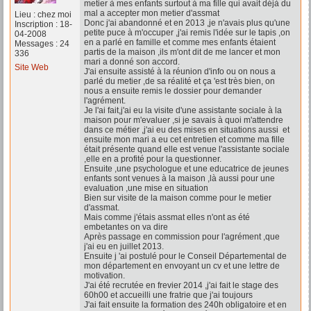
metier à mes enfants surtout à ma fille qui avait déjà du
mal a accepter mon metier d'assmat
Lieu : chez moi
Donc j'ai abandonné et en 2013 ,je n'avais plus qu'une
Inscription : 18-
petite puce à m'occuper ,j'ai remis l'idée sur le tapis ,on
04-2008
en a parlé en famille et comme mes enfants étaient
Messages : 24
partis de la maison ,ils m'ont dit de me lancer et mon
336
mari a donné son accord.
Site Web
J'ai ensuite assisté à la réunion d'info ou on nous a
parlé du metier ,de sa réalité et ça 'est très bien, on
nous a ensuite remis le dossier pour demander
l'agrément.
Je l'ai fait,j'ai eu la visite d'une assistante sociale à la
maison pour m'evaluer ,si je savais à quoi m'attendre
dans ce métier ,j'ai eu des mises en situations aussi et
ensuite mon mari a eu cet entretien et comme ma fille
était présente quand elle est venue l'assistante sociale
,elle en a profité pour la questionner.
Ensuite ,une psychologue et une educatrice de jeunes
enfants sont venues à la maison ,là aussi pour une
evaluation ,une mise en situation
Bien sur visite de la maison comme pour le metier
d'assmat.
Mais comme j'étais assmat elles n'ont as été
embetantes on va dire
Après passage en commission pour l'agrément ,que
j'ai eu en juillet 2013.
Ensuite j 'ai postulé pour le Conseil Départemental de
mon département en envoyant un cv et une lettre de
motivation.
J'ai été recrutée en frevier 2014 ,j'ai fait le stage des
60h00 et accueilli une fratrie que j'ai toujours
J'ai fait ensuite la formation des 240h obligatoire et en