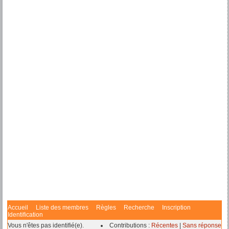
Accueil
Liste des membres
Règles
Recherche
Inscription
Identification
Vous n'êtes pas identifié(e).
Contributions :
Récentes
|
Sans réponse