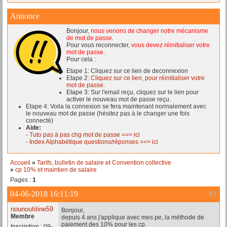
Annonce
Bonjour,
nous venons de changer notre mécanisme
de mot de passe
.
Pour vous reconnecter,
vous devez réinitialiser votre
mot de passe
.
Pour cela :
Etape 1: Cliquez sur ce lien de deconnexion
Etape 2:
Cliquez sur ce lien, pour réinitialiser votre
mot de passe.
Etape 3: Sur l'email reçu, cliquez sur le lien pour
activer le nouveau mot de passe reçu.
Etape 4: Voila la connexion se fera maintenant normalement avec
le nouveau mot de passe (hésitez pas à le changer une fois
connecté)
Aide:
-
Tuto pas à pas chg mot de passe ==> ici
-
Index Alphabétique questions/réponses ==> ici
Accueil
»
Tarifs, bulletin de salaire et Convention collective
»
cp 10% et maintien de salaire
Pages :
1
04-06-2018 16:11:19
#1
nounoutitine59
Bonjour,
Membre
depuis 4 ans j'applique avec mes pe, la méthode de
paiement des 10% pour les cp.
Inscription : 09-