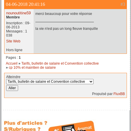
04-06-2018 20:41:16
#3
nounoutitine59
merci beaucoup pour votre réponse
Membre
Inscription : 09-
06-2013
la vie n'est pas un long fleuve tranquille
Messages : 1
038
Site Web
Hors ligne
Pages :
1
Accueil
»
Tarifs, bulletin de salaire et Convention collective
»
cp 10% et maintien de salaire
Atteindre
Propulsé par
FluxBB