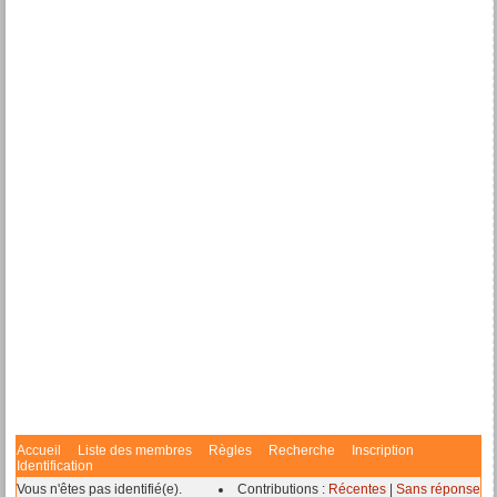
Accueil
Liste des membres
Règles
Recherche
Inscription
Identification
Vous n'êtes pas identifié(e).
Contributions :
Récentes
|
Sans réponse