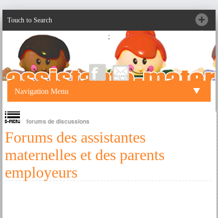
Touch to Search
;
Navigation Menu
forums de discussions
Forums des assistantes
maternelles et des parents
employeurs