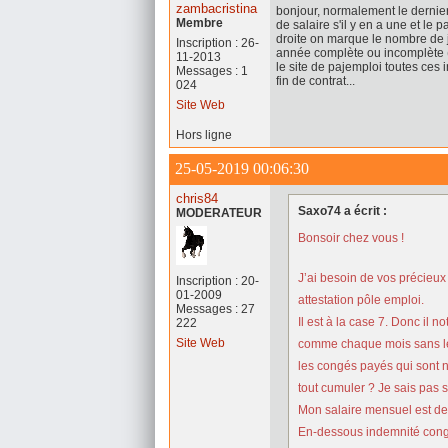
zambacristina
bonjour, normalement le dernier s
Membre
de salaire s'il y en a une et le
droite on marque le nombre de j
Inscription : 26-
année complète ou incomplète (ce
11-2013
le site de pajemploi toutes ces i
Messages : 1
fin de contrat...
024
Site Web
Hors ligne
25-05-2019 00:06:30
chris84
Saxo74 a écrit :
MODERATEUR
Bonsoir chez vous !
J’ai besoin de vos précieux
Inscription : 20-
01-2009
attestation pôle emploi.
Messages : 27
Il est à la case 7. Donc il n
222
Site Web
comme chaque mois sans les
les congés payés qui sont no
tout cumuler ? Je sais pas si 
Mon salaire mensuel est de
En-dessous indemnité cong