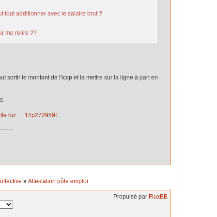
 tout additionner avec le salaire brut ?
ur me relire ??
ut sortir le montant de l'iccp et la mettre sur la ligne à part en
es
nelle.biz … 1#p2729591
ollective
»
Attestation pôle emploi
Propulsé par
FluxBB