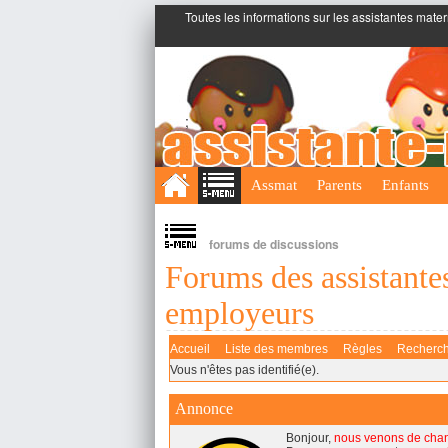
Toutes les informations sur les assistantes mater
;
Assmat
Parents
Enfants
forums de discussions
Forums des assistantes
employeurs
Accueil
Liste des membres
Règles
Recherc
Vous n'êtes pas identifié(e).
Annonce
Bonjour,
nous venons de cha