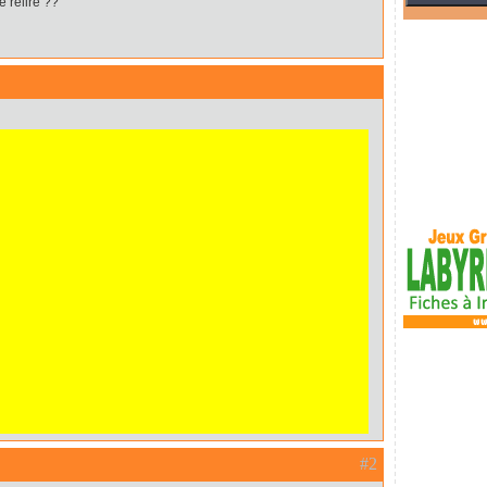
e relire ??
#2