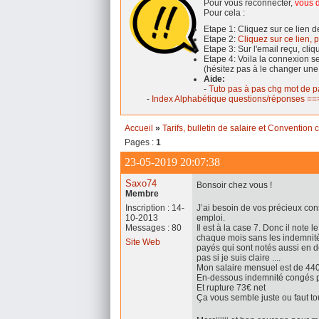
Pour vous reconnecter,
vous d
Pour cela :
Etape 1: Cliquez sur ce lien 
Etape 2:
Cliquez sur ce lien, p
Etape 3: Sur l'email reçu, cli
Etape 4: Voila la connexion 
(hésitez pas à le changer une
Aide:
-
Tuto pas à pas chg mot de p
-
Index Alphabétique questions/réponses ==>
Accueil
»
Tarifs, bulletin de salaire et Convention c
Pages :
1
23-05-2019 20:07:38
Saxo74
Bonsoir chez vous !
Membre
Inscription : 14-
J’ai besoin de vos précieux con
10-2013
emploi.
Messages : 80
Il est à la case 7. Donc il note 
chaque mois sans les indemnité
Site Web
payés qui sont notés aussi en de
pas si je suis claire ....
Mon salaire mensuel est de 440
En-dessous indemnité congés 
Et rupture 73€ net
Ça vous semble juste ou faut tou