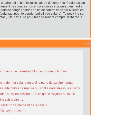
alaire net et brut inclut le salaire du mois + la régularisation
 paiement des congés non encore posés et acquis... en haut à
ours de congés soldés en fin de contrat donc par ailleurs en
la vaut pour le dernier bulletin de salaire). Tu peux lire sur
nfos , il faut tout lire pour bien se rendre compte, le thème la
#3
 conseils. Le parent est bloqué pour remplir mon
ote le dernier salaire en brut je parle du salaire normal
 indemnités de rupture qui sont à noter dessous et sans
tés aussi en dessous. Est ce que c’est juste ou faut il
je suis claire ....
 440€ brut à mettre dans la case 7
és payés 223€ net