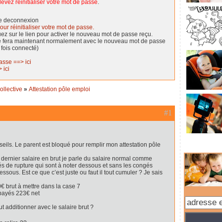
evez réinitialiser votre mot de passe
.
de deconnexion
our réinitialiser votre mot de passe.
quez sur le lien pour activer le nouveau mot de passe reçu.
se fera maintenant normalement avec le nouveau mot de passe
 fois connecté)
asse ==> ici
 ici
ollective
»
Attestation pôle emploi
#1
seils. Le parent est bloqué pour remplir mon attestation pôle
le dernier salaire en brut je parle du salaire normal comme
s de rupture qui sont à noter dessous et sans les congés
ssous. Est ce que c’est juste ou faut il tout cumuler ? Je sais
€ brut à mettre dans la case 7
payés 223€ net
t additionner avec le salaire brut ?