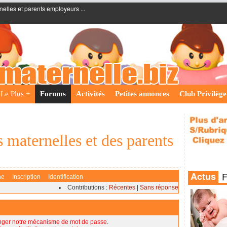
nelles et parents employeurs ...
Le Plus +
Forums
Activités
Petites annonces
Club Privilège
 maternelles et des parents
he
Inscription
Identification
Contributions :
Récentes
|
Sans réponse
nger notre mécanisme de mot de passe
.