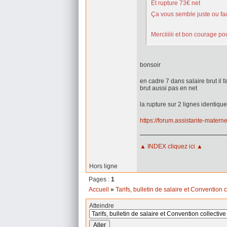
Et rupture 73€ net
Ça vous semble juste ou faut
Merciiiiii et bon courage po
bonsoir
en cadre 7 dans salaire brut il fa
brut aussi pas en net
la rupture sur 2 lignes identiqu
https://forum.assistante-mater
▲ INDEX cliquez ici ▲
Hors ligne
Pages :
1
Accueil
»
Tarifs, bulletin de salaire et Convention c
Atteindre