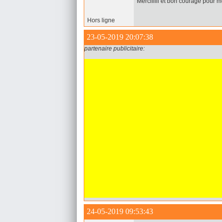
Merciiiiii et bon courage pour m
Hors ligne
23-05-2019 20:07:38
partenaire publicitaire:
24-05-2019 09:53:43