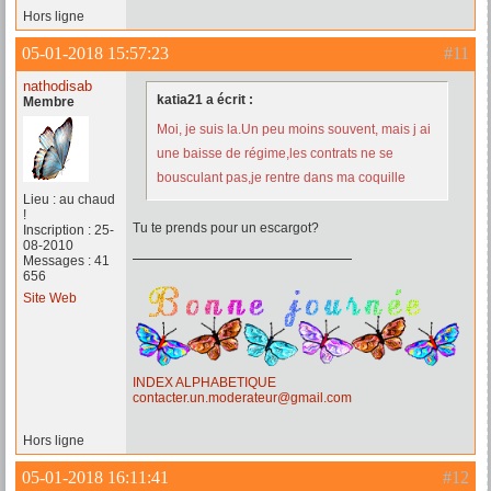
Hors ligne
05-01-2018 15:57:23
#11
nathodisab
katia21 a écrit :
Membre
Moi, je suis la.Un peu moins souvent, mais j ai
une baisse de régime,les contrats ne se
bousculant pas,je rentre dans ma coquille
Lieu : au chaud
!
Tu te prends pour un escargot?
Inscription : 25-
08-2010
Messages : 41
656
Site Web
INDEX ALPHABETIQUE
contacter.un.moderateur@gmail.com
Hors ligne
05-01-2018 16:11:41
#12