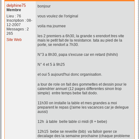
delphine75
bonjour
Membre
Lieu : 76
vous voulez de l'original
Inscription : 08-
12-2007
voila ma journee
Messages : 2
265
les 2 premiers a 6h30, la grande s erendort tres vite
Site Web
mais le petit fait de la resistance. tata au pied de la
porte, se rendort a 7h30.
N°3 a 8h30, papa s'excuse car en retard (hihihi)
N° 4 et 5 à 9h25
et oui 5 aujourd'hui donc organisation.
a tour de role on fait des gommettes et dessin pour le
calendrier annuel (12 pages differentes sinon trop
simple) entre temps bebe fait dodo.
11h30 on installe la table et mes grandes a moi
preparent le repas (j'aime les vacances car je delegue
aussi)
12h à table belle table ci midi (8 + bebe)
12h15 bebe se reveille (bib) va falloir gerer ce
decalage des la semaine prochaine (chaque probleme