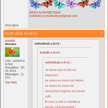
INDEX ALPHABETIQUE
contacter.un.moderateur@gmail.com
Hors ligne
05-01-2018 15:18:52
#6
budulle
nathodisab a écrit :
Membre
budulle a écrit :
Lieu : partout à
nathodisab a écrit :
la fois
Inscription : 10-
Je trouve que le fofo est
01-2014
Messages : 11
tristounet !
273
de moins en moins de fidèles,
Site Web
de moins en moins de
discussions légères sur pause
café...
fb nous a volé la vedette je
pense, c'est dommage !