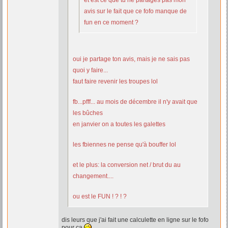
et est ce que tu ne partages pas mon
avis sur le fait que ce fofo manque de
fun en ce moment ?
oui je partage ton avis, mais je ne sais pas
quoi y faire...
faut faire revenir les troupes lol
fb...pfff... au mois de décembre il n'y avait que
les bûches
en janvier on a toutes les galettes
les fbiennes ne pense qu'à bouffer lol
et le plus: la conversion net / brut du au
changement....
ou est le FUN ! ? ! ?
dis leurs que j'ai fait une calculette en ligne sur le fofo
pour ça