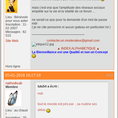
mais c'est vrai que l'amplitude des réseaux sociaux
empiète sur la vie et la vitalité de ce forum ...
Lieu : Bénévole
ne serait-ce que pour la demande d'un mot de passe
pour vous aider
mdr
Inscription : 11-
( je ne cite personne ni aucun gateau en particulier lol )
02-2007
Messages : 82
515
contacter.un.moderateur@gmail.com
Site Web
▲ INDEX ALPHABETIQUE ▲
La Bienveillance est une Qualité et non un Concept
Hors ligne
05-01-2018 16:17:19
#14
nathodisab
lulu54 a écrit :
Membre
mdr
tout le monde est pris par .. sa routine ses
aléas
Lieu : au chaud
!
Inscription : 25-