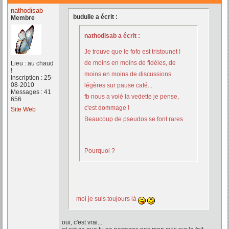
nathodisab
budulle a écrit :
Membre
nathodisab a écrit :
Je trouve que le fofo est tristounet !
de moins en moins de fidèles, de
Lieu : au chaud
!
moins en moins de discussions
Inscription : 25-
08-2010
légères sur pause café...
Messages : 41
fb nous a volé la vedette je pense,
656
c'est dommage !
Site Web
Beaucoup de pseudos se font rares
Pourquoi ?
moi je suis toujours là
oui, c'est vrai...