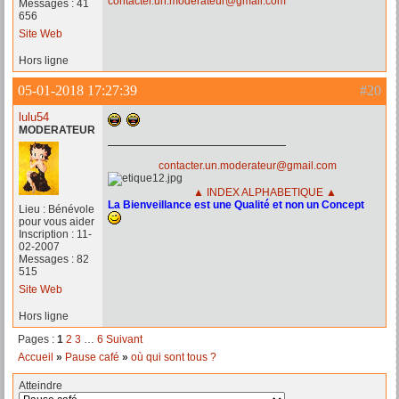
contacter.un.moderateur@gmail.com
Messages : 41
656
Site Web
Hors ligne
05-01-2018 17:27:39
#20
lulu54
MODERATEUR
contacter.un.moderateur@gmail.com
▲ INDEX ALPHABETIQUE ▲
La Bienveillance est une Qualité et non un Concept
Lieu : Bénévole
pour vous aider
Inscription : 11-
02-2007
Messages : 82
515
Site Web
Hors ligne
Pages :
1
2
3
…
6
Suivant
Accueil
»
Pause café
»
où qui sont tous ?
Atteindre