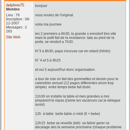
delphine75
bonjour
Membre
Lieu : 76
vous voulez de l'original
Inscription : 08-
12-2007
voila ma journee
Messages : 2
265
les 2 premiers a 6h30, la grande s erendort tres vite
Site Web
mais le petit fait de la resistance. tata au pied de la
porte, se rendort a 7h30.
N°3 a 8h30, papa s'excuse car en retard (hihihi)
N° 4 et 5 à 9h25
et oui 5 aujourd'hui donc organisation.
a tour de role on fait des gommettes et dessin pour le
calendrier annuel (12 pages differentes sinon trop
simple) entre temps bebe fait dodo.
11h30 on installe la table et mes grandes a moi
preparent le repas (j'aime les vacances car je delegue
aussi)
12h à table belle table ci midi (8 + bebe)
12h15 bebe se reveille (bib) va falloir gerer ce
decalage des la semaine prochaine (chaque probleme