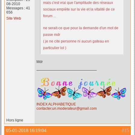
mais c'est vrai que l'amplitude des réseaux
08-2010
Messages : 41
sociaux empiète sur la vie et la vitalité de ce
656
forum ...
Site Web
ne serait-ce que pour la demande d'un mot de
passe mdr
( je ne cite personne ni aucun gateau en
particulier lol )
Mdr
INDEX ALPHABETIQUE
contacter.un.moderateur@gmail.com
Hors ligne
05-01-2018 16:19:04
#15