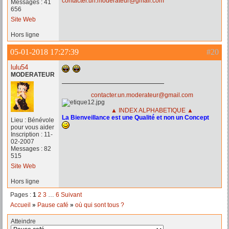
contacter.un.moderateur@gmail.com
Messages : 41
656
Site Web
Hors ligne
05-01-2018 17:27:39
#20
lulu54
MODERATEUR
contacter.un.moderateur@gmail.com
▲ INDEX ALPHABETIQUE ▲
La Bienveillance est une Qualité et non un Concept
Lieu : Bénévole
pour vous aider
Inscription : 11-
02-2007
Messages : 82
515
Site Web
Hors ligne
Pages :
1
2
3
…
6
Suivant
Accueil
»
Pause café
»
où qui sont tous ?
Atteindre