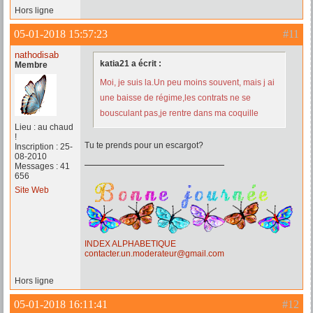
Hors ligne
05-01-2018 15:57:23
#11
nathodisab
katia21 a écrit :
Membre
Moi, je suis la.Un peu moins souvent, mais j ai
une baisse de régime,les contrats ne se
bousculant pas,je rentre dans ma coquille
Lieu : au chaud
!
Tu te prends pour un escargot?
Inscription : 25-
08-2010
Messages : 41
656
Site Web
INDEX ALPHABETIQUE
contacter.un.moderateur@gmail.com
Hors ligne
05-01-2018 16:11:41
#12