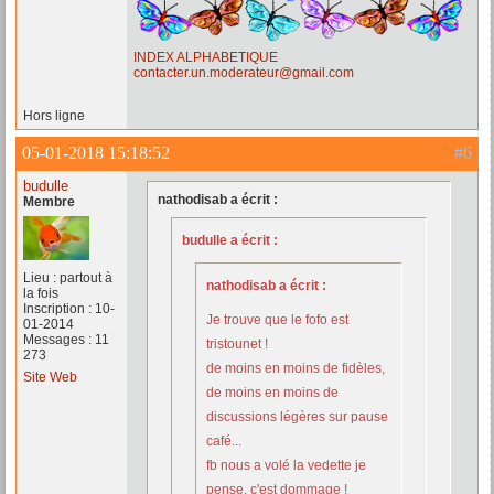
INDEX ALPHABETIQUE
contacter.un.moderateur@gmail.com
Hors ligne
05-01-2018 15:18:52
#6
budulle
nathodisab a écrit :
Membre
budulle a écrit :
Lieu : partout à
nathodisab a écrit :
la fois
Inscription : 10-
Je trouve que le fofo est
01-2014
Messages : 11
tristounet !
273
de moins en moins de fidèles,
Site Web
de moins en moins de
discussions légères sur pause
café...
fb nous a volé la vedette je
pense, c'est dommage !