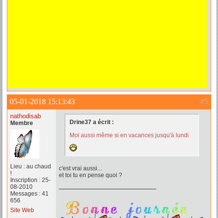
05-01-2018 15:13:43
#5
nathodisab
Drine37 a écrit :
Membre
Moi aussi même si en vacances jusqu'à lundi
Lieu : au chaud
c'est vrai aussi...
!
et toi tu en pense quoi ?
Inscription : 25-
08-2010
Messages : 41
656
Site Web