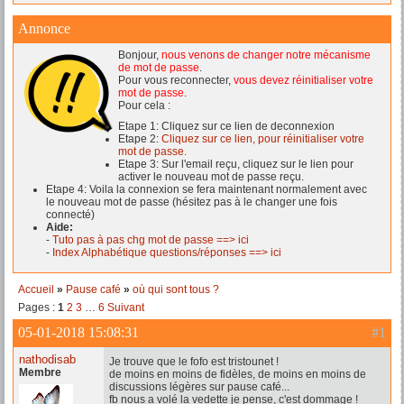
Annonce
Bonjour,
nous venons de changer notre mécanisme
de mot de passe
.
Pour vous reconnecter,
vous devez réinitialiser votre
mot de passe
.
Pour cela :
Etape 1: Cliquez sur ce lien de deconnexion
Etape 2:
Cliquez sur ce lien, pour réinitialiser votre
mot de passe.
Etape 3: Sur l'email reçu, cliquez sur le lien pour
activer le nouveau mot de passe reçu.
Etape 4: Voila la connexion se fera maintenant normalement avec
le nouveau mot de passe (hésitez pas à le changer une fois
connecté)
Aide:
-
Tuto pas à pas chg mot de passe ==> ici
-
Index Alphabétique questions/réponses ==> ici
Accueil
»
Pause café
»
où qui sont tous ?
Pages :
1
2
3
…
6
Suivant
05-01-2018 15:08:31
#1
nathodisab
Je trouve que le fofo est tristounet !
Membre
de moins en moins de fidèles, de moins en moins de
discussions légères sur pause café...
fb nous a volé la vedette je pense, c'est dommage !