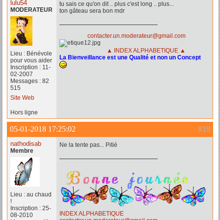
lulu54
tu sais ce qu'on dit .. plus c'est long .. plus...
MODERATEUR
ton gâteau sera bon mdr
contacter.un.moderateur@gmail.com
▲ INDEX ALPHABETIQUE ▲
Lieu : Bénévole
La Bienveillance est une Qualité et non un Concept
pour vous aider
Inscription : 11-
02-2007
Messages : 82
515
Site Web
Hors ligne
05-01-2018 17:25:02
#19
nathodisab
Ne la tente pas... Pitié
Membre
Lieu : au chaud
!
Inscription : 25-
INDEX ALPHABETIQUE
08-2010