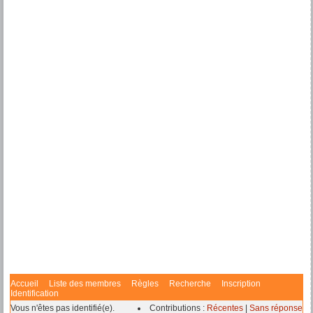
Accueil
Liste des membres
Règles
Recherche
Inscription
Identification
Vous n'êtes pas identifié(e).
Contributions :
Récentes
|
Sans réponse