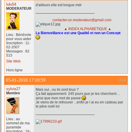
lulu54
d'ailleurs elle est longue mdr
MODERATEUR
contacter.un.moderateur@gmail.com
▲ INDEX ALPHABETIQUE ▲
La Bienveillance est une Qualité et non un Concept
Lieu : Bénévole
pour vous aider
Inscription : 11-
02-2007
Messages : 82
515
Site Web
Hors ligne
05-01-2018 17:10:59
#16
sylvie27
Mais oui , ou ils sont tous ?
Membre
Ça fait apparement 245 jours que je les cherchent ...
ainsi que mon mot de passe
Je viens de le retrouver ...enfin je l ai eu en cadeau par
le père noël lol
Lieu : au
sommet de ma
pyramide
Inscription : 16-