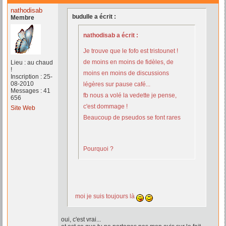
nathodisab
budulle a écrit :
Membre
nathodisab a écrit :
Je trouve que le fofo est tristounet !
de moins en moins de fidèles, de
Lieu : au chaud
!
moins en moins de discussions
Inscription : 25-
08-2010
légères sur pause café...
Messages : 41
fb nous a volé la vedette je pense,
656
c'est dommage !
Site Web
Beaucoup de pseudos se font rares
Pourquoi ?
moi je suis toujours là
oui, c'est vrai...