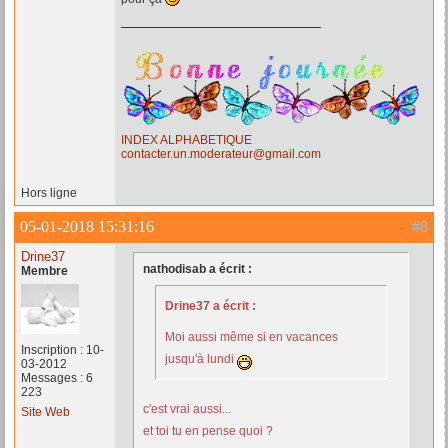
INDEX ALPHABETIQUE
contacter.un.moderateur@gmail.com
Hors ligne
05-01-2018 15:31:16
#8
Drine37
nathodisab a écrit :
Membre
Drine37 a écrit :
Moi aussi même si en vacances
Inscription : 10-
jusqu'à lundi
03-2012
Messages : 6
223
c'est vrai aussi...
Site Web
et toi tu en pense quoi ?