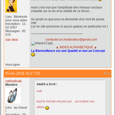
mais c'est vrai que l'amplitude des réseaux sociaux
empiète sur la vie et la vitalité de ce forum ...
Lieu : Bénévole
ne serait-ce que pour la demande d'un mot de passe
pour vous aider
mdr
Inscription : 11-
( je ne cite personne ni aucun gateau en particulier lol )
02-2007
Messages : 82
515
contacter.un.moderateur@gmail.com
Site Web
▲ INDEX ALPHABETIQUE ▲
La Bienveillance est une Qualité et non un Concept
Hors ligne
05-01-2018 16:17:19
#14
nathodisab
lulu54 a écrit :
Membre
mdr
tout le monde est pris par .. sa routine ses
aléas
Lieu : au chaud
!
Inscription : 25-