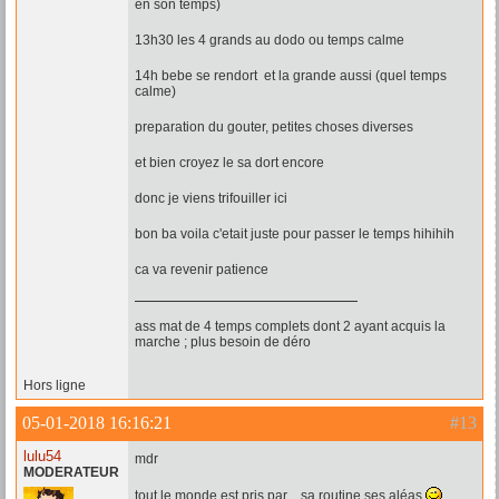
en son temps)
13h30 les 4 grands au dodo ou temps calme
14h bebe se rendort et la grande aussi (quel temps
calme)
preparation du gouter, petites choses diverses
et bien croyez le sa dort encore
donc je viens trifouiller ici
bon ba voila c'etait juste pour passer le temps hihihih
ca va revenir patience
ass mat de 4 temps complets dont 2 ayant acquis la
marche ; plus besoin de déro
Hors ligne
05-01-2018 16:16:21
#13
lulu54
mdr
MODERATEUR
tout le monde est pris par .. sa routine ses aléas