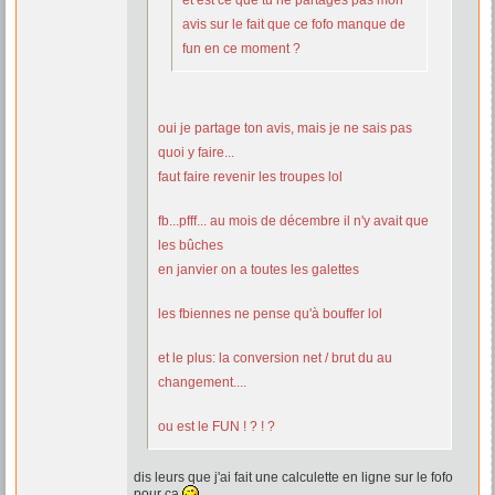
et est ce que tu ne partages pas mon
avis sur le fait que ce fofo manque de
fun en ce moment ?
oui je partage ton avis, mais je ne sais pas
quoi y faire...
faut faire revenir les troupes lol
fb...pfff... au mois de décembre il n'y avait que
les bûches
en janvier on a toutes les galettes
les fbiennes ne pense qu'à bouffer lol
et le plus: la conversion net / brut du au
changement....
ou est le FUN ! ? ! ?
dis leurs que j'ai fait une calculette en ligne sur le fofo
pour ça