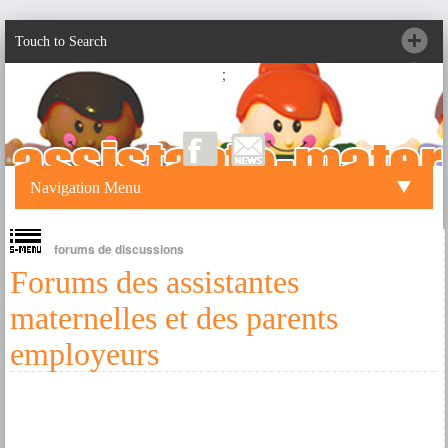
Touch to Search
;
Navigation Menu
forums de discussions
Forums des assistantes
maternelles et des parents
employeurs