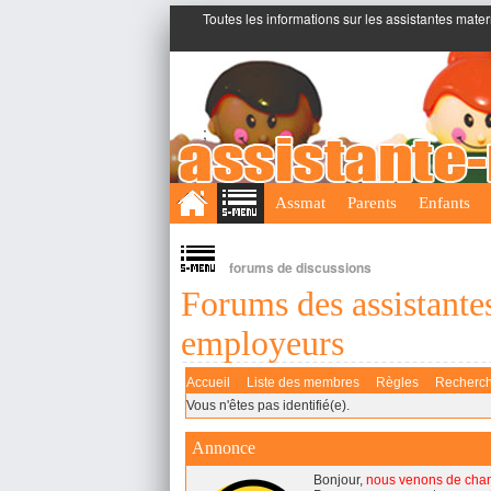
Toutes les informations sur les assistantes mater
;
Assmat
Parents
Enfants
forums de discussions
Forums des assistantes
employeurs
Accueil
Liste des membres
Règles
Recherc
Vous n'êtes pas identifié(e).
Annonce
Bonjour,
nous venons de cha