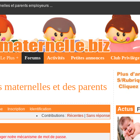
nelles et parents employeurs ...
Le Plus +
Forums
Activités
Petites annonces
Club Privilège
 maternelles et des parents
he
Inscription
Identification
Contributions :
Récentes
|
Sans réponse
nger notre mécanisme de mot de passe
.