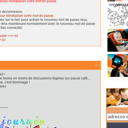
evez réinitialiser votre mot de passe
.
de deconnexion
our réinitialiser votre mot de passe.
quez sur le lien pour activer le nouveau mot de passe reçu.
se fera maintenant normalement avec le nouveau mot de passe
 fois connecté)
asse ==> ici
 ici
#1
et !
e moins en moins de discussions légères sur pause café...
nse, c'est dommage !
ares