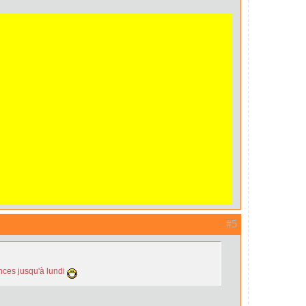
#5
ces jusqu'à lundi