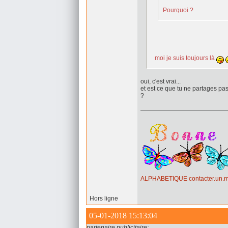
Pourquoi ?
moi je suis toujours là
oui, c'est vrai...
et est ce que tu ne partages pa
?
ALPHABETIQUE
contacter.un
Hors ligne
05-01-2018 15:13:04
partenaire publicitaire: