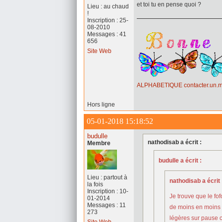
et toi tu en pense quoi ?
Lieu : au chaud
!
Inscription : 25-
08-2010
Messages : 41
656
Site Web
ALPHABETIQUE
contacter.un
Hors ligne
05-01-2018 15:18:52
budulle
nathodisab a écrit :
Membre
budulle a écrit :
Lieu : partout à
nathodisab a écrit 
la fois
Inscription : 10-
Je trouve que le fofo
01-2014
Messages : 11
de moins en moins 
273
légères sur pause c