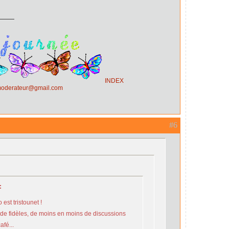
INDEX
.moderateur@gmail.com
#6
:
 est tristounet !
de fidèles, de moins en moins de discussions
afé...