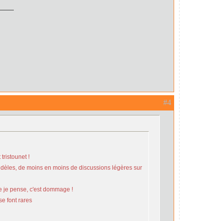
#4
 tristounet !
idèles, de moins en moins de discussions légères sur
te je pense, c'est dommage !
e font rares