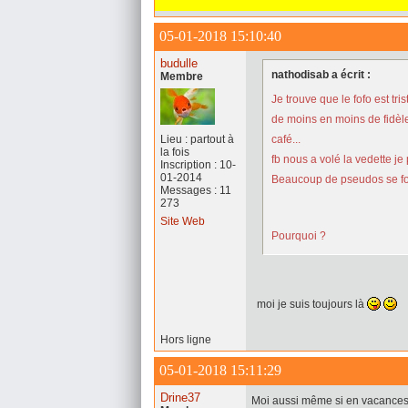
05-01-2018 15:10:40
budulle
nathodisab a écrit :
Membre
Je trouve que le fofo est tris
de moins en moins de fidèl
Lieu : partout à
café...
la fois
fb nous a volé la vedette j
Inscription : 10-
01-2014
Beaucoup de pseudos se fo
Messages : 11
273
Site Web
Pourquoi ?
moi je suis toujours là
Hors ligne
05-01-2018 15:11:29
Drine37
Moi aussi même si en vacances