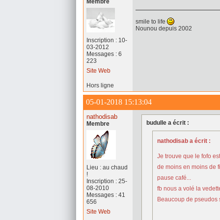
Membre
smile to life
Nounou depuis 2002
Inscription : 10-
03-2012
Messages : 6
223
Site Web
Hors ligne
05-01-2018 15:13:04
nathodisab
budulle a écrit :
Membre
nathodisab a écrit :
Je trouve que le fofo est
de moins en moins de f
Lieu : au chaud
!
pause café...
Inscription : 25-
08-2010
fb nous a volé la vedet
Messages : 41
Beaucoup de pseudos s
656
Site Web