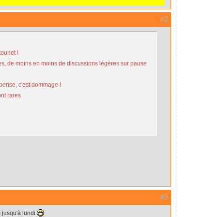
#2
tounet !
es, de moins en moins de discussions légères sur pause
e pense, c'est dommage !
nt rares
#3
 jusqu'à lundi