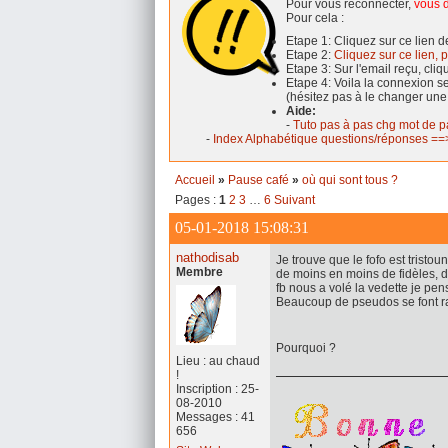
Pour vous reconnecter,
vous d
Pour cela :
Etape 1: Cliquez sur ce lien 
Etape 2:
Cliquez sur ce lien, p
Etape 3: Sur l'email reçu, cli
Etape 4: Voila la connexion 
(hésitez pas à le changer une
Aide:
-
Tuto pas à pas chg mot de p
-
Index Alphabétique questions/réponses ==>
Accueil
»
Pause café
»
où qui sont tous ?
Pages :
1
2
3
…
6
Suivant
05-01-2018 15:08:31
nathodisab
Je trouve que le fofo est tristoun
Membre
de moins en moins de fidèles, d
fb nous a volé la vedette je pe
Beaucoup de pseudos se font r
Pourquoi ?
Lieu : au chaud
!
Inscription : 25-
08-2010
Messages : 41
656