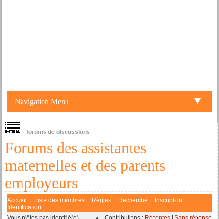
Navigation Menu
forums de discussions
Forums des assistantes
maternelles et des parents
employeurs
Accueil
Liste des membres
Règles
Recherche
Inscription
Identification
Vous n'êtes pas identifié(e).
Contributions :
Récentes
|
Sans réponse