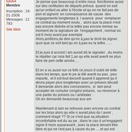
lulu64
Je pense que beaucoup d entre nous fonctionne aussi
Membre
sur des certitudes de départs prévus quand on sait
qu'un enfant va aller à l'école et qu on ne fait pas de
Inscription : 18-
peri et signent en connaissance de cause des
01-2008
engagements longtemps à l avance pour remplacer
Messages : 12
ce contrat au moment voulu , alors que la place n'est
783
pas encore libérée et la lettre pas encore remise au
Site Web
moment de la signature de l'engagement , normal sic
est 6 mois avant par exemple
Alors,arrêtons,de dire qu'on à,pas le droit de,signer
quoi que ce soit tant qu on à,pas eu la lettre .......
Et je,suis d accord l am aurait dû le signaler , du moins
le répéter car cela fait 1,an qu elle avait averti ne plus
faire de peri cette année.....
Et on a vu aussi sur ce fofo ce,souci d oubli de lette
dans les temps, que le pe ai été averti ou pas , peu
importe, et il est tout deconfi quand il apprend qu il
devra payer plus longtemps avec un préavis décalé
Il demande alors des concessions, si lam peut
accepter de cumuler congés/ préavis, ou renoncer à
une partie du préavis ou l antidater ..
On en demandé beaucoup aux am
Maintenant si lam se retrouve avec encore un contrat
sur les bras alors qu elle n aurait plus du l avoir ,
comment réagir ?? Si ce n'est que sa,situation
inconfortable est du au pe , dans le cas d un'engagent
signe 6 mois auparavant , avec la place devant être
libre et qui ne l'est pas à cause du pe .....et qui est