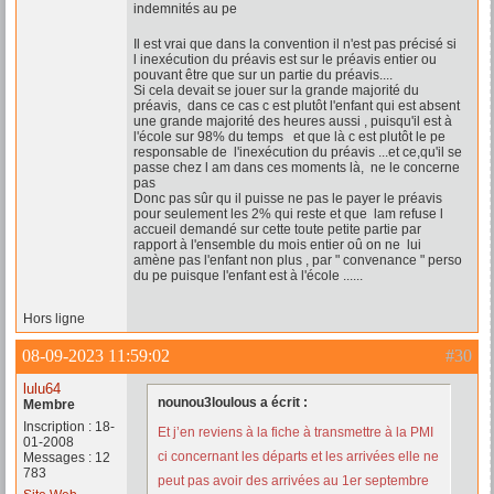
indemnités au pe
Il est vrai que dans la convention il n'est pas précisé si
l inexécution du préavis est sur le préavis entier ou
pouvant être que sur un partie du préavis....
Si cela devait se jouer sur la grande majorité du
préavis, dans ce cas c est plutôt l'enfant qui est absent
une grande majorité des heures aussi , puisqu'il est à
l'école sur 98% du temps et que là c est plutôt le pe
responsable de l'inexécution du préavis ...et ce,qu'il se
passe chez l am dans ces moments là, ne le concerne
pas
Donc pas sûr qu il puisse ne pas le payer le préavis
pour seulement les 2% qui reste et que lam refuse l
accueil demandé sur cette toute petite partie par
rapport à l'ensemble du mois entier oû on ne lui
amène pas l'enfant non plus , par " convenance " perso
du pe puisque l'enfant est à l'école ......
Hors ligne
08-09-2023 11:59:02
#30
lulu64
nounou3loulous a écrit :
Membre
Inscription : 18-
Et j’en reviens à la fiche à transmettre à la PMI
01-2008
ci concernant les départs et les arrivées elle ne
Messages : 12
783
peut pas avoir des arrivées au 1er septembre