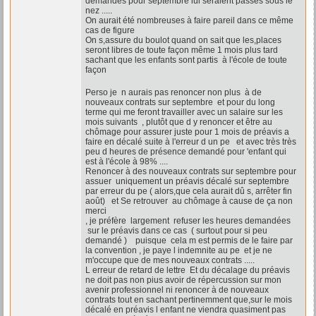
demandes pour septembre lui seraient passés sous le
nez .....
On aurait été nombreuses à faire pareil dans ce même
cas de figure
On s,assure du boulot quand on sait que les,places
seront libres de toute façon même 1 mois plus tard
sachant que les enfants sont partis à l'école de toute
façon
Perso je n aurais pas renoncer non plus à de
nouveaux contrats sur septembre et pour du long
terme qui me feront travailler avec un salaire sur les
mois suivants , plutôt que d y renoncer et être au
chômage pour assurer juste pour 1 mois de préavis a
faire en décalé suite à l'erreur d un pe et avec très très
peu d heures de présence demandé pour 'enfant qui
est à l'école à 98% ....
Renoncer à des nouveaux contrats sur septembre pour
assuer uniquement un préavis décalé sur septembre
par erreur du pe ( alors,que cela aurait dû s, arrêter fin
août) et Se retrouver au chômage à cause de ça non
merci
, je préfère largement refuser les heures demandées
sur le préavis dans ce cas ( surtout pour si peu
demandé ) puisque cela m est permis de le faire par
la convention , je paye l indemnite au pe et je ne
m'occupe que de mes nouveaux contrats .....
L erreur de retard de lettre Et du décalage du préavis
ne doit pas non pius avoir de répercussion sur mon
avenir professionnel ni renoncer à de nouveaux
contrats tout en sachant pertinemment que,sur le mois
décalé en préavis l enfant ne viendra quasiment pas