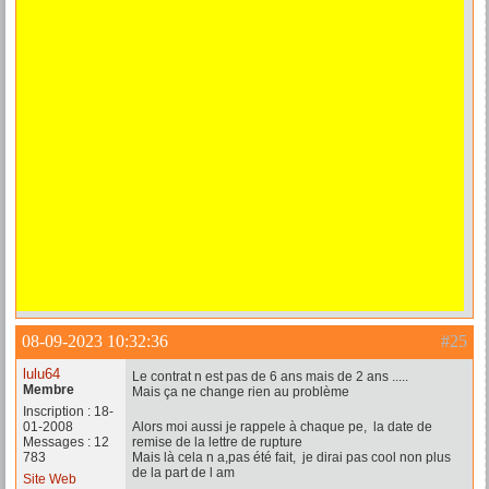
08-09-2023 10:32:36
#25
lulu64
Le contrat n est pas de 6 ans mais de 2 ans .....
Membre
Mais ça ne change rien au problème
Inscription : 18-
01-2008
Alors moi aussi je rappele à chaque pe, la date de
Messages : 12
remise de la lettre de rupture
783
Mais là cela n a,pas été fait, je dirai pas cool non plus
de la part de l am
Site Web