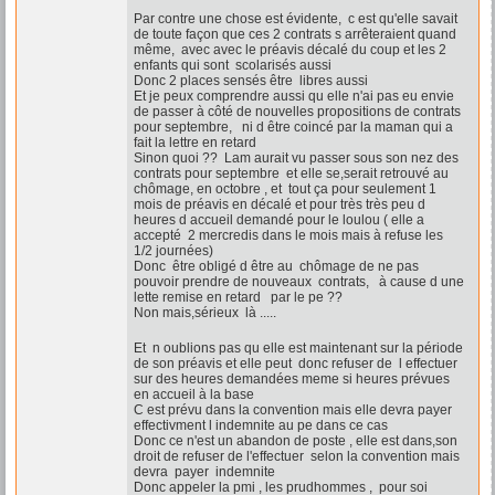
Par contre une chose est évidente, c est qu'elle savait
de toute façon que ces 2 contrats s arrêteraient quand
même, avec avec le préavis décalé du coup et les 2
enfants qui sont scolarisés aussi
Donc 2 places sensés être libres aussi
Et je peux comprendre aussi qu elle n'ai pas eu envie
de passer à côté de nouvelles propositions de contrats
pour septembre, ni d être coincé par la maman qui a
fait la lettre en retard
Sinon quoi ?? Lam aurait vu passer sous son nez des
contrats pour septembre et elle se,serait retrouvé au
chômage, en octobre , et tout ça pour seulement 1
mois de préavis en décalé et pour très très peu d
heures d accueil demandé pour le loulou ( elle a
accepté 2 mercredis dans le mois mais à refuse les
1/2 journées)
Donc être obligé d être au chômage de ne pas
pouvoir prendre de nouveaux contrats, à cause d une
lette remise en retard par le pe ??
Non mais,sérieux là .....
Et n oublions pas qu elle est maintenant sur la période
de son préavis et elle peut donc refuser de l effectuer
sur des heures demandées meme si heures prévues
en accueil à la base
C est prévu dans la convention mais elle devra payer
effectivment l indemnite au pe dans ce cas
Donc ce n'est un abandon de poste , elle est dans,son
droit de refuser de l'effectuer selon la convention mais
devra payer indemnite
Donc appeler la pmi , les prudhommes , pour soi