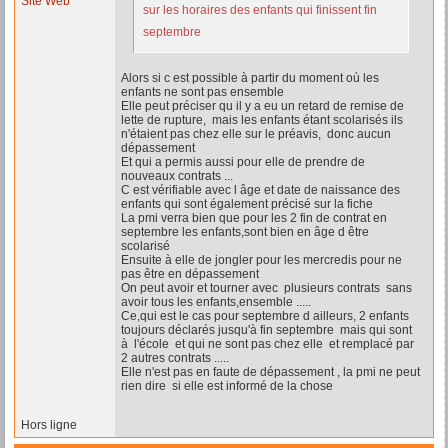
Site Web
sur les horaires des enfants qui finissent fin
septembre
Alors si c est possible à partir du moment où les
enfants ne sont pas ensemble
Elle peut préciser qu il y a eu un retard de remise de
lette de rupture, mais les enfants étant scolarisés ils
n'étaient pas chez elle sur le préavis, donc aucun
dépassement
Et qui a permis aussi pour elle de prendre de
nouveaux contrats ...
C est vérifiable avec l âge et date de naissance des
enfants qui sont également précisé sur la fiche
La pmi verra bien que pour les 2 fin de contrat en
septembre les enfants,sont bien en âge d être
scolarisé
Ensuite à elle de jongler pour les mercredis pour ne
pas être en dépassement
On peut avoir et tourner avec plusieurs contrats sans
avoir tous les enfants,ensemble .....
Ce,qui est le cas pour septembre d ailleurs, 2 enfants
toujours déclarés jusqu'à fin septembre mais qui sont
à l'école et qui ne sont pas chez elle et remplacé par
2 autres contrats .....
Elle n'est pas en faute de dépassement , la pmi ne peut
rien dire si elle est informé de la chose
Hors ligne