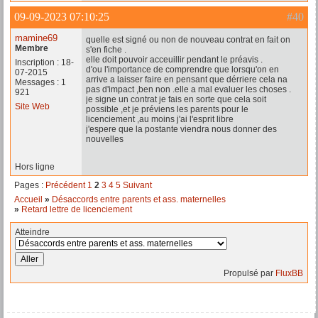
09-09-2023 07:10:25
#40
mamine69
quelle est signé ou non de nouveau contrat en fait on
Membre
s'en fiche .
elle doit pouvoir acceuillir pendant le préavis .
Inscription : 18-
d'ou l'importance de comprendre que lorsqu'on en
07-2015
arrive a laisser faire en pensant que dérriere cela na
Messages : 1
pas d'impact ,ben non .elle a mal evaluer les choses .
921
je signe un contrat je fais en sorte que cela soit
Site Web
possible ,et je préviens les parents pour le
licenciement ,au moins j'ai l'esprit libre
j'espere que la postante viendra nous donner des
nouvelles
Hors ligne
Pages :
Précédent
1
2
3
4
5
Suivant
Accueil
»
Désaccords entre parents et ass. maternelles
»
Retard lettre de licenciement
Atteindre
Propulsé par
FluxBB