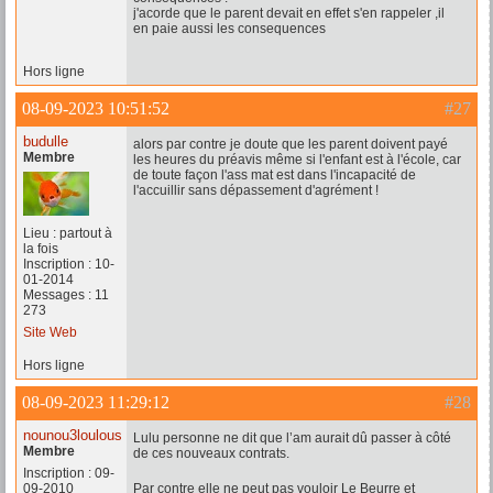
j'acorde que le parent devait en effet s'en rappeler ,il
en paie aussi les consequences
Hors ligne
08-09-2023 10:51:52
#27
budulle
alors par contre je doute que les parent doivent payé
Membre
les heures du préavis même si l'enfant est à l'école, car
de toute façon l'ass mat est dans l'incapacité de
l'accuillir sans dépassement d'agrément !
Lieu : partout à
la fois
Inscription : 10-
01-2014
Messages : 11
273
Site Web
Hors ligne
08-09-2023 11:29:12
#28
nounou3loulous
Lulu personne ne dit que l’am aurait dû passer à côté
Membre
de ces nouveaux contrats.
Inscription : 09-
09-2010
Par contre elle ne peut pas vouloir Le Beurre et