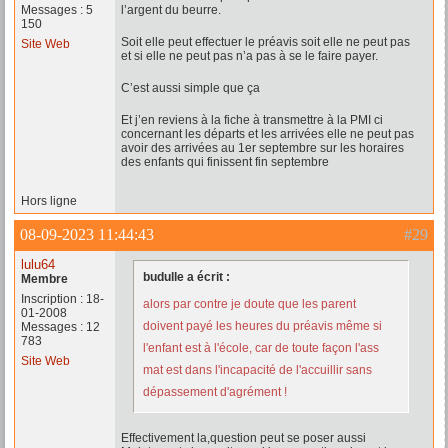
Messages : 5
l’argent du beurre.
150
Soit elle peut effectuer le préavis soit elle ne peut pas
Site Web
et si elle ne peut pas n’a pas à se le faire payer.
C’est aussi simple que ça
Et j’en reviens à la fiche à transmettre à la PMI ci
concernant les départs et les arrivées elle ne peut pas
avoir des arrivées au 1er septembre sur les horaires
des enfants qui finissent fin septembre
Hors ligne
08-09-2023 11:44:43
#29
lulu64
budulle a écrit :
Membre
Inscription : 18-
alors par contre je doute que les parent
01-2008
doivent payé les heures du préavis même si
Messages : 12
783
l'enfant est à l'école, car de toute façon l'ass
Site Web
mat est dans l'incapacité de l'accuillir sans
dépassement d'agrément !
Effectivement la,question peut se poser aussi