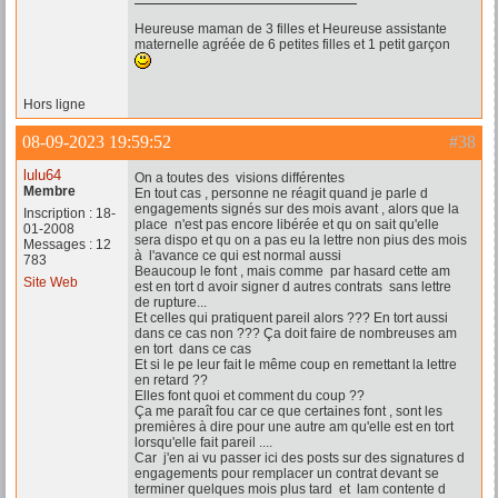
Heureuse maman de 3 filles et Heureuse assistante
maternelle agréée de 6 petites filles et 1 petit garçon
Hors ligne
08-09-2023 19:59:52
#38
lulu64
On a toutes des visions différentes
Membre
En tout cas , personne ne réagit quand je parle d
engagements signés sur des mois avant , alors que la
Inscription : 18-
place n'est pas encore libérée et qu on sait qu'elle
01-2008
sera dispo et qu on a pas eu la lettre non pius des mois
Messages : 12
à l'avance ce qui est normal aussi
783
Beaucoup le font , mais comme par hasard cette am
Site Web
est en tort d avoir signer d autres contrats sans lettre
de rupture...
Et celles qui pratiquent pareil alors ??? En tort aussi
dans ce cas non ??? Ça doit faire de nombreuses am
en tort dans ce cas
Et si le pe leur fait le même coup en remettant la lettre
en retard ??
Elles font quoi et comment du coup ??
Ça me paraît fou car ce que certaines font , sont les
premières à dire pour une autre am qu'elle est en tort
lorsqu'elle fait pareil ....
Car j'en ai vu passer ici des posts sur des signatures d
engagements pour remplacer un contrat devant se
terminer quelques mois plus tard et lam contente d