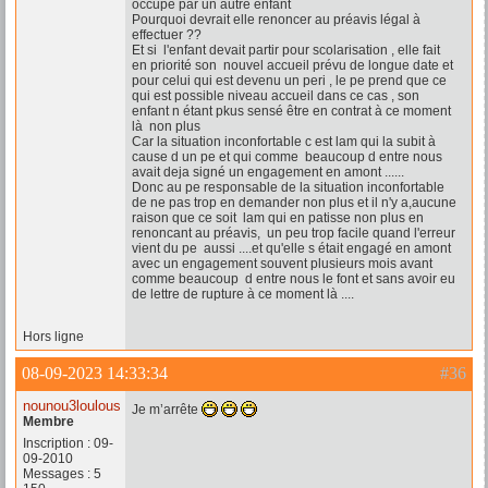
occupé par un autre enfant
Pourquoi devrait elle renoncer au préavis légal à
effectuer ??
Et si l'enfant devait partir pour scolarisation , elle fait
en priorité son nouvel accueil prévu de longue date et
pour celui qui est devenu un peri , le pe prend que ce
qui est possible niveau accueil dans ce cas , son
enfant n étant pkus sensé être en contrat à ce moment
là non plus
Car la situation inconfortable c est lam qui la subit à
cause d un pe et qui comme beaucoup d entre nous
avait deja signé un engagement en amont ......
Donc au pe responsable de la situation inconfortable
de ne pas trop en demander non plus et il n'y a,aucune
raison que ce soit lam qui en patisse non plus en
renoncant au préavis, un peu trop facile quand l'erreur
vient du pe aussi ....et qu'elle s était engagé en amont
avec un engagement souvent plusieurs mois avant
comme beaucoup d entre nous le font et sans avoir eu
de lettre de rupture à ce moment là ....
Hors ligne
08-09-2023 14:33:34
#36
nounou3loulous
Je m’arrête
Membre
Inscription : 09-
09-2010
Messages : 5