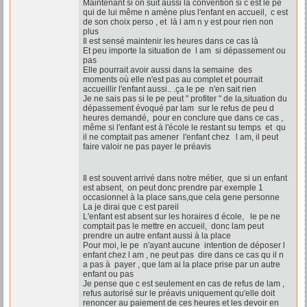
Maintenant si on suit aussi la convention si c est le pe
qui de lui même n amène plus l'enfant en accueil, c est
de son choix perso , et là l am n y est pour rien non
plus
Il est sensé maintenir les heures dans ce cas là
Et peu importe la situation de l am si dépassement ou
pas
Elle pourrait avoir aussi dans la semaine des
moments où elle n'est pas au complet et pourrait
accueillir l'enfant aussi.. .ça le pe n'en sait rien
Je ne sais pas si le pe peut " profiter " de la,situation du
dépassement évoqué par lam sur le refus de peu d
heures demandé, pour en conclure que dans ce cas ,
même si l'enfant est à l'école le restant su temps et qu
il ne comptait pas amener l'enfant chez l am, il peut
faire valoir ne pas payer le préavis
Il est souvent arrivé dans notre métier, que si un enfant
est absent, on peut donc prendre par exemple 1
occasionnel à la place sans,que cela gene personne
La je dirai que c est pareil
L'enfant est absent sur les horaires d école, le pe ne
comptait pas le mettre en accueil, donc lam peut
prendre un autre enfant aussi à la place
Pour moi, le pe n'ayant aucune intention de déposer l
enfant chez l am , ne peut pas dire dans ce cas qu il n
a pas à payer , que lam ai la place prise par un autre
enfant ou pas
Je pense que c est seulement en cas de refus de lam ,
refus autorisé sur le préavis uniquement qu'elle doit
renoncer au paiement de ces heures et les devoir en