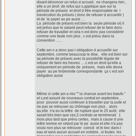
disant dénoncer un refus d accueil, ne changera rien ,
elle a un droit de refus qui s,applique que sur la
période de préavis et droit d être responsable de l
inexécution du préavis ( donc de refuser d accueillir )
et de le payer au pe aussi ....
La période de préavis est bien la seule période oû il
est prévu que le salarié peut refuser de le faire donc
refuser de travailler et cela n est donc pas considérér
comme une faute non plus , c est prévu dans la
convention .......
Cette am n a donc pas l obligation d accueillir sur
septembre, comme beaucoup le dise, elle est bien sur
sa période de préavis avec la possibilité légale de
refuser de faire les heures .....c est un droit qu'elle a
uniquement en période de préavis, mais elle devra
payer au pe lindemnite correspondante ça c est son
obligation aussi
Même si cette am a mis "" la charrue avant les bœufs "
et s,est assuré de nouveaux contrat en septembre ,
pour pouvoir aussi continuer à travailler par la,suite et
ne pas se retrouver au chômage non plus , alors
qu,elle n'a eu la lettre de rupture que le 25 août, elle
savait très bien que ces,2 contrats se terminerait 1
mois plus tard que prévu certes, mais à cause d une
lettre remise en retard par le pe aussi et elle n'a pas
voulu non plus se retrouver coincé et le bec dans l
eau et sans aucun accueil en octobre , si toutes les