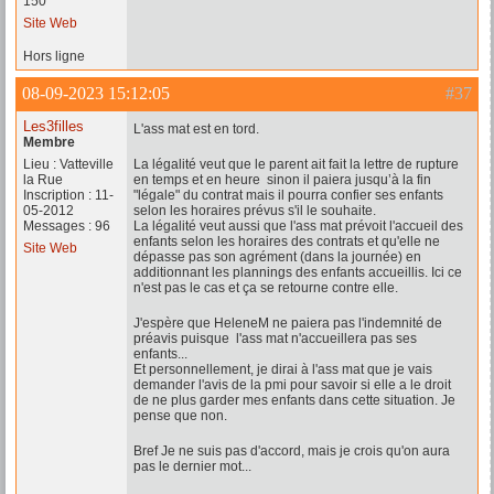
150
Site Web
Hors ligne
08-09-2023 15:12:05
#37
Les3filles
L'ass mat est en tord.
Membre
Lieu : Vatteville
La légalité veut que le parent ait fait la lettre de rupture
la Rue
en temps et en heure sinon il paiera jusqu’à la fin
Inscription : 11-
"légale" du contrat mais il pourra confier ses enfants
05-2012
selon les horaires prévus s'il le souhaite.
Messages : 96
La légalité veut aussi que l'ass mat prévoit l'accueil des
enfants selon les horaires des contrats et qu'elle ne
Site Web
dépasse pas son agrément (dans la journée) en
additionnant les plannings des enfants accueillis. Ici ce
n'est pas le cas et ça se retourne contre elle.
J'espère que HeleneM ne paiera pas l'indemnité de
préavis puisque l'ass mat n'accueillera pas ses
enfants...
Et personnellement, je dirai à l'ass mat que je vais
demander l'avis de la pmi pour savoir si elle a le droit
de ne plus garder mes enfants dans cette situation. Je
pense que non.
Bref Je ne suis pas d'accord, mais je crois qu'on aura
pas le dernier mot...