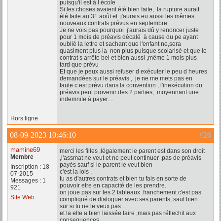
puisqu'il est à l école
Si les choses avaient été bien faite, la rupture aurait
été faite au 31 août et j'aurais eu aussi les mêmes
nouveaux contrats prévus en septembre
Je ne vois pas pourquoi j'aurais dû y renoncer juste
pour 1 mois de préavis décalé à cause du pe ayant
oublié la lettre et sachant que l'enfant ne,sera
quasiment plus la non plus puisque scolarisé et que le
contrat s arrête bel et bien aussi ,même 1 mois plus
tard que prévu
Et que je peux aussi refuser d exécuter le peu d heures
demandées sur le préavis , je ne me mets pas en
faute c est prévu dans la convention , l'inexécution du
préavis peut provenir des 2 parties, moyennant une
indemnite à payer....
Hors ligne
08-09-2023 10:46:10
#26
mamine69
merci les filles ,légalement le parent est dans son droit
Membre
,l'assmat ne veut et ne peut continuer .pas de préavis
payés sauf si le parent le veut bien
Inscription : 18-
c'est la lois .
07-2015
tu as d'autres contrats et bien tu fais en sorte de
Messages : 1
pouvoir etre en capacité de les prendre.
921
on joue pas sur les 2 tableaux .franchement c'est pas
Site Web
compliqué de dialoguer avec ses parents, sauf bien
sur si tu ne le veux pas .
et la elle a bien laissée faire ,mais pas réflechit aux
consequences .