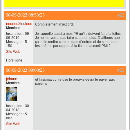
08-09-2023 08:53:25
#22
nounou3loulous
Complètement d’accord.
Membre
Inscription : 09-
Je rappelle aussi à mes PE qu’ils doivent faire la lettre.
09-2010
Je ne me verrai pas faire cela non plus. D’ailleurs que
Messages : 5
ça t elle mettre comme date d’entrée et de sortie pour
150
les enfants par rapport à la fiche d’accueil PMI ?
Site Web
Hors ligne
08-09-2023 09:00:25
#23
jehane
et l'assmat qui refuse le préavis devra le payer aux
Membre
parents
Inscription : 30-
04-2018
Messages : 5
883
Site Web