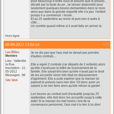
pour beaucoup d entre vous et assurer que le préavis ,
décalé par la faute du pe , se laisser disponible pour
seulement quelques,heures demandées dans le mois
alors que dans la grande majorité elle n'a pas l'enfant
pusqiu il a commencé l école..
Et au 25 septembre au revoir et puis rien d autre à
côté....
Un comble quand même si il avait fallu en arriver la
Hors ligne
08-09-2023 13:04:14
#33
Les3filles
Je ne dis pas que l'ass mat ne devait pas prendre
Membre
d'autres contrats....
Lieu : Vatteville
la Rue
Elle a signé 2 contrats (car départs de 2 enfants) alors
Inscription : 11-
qu'elle n'avait pas la lettre de licenciement de la
05-2012
famille. Elle savait très bien qu'elle n'avait pas le droit
Messages : 96
de les accueillir sinon elle était en dépassement
d'agrément. Elle a juste espérer que la maman lui
Site Web
paierait le préavis sans rien dire ! Et donc avoir un
salaire à ne rien faire alors qu'elle refuse la garde!
Les heures au contrat sont d'actualité jusqu'au 25
septembre; elle doit donc les accueillir jusqu'à cette
date! Si la maman les met moins c'est de la
convenance personnel, l'ass mat n'a rien à lui dire!