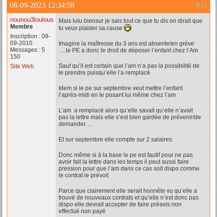
08-09-2023 12:34:58
#31
nounou3loulous
Mais lulu biensur je sais tout ce que tu dis on dirait que
Membre
tu veux plaider sa cause
Inscription : 09-
09-2010
Imagine la maîtresse du 3 ans est absente/en grève
Messages : 5
….le PE a donc le droit de déposer l’enfant chez l’Am
150
Sauf qu’il est certain que l’am n’a pas la possibilité de
Site Web
le prendre puisqu’elle l’a remplacé
Idem si le pe sur septembre veut mettre l’enfant
l’après-midi en le posant lui même chez l’am
L’am a remplacé alors qu’elle savait qu’elle n’avait
pas la lettre mais elle s’est bien gardée de prévenir/de
demander….
Et sur septembre elle compte sur 2 salaires.
Donc même si à la base le pe est fautif pour ne pas
avoir fait la lettre dans les temps il peut aussi faire
pression pour que l’am dans ce cas soit dispo comme
le contrat le prévoit
Parce que clairement elle serait honnête vu qu’elle a
trouvé de nouveaux contrats et qu’elle n’est donc pas
dispo elle devrait accepter de faire préavis non
effectué non payé