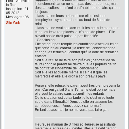
Lieu : Vatteville
licenciement car ce ne sont pas des entreprises, mais
la Rue
des particuliers qui n'ont pas l'habitude de faire ça tous
Inscription : 11-
les jours.
05-2012
- l'ass mat ne leurs a rien dit car elle n'est que
Messages : 96
l'employée... sympa au bout au bout de 6 ans de
Site Web
relation!
- l'ass mat ne veut pas accueillir les petits le mercredis
car elles les a remplacés et n'a pas de place ... Elle
n'avait pas le droit puisque pas licenciée...
- Conclusion:
Elle ne peut pas remplir les conditions d'accueil telles
que prévues au contrat ; la lettre de licenciement ne
change les termes du contrat qu'à la date de retrait de
enfants!
Soit elle refuse de faire son préavis ( car c'est de sa
faute) donc le parent ne devra que les papiers de fin
de contrat et l'indemnité de licenciement.
Soit elle les accueille même si ce n’est que les
mercredis et elle a le droit à son préavis payé.
Perso si elle refuse, le parent peut très bien prévenir la
pmi. Car oui ça fait 6 ans, l'entente était bonne mais
elle veut le salaire sans accueillir les enfants.
Cette situation est de sa faute , elle s'est mise toute
seule dans l'illégalité! Donc qu'elle en assume les
conséquences.... Vous trouvez ça normal?
En tant qu'ass mat, je ne me verra pas faire ça...
Heureuse maman de 3 filles et Heureuse assistante
maternelle agréée de 6 petites filles et 1 petit garçon