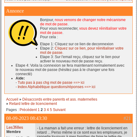
Annonce
Bonjour,
nous venons de changer notre mécanisme
de mot de passe
.
Pour vous reconnecter,
vous devez réinitialiser votre
mot de passe
.
Pour cela :
Etape 1: Cliquez sur ce lien de deconnexion
Etape 2:
Cliquez sur ce lien, pour réinitialiser votre
mot de passe.
Etape 3: Sur l'email reçu, cliquez sur le lien pour
activer le nouveau mot de passe reçu.
Etape 4: Voila la connexion se fera maintenant normalement avec
le nouveau mot de passe (hésitez pas à le changer une fois
connecté)
Aide:
-
Tuto pas à pas chg mot de passe ==> ici
-
Index Alphabétique questions/réponses ==> ici
Accueil
»
Désaccords entre parents et ass. maternelles
»
Retard lettre de licenciement
Pages :
Précédent
1
2
3
4
5
Suivant
08-09-2023 08:43:30
#21
Les3filles
- La maman a fait une erreur : lettre de licenciement en
Membre
retard ... Perso même si ce sont eux les employeurs, je
rappelle toujours à mes familles de faire le lettre de