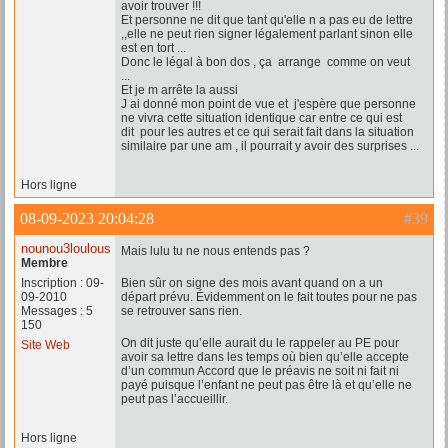
avoir trouver !!!
Et personne ne dit que tant qu'elle n a pas eu de lettre
,,elle ne peut rien signer légalement parlant sinon elle
est en tort ...
Donc le légal à bon dos , ça arrange comme on veut
...
Et je m arrête la aussi
J ai donné mon point de vue et j'espère que personne
ne vivra cette situation identique car entre ce qui est
dit pour les autres et ce qui serait fait dans la situation
similaire par une am , il pourrait y avoir des surprises ...
Hors ligne
08-09-2023 20:04:28
#39
nounou3loulous
Mais lulu tu ne nous entends pas ?
Membre
Inscription : 09-
Bien sûr on signe des mois avant quand on a un
09-2010
départ prévu. Évidemment on le fait toutes pour ne pas
Messages : 5
se retrouver sans rien.
150
On dit juste qu’elle aurait du le rappeler au PE pour
Site Web
avoir sa lettre dans les temps où bien qu’elle accepte
d’un commun Accord que le préavis ne soit ni fait ni
payé puisque l’enfant ne peut pas être là et qu’elle ne
peut pas l’accueillir.
Hors ligne