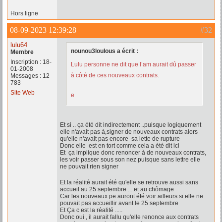
Hors ligne
08-09-2023 12:39:28
#32
lulu64
nounou3loulous a écrit :
Membre
Inscription : 18-
Lulu personne ne dit que l’am aurait dû passer
01-2008
à côté de ces nouveaux contrats.
Messages : 12
783
Site Web
e
Et si .. ça été dit indirectement ..puisque logiquement
elle n'avait pas à,signer de nouveaux contrats alors
qu'elle n'avait pas encore sa lette de rupture
Donc elle est en tort comme cela a été dit ici
Et ça implique donc renoncer à de nouveaux contrats,
les voir passer sous son nez puisque sans lettre elle
ne pouvait rien signer
Et la réalité aurait été qu'elle se retrouve aussi sans
accueil au 25 septembre ....et au chômage
Car les nouveaux pe auront été voir ailleurs si elle ne
pouvait pas accueillir avant le 25 septembre
Et Ça c est la réalité .....
Donc oui , il aurait fallu qu'elle renonce aux contrats