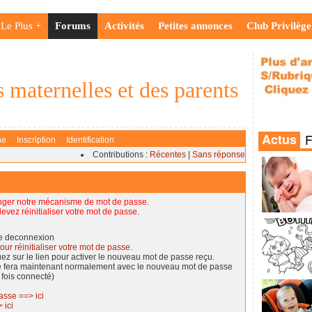
Le Plus +
Forums
Activités
Petites annonces
Club Privilège
 maternelles et des parents
he
Inscription
Identification
Contributions :
Récentes
|
Sans réponse
nger notre mécanisme de mot de passe
.
evez réinitialiser votre mot de passe
.
de deconnexion
our réinitialiser votre mot de passe.
quez sur le lien pour activer le nouveau mot de passe reçu.
se fera maintenant normalement avec le nouveau mot de passe
 fois connecté)
asse ==> ici
 ici