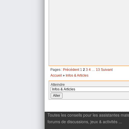
Pages :
Précédent
1
2
3
4
…
13
Suivant
Accueil
»
Infos & Articles
Atteindre
Toutes les conseils pour les assistantes mate
forums de discussions, jeux & activités ...