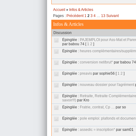
Accueil
»
Infos & Articles
Pages :
Précédent
1
2
3
4
…
13
Suivant
Infos & Articles
Discussion
Épinglée :
PAJEMPLOI pour Ass-Mat et Pare
par babou 74
[
1
2
]
Épinglée :
heures complèmentaires/supplèm
Épinglée :
conversion net/brut*
par babou 74
Épinglée :
preavis
par sophie56
[
1
2
]
Épinglée :
nouveau dossier pour l'agrément
Épinglée :
Retraite, Retraite Complémentaire (
savoir!!!)
par Kro
Épinglée :
Fratrie, contrat, Cp ....
par so
Épinglée :
pole emploi: plafonds et documen
Épinglée :
assedic = inscription*
par sam01