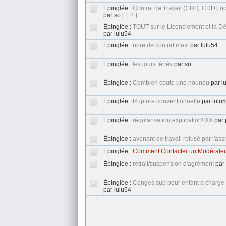
Épinglée :
Contrat de Travail (CDD, CDDI, oc
par so
[
1
2
]
Épinglée :
TOUT sur le Licenciement et la D
par lulu54
Épinglée :
nbre de contrat maxi
par lulu54
Épinglée :
les jours fériés
par so
Épinglée :
Combien coute une nounou
par l
Épinglée :
Rupture conventionnelle
par lulu
Épinglée :
régularisation,explication! XX
par
Épinglée :
avenant de travail refusé par l'as
Épinglée :
Comment Contacter un Modérate
Épinglée :
retrait/suspension d'agrément
par
Épinglée :
Conges sup pour enfant a charge 
par lulu54