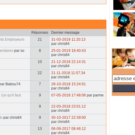
Réponses
Dernier message
nts Employeurs
21
31-03-2019 11:20:13
par chris84
entaires
par so
8
25-01-2019 18:40:43
par chris84
10
21-12-2018 22:14:31
par chris84
22
21-11-2018 11:57:34
par chris84
par Babou74
7
28-10-2018 15:24:01
par chris84
ce qu'il faut
9
07-05-2018 17:48:06
par parme
9
22-03-2018 23:01:12
par chris84
ts
par chris84
9
30-10-2017 22:39:00
par chris84
13
06-09-2017 08:46:12
par chris84