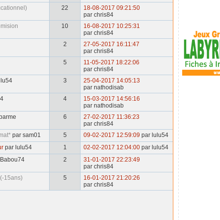
cationnel)
22
18-08-2017 09:21:50
par chris84
émision
10
16-08-2017 10:25:31
par chris84
2
27-05-2017 16:11:47
par chris84
5
11-05-2017 18:22:06
par chris84
ulu54
3
25-04-2017 14:05:13
par nathodisab
54
4
15-03-2017 14:56:16
par nathodisab
 parme
6
27-02-2017 11:36:23
par chris84
smat*
par sam01
5
09-02-2017 12:59:09
par lulu54
ur
par lulu54
1
02-02-2017 12:04:00
par lulu54
 Babou74
2
31-01-2017 22:23:49
par chris84
(-15ans)
5
16-01-2017 21:20:26
par chris84