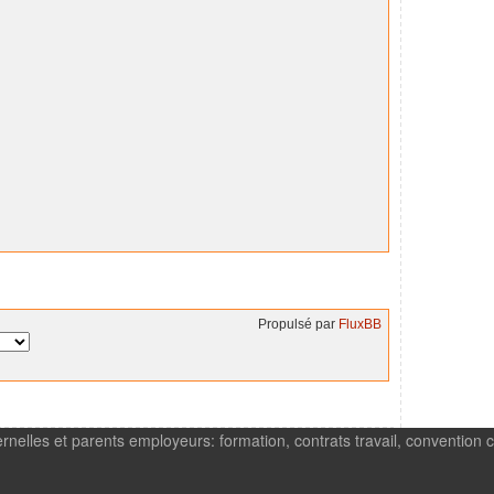
Propulsé par
FluxBB
rnelles et parents employeurs: formation, contrats travail, convention c