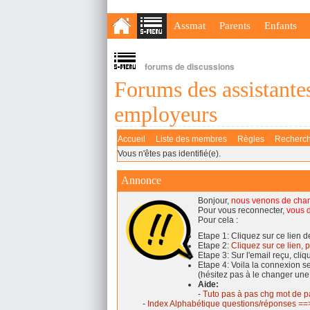
Assmat
Parents
Enfants
forums de discussions
Forums des assistantes
employeurs
Accueil
Liste des membres
Règles
Recherc
Vous n'êtes pas identifié(e).
Annonce
Bonjour,
nous venons de cha
Pour vous reconnecter,
vous d
Pour cela :
Etape 1: Cliquez sur ce lien 
Etape 2:
Cliquez sur ce lien, p
Etape 3: Sur l'email reçu, cli
Etape 4: Voila la connexion 
(hésitez pas à le changer une
Aide:
-
Tuto pas à pas chg mot de p
-
Index Alphabétique questions/réponses ==>