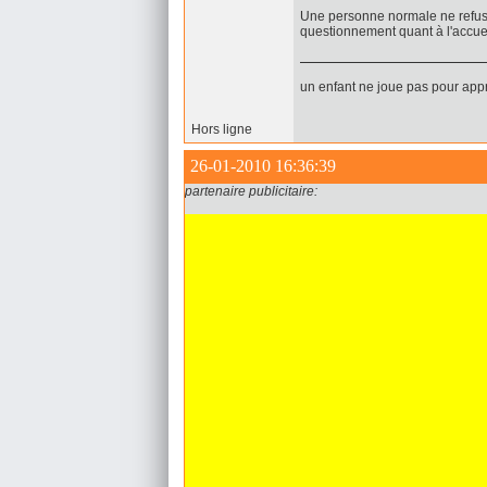
Une personne normale ne refus
questionnement quant à l'accuei
un enfant ne joue pas pour appr
Hors ligne
26-01-2010 16:36:39
partenaire publicitaire: