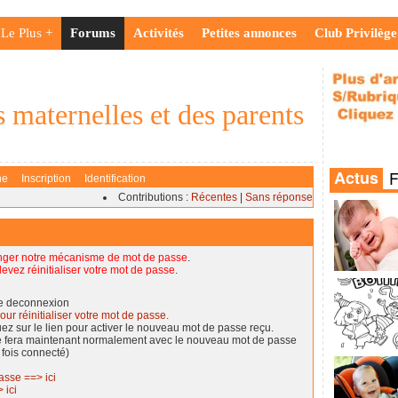
Le Plus +
Forums
Activités
Petites annonces
Club Privilège
 maternelles et des parents
he
Inscription
Identification
Contributions :
Récentes
|
Sans réponse
nger notre mécanisme de mot de passe
.
evez réinitialiser votre mot de passe
.
de deconnexion
our réinitialiser votre mot de passe.
quez sur le lien pour activer le nouveau mot de passe reçu.
se fera maintenant normalement avec le nouveau mot de passe
 fois connecté)
asse ==> ici
 ici