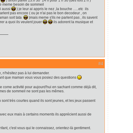
é
) sinon pareil 13.h 30 14 h pour 1 h 30 (des fois 2 h )
 le meme besoin de sommeil
oi aussi
) je leur ai appris le nez ,la bouche ......etc ils
arlent pas encore ( ou je n'ai pas le bon decodeur , on
maman soit tata
)mais meme s'ils ne parlent pas , ils savent
er a quoi ils veulent jouer
ils adorent la musique et
#4
le, n'hésitez pas à lui demander.
tant que maman vous vous posiez des questions
e come activité pour aujourd'hui en sachant comme déjà dit,
ythmes de sommeil ne sont pas les mêmes.
sont très courtes quand ils sont jeunes, et les jeux passent
avec eux mais à certains moments ils apprécient aussi de
nfant, c'est vous qui le connaissez, orientez-là gentiment.