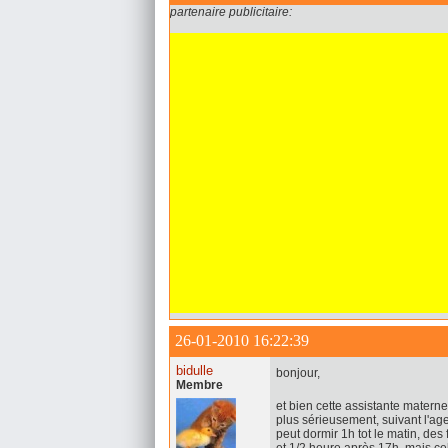
partenaire publicitaire:
26-01-2010 16:22:39
bidulle
bonjour,
Membre
et bien cette assistante materne
plus sérieusement, suivant l'ag
peut dormir 1h tot le matin, des