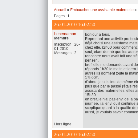
Accueil
»
Embaucher une assistante maternelle
»
Pages :
1
26-01-2010 16:02:50
benemaman
bonjour à tous,
Membre
Reprenant une activité professi
déjà choisi une assistante mate
Inscription : 26-
chez elle. (2h00 pour commencer).
01-2010
seul, étant donné que les autres
Messages : 2
rencontre nous avait fait une tr
penser...
bref, elle me demande avant de 
réponds 1h30 le matin et idem l'
autres ils dorment toute la mati
17h00!".
d'abord je suis tout de même ét
plus que par le passé j'étais re
assistantes maternelles. elles ar
15h30.
en bref, je n'ai pas envi de la 
journée, j'ai envi qu'il continue 
sceptique quant à la qualité de 
aussi, je voulais savoir commen
Hors ligne
26-01-2010 16:02:50