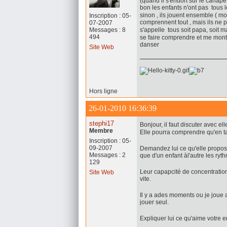
(quand il s'endort sur le canap
bon les enfants n'ont pas tous
sinon , ils jouent ensemble ( m
Inscription : 05-
comprennent tout , mais ils ne p
07-2007
Messages : 8
s'appelle tous soit papa, soit 
494
se faire comprendre et me montr
danser
Site Web
Hors ligne
26-01-2010 16:36:39
stephi17
Bonjour, il faut discuter avec el
Membre
Elle pourra comprendre qu'en 
Inscription : 05-
09-2007
Demandez lui ce qu'elle propos
Messages : 2
que d'un enfant àl'autre les r
129
Leur capapcité de concentration 
Site Web
vite.
Il y a ades moments ou je joue 
jouer seul.
Expliquer lui ce qu'aime votre e