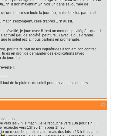
 n'est pas obligatoire et il s'agit d'un enfant accueilli de 7h30
 9h17h, il dort maximum 2h, voir 3h dans sa journée de
 qu'une heure sur toute la journée, mais chez les parents il
du matin s'estompent, celle d'après 17h aussi.
un d'éveillé, je joue avec !! c'est un moment privilégié !! quand
ne activité (jeu de société, peinture...) avec la plus grande.
, que le soleil est là, nous partons en promenade.
ndre, pour faire part de tes inquiétudes à ton am. ton contrat
i, tu es en droit de demander des explications (avec
n de journée.
réveille !!
il faut de la pluie et du soleil pour en voir les couleurs
#3
s loulous
ve vers les 7 h le matin , je le recouche vers 10h pour 1 h ( il
e le recouche vers 13h30 14 h pour 1h 30
 ,je ne recouche pas le matin , mais des fois a 13 h il est au lit