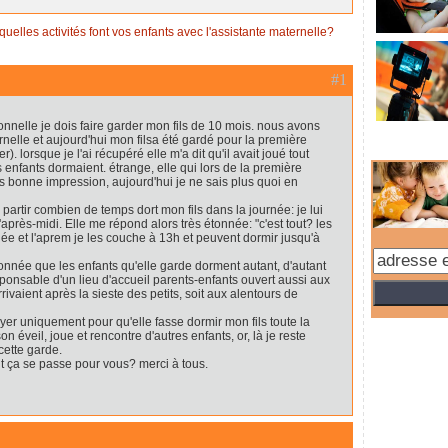
quelles activités font vos enfants avec l'assistante maternelle?
#1
onnelle je dois faire garder mon fils de 10 mois. nous avons
rnelle et aujourd'hui mon filsa été gardé pour la première
 lorsque je l'ai récupéré elle m'a dit qu'il avait joué tout
 enfants dormaient. étrange, elle qui lors de la première
ès bonne impression, aujourd'hui je ne sais plus quoi en
partir combien de temps dort mon fils dans la journée: je lui
après-midi. Elle me répond alors très étonnée: "c'est tout? les
née et l'aprem je les couche à 13h et peuvent dormir jusqu'à
onnée que les enfants qu'elle garde dorment autant, d'autant
sponsable d'un lieu d'accueil parents-enfants ouvert aussi aux
rivaient après la sieste des petits, soit aux alentours de
payer uniquement pour qu'elle fasse dormir mon fils toute la
son éveil, joue et rencontre d'autres enfants, or, là je reste
cette garde.
t ça se passe pour vous? merci à tous.