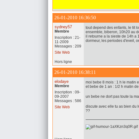
26-01-2010 16:36:50
sydney57
tout depend des enfants, le tit l
Membre
ensemble, biberon, 10h20 au do
il retourne a la sieste de 14h a 
Inscription : 21-
dormeur, les periodes d'eveil, on
11-2009
Messages : 209
Site Web
Hors ligne
26-01-2010 16:38:11
elodaye
moi bebe 8 mois : 1 h le matin 
Membre
et bebe de 1 an : 1/2 h matin d
Inscription : 09-
09-2007
un bebe ne dort pas toute la mat
Messages : 586
discute avec elle tu as bien du
Site Web
??