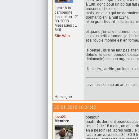
et 1/2 heure après 17h, mais cela
à 19h, donc pour un bb qui fait
Lieu : à la
présence chez moi.
campagne
mais j'en ai eu qui ne dormaient
Inscription : 21-
dormait bien la nuit (12h),
03-2008
et en grandissant , les siestes 
Messages : 1
846
et quand j'en ai qui dorment, et 
Site Web
les plus petits dorment je fais u
et si tout le monde est en forme
je pense , qu'il ne faut pas atte
débute, tu es en période d'essa
diplomatie) sur son organisatio
d'ailleurs, j'arrête , un loulou se 
la vie est comme un arc en ciel, 
Hors ligne
26-01-2010 16:24:42
jova25
bonjour
Membre
ouah , ils dorment beaucoup ce
j'en ai 2 de 18 mois , un qui arri
en a besoin) et l'apres midi , j
l'autre arrive vers les 8 h 30 9 h