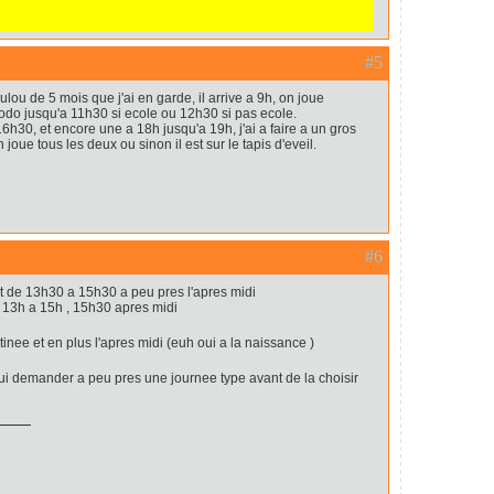
#5
oulou de 5 mois que j'ai en garde, il arrive a 9h, on joue
do jusqu'a 11h30 si ecole ou 12h30 si pas ecole.
16h30, et encore une a 18h jusqu'a 19h, j'ai a faire a un gros
 joue tous les deux ou sinon il est sur le tapis d'eveil.
#6
et de 13h30 a 15h30 a peu pres l'apres midi
e 13h a 15h , 15h30 apres midi
inee et en plus l'apres midi (euh oui a la naissance )
 lui demander a peu pres une journee type avant de la choisir