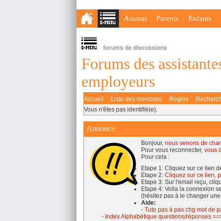
Assmat
Parents
Enfants
forums de discussions
Forums des assistantes
employeurs
Accueil
Liste des membres
Règles
Recherc
Vous n'êtes pas identifié(e).
Annonce
Bonjour,
nous venons de cha
Pour vous reconnecter,
vous d
Pour cela :
Etape 1: Cliquez sur ce lien 
Etape 2:
Cliquez sur ce lien, p
Etape 3: Sur l'email reçu, cli
Etape 4: Voila la connexion 
(hésitez pas à le changer une
Aide:
-
Tuto pas à pas chg mot de p
-
Index Alphabétique questions/réponses ==>