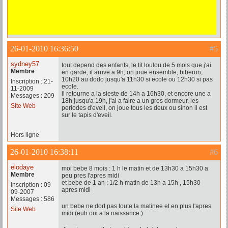
26-01-2010 16:36:50
#5
sydney57
tout depend des enfants, le tit loulou de 5 mois que j'ai
Membre
en garde, il arrive a 9h, on joue ensemble, biberon,
10h20 au dodo jusqu'a 11h30 si ecole ou 12h30 si pas
Inscription : 21-
ecole.
11-2009
il retourne a la sieste de 14h a 16h30, et encore une a
Messages : 209
18h jusqu'a 19h, j'ai a faire a un gros dormeur, les
Site Web
periodes d'eveil, on joue tous les deux ou sinon il est
sur le tapis d'eveil.
Hors ligne
26-01-2010 16:38:11
#6
elodaye
moi bebe 8 mois : 1 h le matin et de 13h30 a 15h30 a
Membre
peu pres l'apres midi
et bebe de 1 an : 1/2 h matin de 13h a 15h , 15h30
Inscription : 09-
apres midi
09-2007
Messages : 586
un bebe ne dort pas toute la matinee et en plus l'apres
Site Web
midi (euh oui a la naissance )