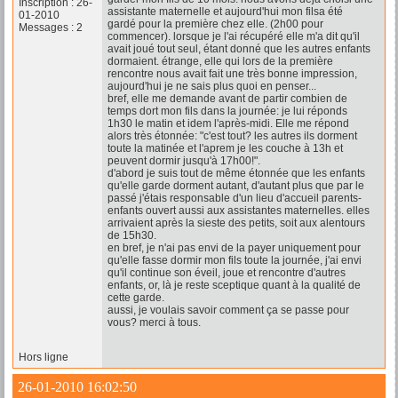
Inscription : 26-
assistante maternelle et aujourd'hui mon filsa été
01-2010
gardé pour la première chez elle. (2h00 pour
Messages : 2
commencer). lorsque je l'ai récupéré elle m'a dit qu'il
avait joué tout seul, étant donné que les autres enfants
dormaient. étrange, elle qui lors de la première
rencontre nous avait fait une très bonne impression,
aujourd'hui je ne sais plus quoi en penser...
bref, elle me demande avant de partir combien de
temps dort mon fils dans la journée: je lui réponds
1h30 le matin et idem l'après-midi. Elle me répond
alors très étonnée: "c'est tout? les autres ils dorment
toute la matinée et l'aprem je les couche à 13h et
peuvent dormir jusqu'à 17h00!".
d'abord je suis tout de même étonnée que les enfants
qu'elle garde dorment autant, d'autant plus que par le
passé j'étais responsable d'un lieu d'accueil parents-
enfants ouvert aussi aux assistantes maternelles. elles
arrivaient après la sieste des petits, soit aux alentours
de 15h30.
en bref, je n'ai pas envi de la payer uniquement pour
qu'elle fasse dormir mon fils toute la journée, j'ai envi
qu'il continue son éveil, joue et rencontre d'autres
enfants, or, là je reste sceptique quant à la qualité de
cette garde.
aussi, je voulais savoir comment ça se passe pour
vous? merci à tous.
Hors ligne
26-01-2010 16:02:50