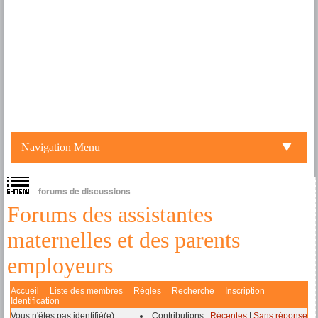
Navigation Menu
forums de discussions
Forums des assistantes
maternelles et des parents
employeurs
Accueil
Liste des membres
Règles
Recherche
Inscription
Identification
Vous n'êtes pas identifié(e).
Contributions :
Récentes
|
Sans réponse