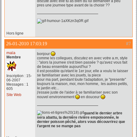
discute avec elle tu as bien du lui demander a peu
pres une journee type avant de la choisir ??
Hors ligne
26-01-2010 17:03:19
#7
maïa
bonjour
Membre
comme les collegues, discutez en avec votre a.m, style
: "alors la journee s'est bien passée ? qu'avez vous fait
de beau ensemble aujourd'hui ?
il est possible qu'etant le 1er jour, elle a voulu le laisser
se familiariser avec les jouets, la piece
Inscription : 15-
pour ma part, pendant toute l'adaptation, je "presente"
06-2007
toujours la maison, moi, mon homme, les autres petits,
Messages : 1
le jardin etc...
605
j'essaie juste de l'aider à se familiariser avec son
Site Web
nouvel environnement
en douceur
quand le dernier arbre
sera abattu, la dernière rivière empoisonnée, le
dernier poisson pêché, alors vous découvrirez que
l'argent ne se mange pas