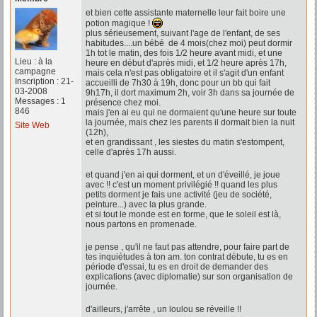
et bien cette assistante maternelle leur fait boire une
potion magique !
plus sérieusement, suivant l'age de l'enfant, de ses
habitudes....un bébé de 4 mois(chez moi) peut dormir
1h tot le matin, des fois 1/2 heure avant midi, et une
Lieu : à la
heure en début d'après midi, et 1/2 heure après 17h,
campagne
mais cela n'est pas obligatoire et il s'agit d'un enfant
Inscription : 21-
accueilli de 7h30 à 19h, donc pour un bb qui fait
03-2008
9h17h, il dort maximum 2h, voir 3h dans sa journée de
Messages : 1
présence chez moi.
846
mais j'en ai eu qui ne dormaient qu'une heure sur toute
la journée, mais chez les parents il dormait bien la nuit
Site Web
(12h),
et en grandissant , les siestes du matin s'estompent,
celle d'après 17h aussi.
et quand j'en ai qui dorment, et un d'éveillé, je joue
avec !! c'est un moment privilégié !! quand les plus
petits dorment je fais une activité (jeu de société,
peinture...) avec la plus grande.
et si tout le monde est en forme, que le soleil est là,
nous partons en promenade.
je pense , qu'il ne faut pas attendre, pour faire part de
tes inquiétudes à ton am. ton contrat débute, tu es en
période d'essai, tu es en droit de demander des
explications (avec diplomatie) sur son organisation de
journée.
d'ailleurs, j'arrête , un loulou se réveille !!