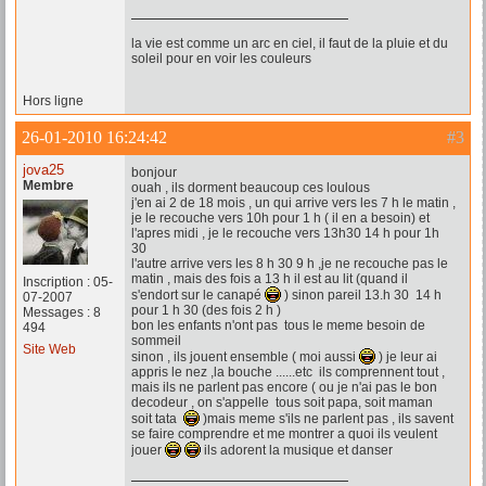
la vie est comme un arc en ciel, il faut de la pluie et du
soleil pour en voir les couleurs
Hors ligne
26-01-2010 16:24:42
#3
jova25
bonjour
Membre
ouah , ils dorment beaucoup ces loulous
j'en ai 2 de 18 mois , un qui arrive vers les 7 h le matin ,
je le recouche vers 10h pour 1 h ( il en a besoin) et
l'apres midi , je le recouche vers 13h30 14 h pour 1h
30
l'autre arrive vers les 8 h 30 9 h ,je ne recouche pas le
matin , mais des fois a 13 h il est au lit (quand il
Inscription : 05-
s'endort sur le canapé
) sinon pareil 13.h 30 14 h
07-2007
pour 1 h 30 (des fois 2 h )
Messages : 8
bon les enfants n'ont pas tous le meme besoin de
494
sommeil
Site Web
sinon , ils jouent ensemble ( moi aussi
) je leur ai
appris le nez ,la bouche ......etc ils comprennent tout ,
mais ils ne parlent pas encore ( ou je n'ai pas le bon
decodeur , on s'appelle tous soit papa, soit maman
soit tata
)mais meme s'ils ne parlent pas , ils savent
se faire comprendre et me montrer a quoi ils veulent
jouer
ils adorent la musique et danser