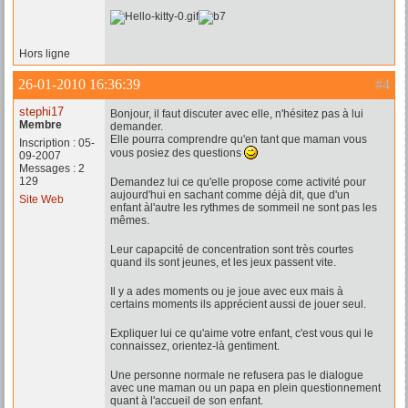
Hors ligne
26-01-2010 16:36:39
#4
stephi17
Bonjour, il faut discuter avec elle, n'hésitez pas à lui
Membre
demander.
Elle pourra comprendre qu'en tant que maman vous
Inscription : 05-
vous posiez des questions
09-2007
Messages : 2
129
Demandez lui ce qu'elle propose come activité pour
aujourd'hui en sachant comme déjà dit, que d'un
Site Web
enfant àl'autre les rythmes de sommeil ne sont pas les
mêmes.
Leur capapcité de concentration sont très courtes
quand ils sont jeunes, et les jeux passent vite.
Il y a ades moments ou je joue avec eux mais à
certains moments ils apprécient aussi de jouer seul.
Expliquer lui ce qu'aime votre enfant, c'est vous qui le
connaissez, orientez-là gentiment.
Une personne normale ne refusera pas le dialogue
avec une maman ou un papa en plein questionnement
quant à l'accueil de son enfant.