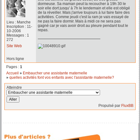
dormeuse. Sa maman peut la recoucher à 19h 30 le
soir elle dort jusqu' à 7h le lendemain et elle est obligé
de la réveiller. Mais j'arrive toujours à lui faire faire des
activitées. Comme jeudi c'est la ram je vais essayé de
ne pas la faire dormir. Mais à midi ce ne sera pas
Lieu : Manche
gagné car je vais avoir droit au pleure pendant tout le
Inscription : 11-
repas.
10-2006
Messages : 1
272
Site Web
Hors ligne
Pages :
1
Accueil
»
Embaucher une assistante maternelle
»
quelles activités font vos enfants avec l'assistante maternelle?
Atteindre
Propulsé par
FluxBB