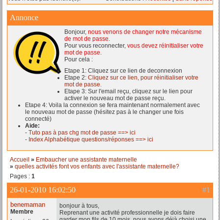
Annonce
Bonjour,
nous venons de changer notre mécanisme
de mot de passe
.
Pour vous reconnecter,
vous devez réinitialiser votre
mot de passe
.
Pour cela :
Etape 1: Cliquez sur ce lien de deconnexion
Etape 2:
Cliquez sur ce lien, pour réinitialiser votre
mot de passe.
Etape 3: Sur l'email reçu, cliquez sur le lien pour
activer le nouveau mot de passe reçu.
Etape 4: Voila la connexion se fera maintenant normalement avec
le nouveau mot de passe (hésitez pas à le changer une fois
connecté)
Aide:
-
Tuto pas à pas chg mot de passe ==> ici
-
Index Alphabétique questions/réponses ==> ici
Accueil
»
Embaucher une assistante maternelle
»
quelles activités font vos enfants avec l'assistante maternelle?
Pages :
1
26-01-2010 16:02:50
#1
benemaman
bonjour à tous,
Membre
Reprenant une activité professionnelle je dois faire
garder mon fils de 10 mois. nous avons déjà choisi une