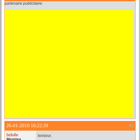
partenaire publicitaire:
26-01-2010 16:22:39
#2
bidulle
bonjour,
Membre