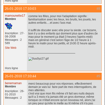
Hors ligne
26-01-2010 17:10:03
#8
mamounette17
comme les filles, pour moi l'adaptation signifie :
Membre
familiarisation avec les lieux, les bruits, les jouets, les
autres enfants.....et avec l'ass mat.
il suffit de discuter avec elle pour la sieste. car bizarre,
Inscription : 27-
bon il y a des enfants qui dorment plus que d'autres (le
08-2008
max pour le moment ça était 3 heures l'après-midi)
Messages : 2
mais en général c'est selon l'âge de 1/2 heure à 1
589
heure le matin pour les petits, et 1h30 /2 heure après-
midi.
Site Web
Hors ligne
26-01-2010 17:10:44
#9
benemaman
merci beaucoup pour vos réponses. effectivement
Membre
demain je vais lui faire part de mes interrogations, de
mes attentes.
Inscription : 26-
c'est vrai que mon fils même s'il fait ses nuits depuis
01-2010
qu'il a 3 mois n'a jamais été un gros dormeur, même
Messages : 2
lorsque ce n'était encore qu'un nouveau né, alors j'ai
un peu peur qu'elle le mette au lit même s'il n'a pas