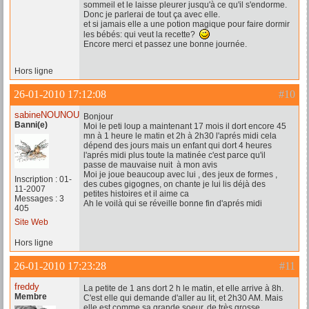
sommeil et le laisse pleurer jusqu'à ce qu'il s'endorme.
Donc je parlerai de tout ça avec elle.
et si jamais elle a une potion magique pour faire dormir
les bébés: qui veut la recette?
Encore merci et passez une bonne journée.
Hors ligne
26-01-2010 17:12:08
#10
sabineNOUNOU59
Bonjour
Banni(e)
Moi le peti loup a maintenant 17 mois il dort encore 45
mn à 1 heure le matin et 2h à 2h30 l'aprés midi cela
dépend des jours mais un enfant qui dort 4 heures
l'aprés midi plus toute la matinée c'est parce qu'il
passe de mauvaise nuit à mon avis
Moi je joue beaucoup avec lui , des jeux de formes ,
Inscription : 01-
des cubes gigognes, on chante je lui lis déjà des
11-2007
petites histoires et il aime ca
Messages : 3
Ah le voilà qui se réveille bonne fin d'aprés midi
405
Site Web
Hors ligne
26-01-2010 17:23:28
#11
freddy
La petite de 1 ans dort 2 h le matin, et elle arrive à 8h.
Membre
C'est elle qui demande d'aller au lit, et 2h30 AM. Mais
elle est comme sa grande soeur, de très grosse